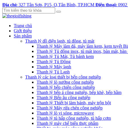
Địa chỉ:
327 Tân Sơn, P15, Q.Tân Bình, TP.HCM
Điện thoại:
0902
Trang chủ
Giới thiệu
Sản phẩm
Thanh lý đồ điện lạnh, tủ đông, tủ mát
Thanh lý Máy làm đá, máy làm kem, kem tuyết B
Thanh lý Tủ đông inox, tủ mát inox, bàn mát, bàn
Thanh lý Tủ Mát, Tủ bánh kem
Thanh lý Tủ Đông
Thanh lý Máy lạnh
Thanh lý Tủ Lạnh
Thanh lý các loại thiết bị bếp công nghiệp
Thanh lý lò nướng công nghiệp
Thanh lý bếp chiên công nghiệp
Thanh lý bếp á công nghiệp, bếp khè, bếp hầm
Thanh lý Bếp âu công nghiệp
Thanh lý Thiết bị làm bánh, máy trộn bột
Thanh lý Máy rửa chén công nghiệp
Thanh lý lò vi sóng, microwave
Thanh lý tủ hấp công nghiệp, tủ hấp cơm
Thanh lý máy chế biến thực phẩm