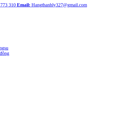
 773 310
Email:
Hangthanhly327@gmail.com
ingsu
 đông