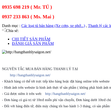
0935 698 219 ( Mr. TÚ )
0937 233 863 ( Ms. Mai )
Danh mục :
Các loại tủ bán hàng (Xe cơm, xe phở...)
,
Thanh lý các l
Chia sẻ:
CHI TIẾT SẢN PHẨM
ĐÁNH GIÁ SẢN PHẨM
NGUYÊN TẮC MUA BÁN HÀNG THANH LÝ TẠI
http://hangthanhlysaigon.net/
- Khách hàng có thể tới trực tiếp kho hàng hoặc đặt hàng online trên website
- Hình ảnh trên website là hình ảnh thực tế sản phẩm ( không phải hình ảnh 
- Giá được niêm ít trên web:
http://hangthanhlysaigon.net/
- Đơn hàng có giá trị từ 10trđ miễn phí vận chuyển, Đơn hàng dưới 10trđ chú
- Đối với hàng điện tử, điện máy chúng tôi bao hành 1-3 tháng, có sản phẩm 