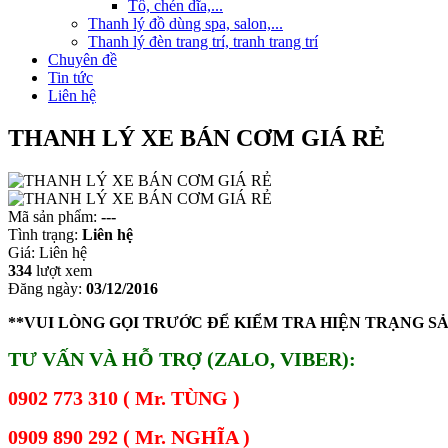
Tô, chén dĩa,...
Thanh lý đồ dùng spa, salon,...
Thanh lý đèn trang trí, tranh trang trí
Chuyên đề
Tin tức
Liên hệ
THANH LÝ XE BÁN CƠM GIÁ RẺ
Mã sản phẩm:
---
Tình trạng:
Liên hệ
Giá:
Liên hệ
334
lượt xem
Đăng ngày:
03/12/2016
**VUI LÒNG GỌI TRƯỚC ĐỂ KIỂM TRA HIỆN TRẠNG S
TƯ VẤN VÀ HỖ TRỢ (ZALO, VIBER):
0902 773 310 ( Mr. TÙNG )
0909 890 292 ( Mr. NGHĨA )