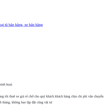
oại tủ bán hàng, xe bán hàng
minh họa)
ng tôi thuê xe giá rẻ chở cho quý khách.khách hàng chịu chi phí vận chuyển.
6 tháng, không bao lặp đặt cộng vật tư.