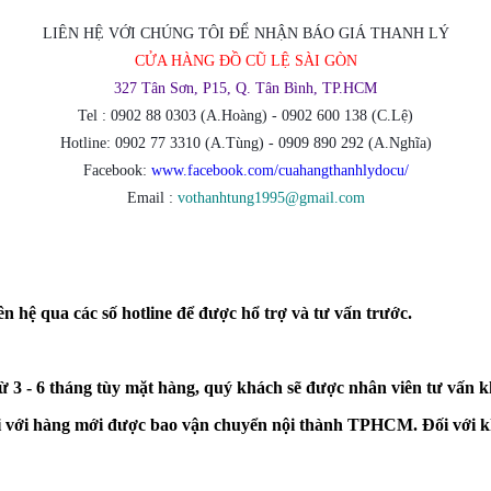
LIÊN HỆ VỚI CHÚNG TÔI ĐỂ NHẬN BÁO GIÁ THANH LÝ
CỬA HÀNG ĐỒ CŨ LỆ SÀI GÒN
327 Tân Sơn, P15, Q. Tân Bình, TP.HCM
Tel : 0902 88 0303 (A.Hoàng) - 0902 600 138 (C.Lệ)
Hotline: 0902 77 3310 (A.Tùng) - 0909 890 292 (A.Nghĩa)
Facebook:
www.facebook.com/cuahangthanhlydocu/
Email :
vothanhtung1995@gmail.com
n hệ qua các số hotline để được hổ trợ và tư vấn trước.
từ 3 - 6 tháng tùy mặt hàng, quý khách sẽ được nhân viên tư vấn 
đối với hàng mới được bao vận chuyển nội thành TPHCM. Đối với k