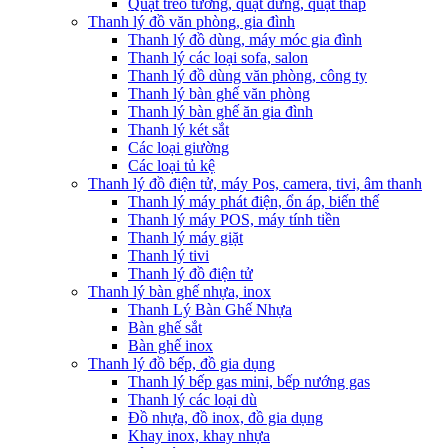
Quạt treo tường, quạt đứng, quạt tháp
Thanh lý đồ văn phòng, gia đình
Thanh lý đồ dùng, máy móc gia đình
Thanh lý các loại sofa, salon
Thanh lý đồ dùng văn phòng, công ty
Thanh lý bàn ghế văn phòng
Thanh lý bàn ghế ăn gia đình
Thanh lý két sắt
Các loại giường
Các loại tủ kệ
Thanh lý đồ điện tử, máy Pos, camera, tivi, âm thanh
Thanh lý máy phát điện, ổn áp, biến thế
Thanh lý máy POS, máy tính tiền
Thanh lý máy giặt
Thanh lý tivi
Thanh lý đồ điện tử
Thanh lý bàn ghế nhựa, inox
Thanh Lý Bàn Ghế Nhựa
Bàn ghế sắt
Bàn ghế inox
Thanh lý đồ bếp, đồ gia dụng
Thanh lý bếp gas mini, bếp nướng gas
Thanh lý các loại dù
Đồ nhựa, đồ inox, đồ gia dụng
Khay inox, khay nhựa