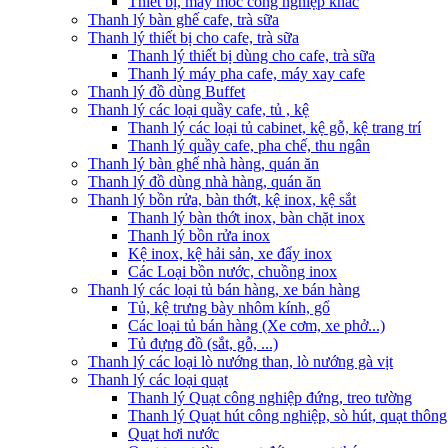
Thiết bị, máy móc công nghiệp khác
Thanh lý bàn ghế cafe, trà sữa
Thanh lý thiết bị cho cafe, trà sữa
Thanh lý thiết bị dùng cho cafe, trà sữa
Thanh lý máy pha cafe, máy xay cafe
Thanh lý đồ dùng Buffet
Thanh lý các loại quầy cafe, tủ , kệ
Thanh lý các loại tủ cabinet, kệ gỗ, kệ trang trí
Thanh lý quầy cafe, pha chế, thu ngân
Thanh lý bàn ghế nhà hàng, quán ăn
Thanh lý đồ dùng nhà hàng, quán ăn
Thanh lý bồn rửa, bàn thớt, kệ inox, kệ sắt
Thanh lý bàn thớt inox, bàn chặt inox
Thanh lý bồn rửa inox
Kệ inox, kệ hải sản, xe đẩy inox
Các Loại bồn nước, chuồng inox
Thanh lý các loại tủ bán hàng, xe bán hàng
Tủ, kệ trưng bày nhôm kính, gổ
Các loại tủ bán hàng (Xe cơm, xe phở...)
Tủ đựng đồ (sắt, gỗ, ...)
Thanh lý các loại lò nướng than, lò nướng gà vịt
Thanh lý các loại quạt
Thanh lý Quạt công nghiệp đứng, treo tường
Thanh lý Quạt hút công nghiệp, sò hút, quạt thông
Quạt hơi nước