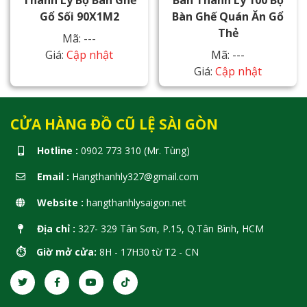
Thanh Lý Bộ Bàn Ghế
Bán Thanh Lý 100 Bộ
Gổ Sối 90X1M2
Bàn Ghế Quán Ăn Gổ
Thẻ
Mã: ---
Giá:
Cập nhật
Mã: ---
Giá:
Cập nhật
CỬA HÀNG ĐỒ CŨ LỆ SÀI GÒN
Hotline :
0902 773 310 (Mr. Tùng)
Email :
Hangthanhly327@gmail.com
Website :
hangthanhlysaigon.net
Địa chỉ :
327- 329 Tân Sơn, P.15, Q.Tân Bình, HCM
⏱️ Giờ mở cửa:
8H - 17H30 từ T2 - CN