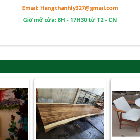
Email: Hangthanhly327@gmail.com
Giờ mở cửa: 8H - 17H30 từ T2 - CN