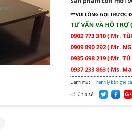
Sản phẩm còn mới 
**VUI LÒNG GỌI TRƯỚC Đ
TƯ VẤN VÀ HỖ TRỢ (
0902 773 310 ( Mr. T
0909 890 292 ( Mr. NG
0935 698 219 ( Mr. TÚ 
0937 233 863 ( Ms. Mai
Danh mục :
Thanh lý bàn ghế ca
Chia sẻ:
M