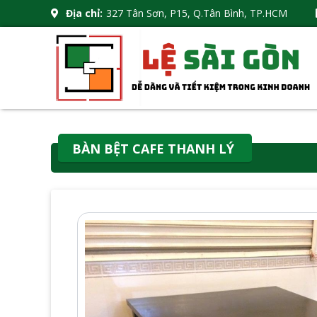
Địa chỉ:
327 Tân Sơn, P15, Q.Tân Bình, TP.HCM
BÀN BỆT CAFE THANH LÝ