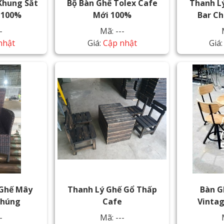
Khung Sắt
Bộ Bàn Ghế Tolex Cafe
Thanh L
 100%
Mới 100%
Bar C
-
Mã: ---
nhật
Giá:
Cập nhật
Giá
 Ghế Mây
Thanh Lý Ghế Gổ Thấp
Bàn G
Thúng
Cafe
Vinta
-
Mã: ---