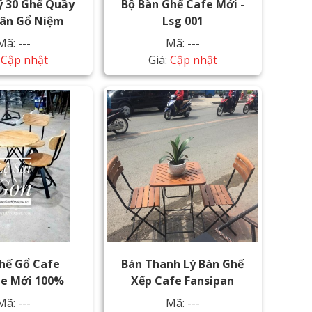
ý 30 Ghế Quầy
Bộ Bàn Ghế Cafe Mới -
hân Gổ Niệm
Lsg 001
Mã: ---
Mã: ---
:
Cập nhật
Giá:
Cập nhật
hế Gổ Cafe
Bán Thanh Lý Bàn Ghế
ge Mới 100%
Xếp Cafe Fansipan
Mã: ---
Mã: ---