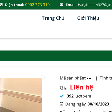
Điện thoại:
0902 773 310
Email:
Hangthanhly327@gm
Trang Chủ
Giới Thiệu
Mã sản phẩm:
---
Tình t
Liên hệ
Giá:
392
lượt xem
Đăng ngày:
30/10/2023