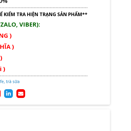
90%
Ể KIỂM TRA HIỆN TRẠNG SẢN PHẨM**
ZALO, VIBER):
ÙNG )
HĨA )
)
 )
fe, trà sữa