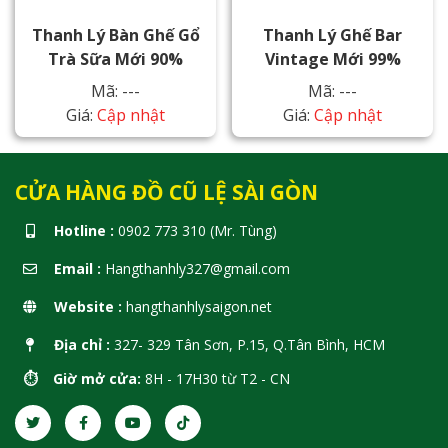
Thanh Lý Bàn Ghế Gổ
Thanh Lý Ghế Bar
Trà Sữa Mới 90%
Vintage Mới 99%
Mã: ---
Mã: ---
Giá:
Cập nhật
Giá:
Cập nhật
CỬA HÀNG ĐỒ CŨ LỆ SÀI GÒN
Hotline :
0902 773 310 (Mr. Tùng)
Email :
Hangthanhly327@gmail.com
Website :
hangthanhlysaigon.net
Địa chỉ :
327- 329 Tân Sơn, P.15, Q.Tân Bình, HCM
⏱️ Giờ mở cửa:
8H - 17H30 từ T2 - CN