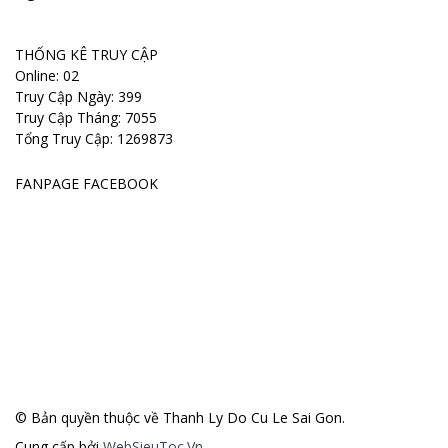
THỐNG KÊ TRUY CẬP
Online: 02
Truy Cập Ngày: 399
Truy Cập Tháng: 7055
Tổng Truy Cập:
1
2
6
9
8
7
3
FANPAGE FACEBOOK
© Bản quyền thuộc về Thanh Ly Do Cu Le Sai Gon.
Cung cấp bởi
WebSieuToc.Vn