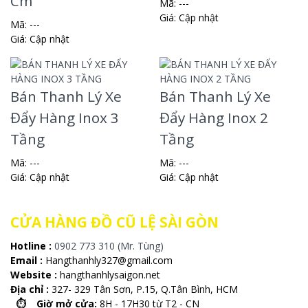
Cm
Mã: ---
Giá:
Cập nhật
Mã: ---
Giá:
Cập nhật
Bán Thanh Lý Xe
Bán Thanh Lý Xe
Đẩy Hàng Inox 3
Đẩy Hàng Inox 2
Tầng
Tầng
Mã: ---
Mã: ---
Giá:
Cập nhật
Giá:
Cập nhật
CỬA HÀNG ĐỒ CŨ LỆ SÀI GÒN
Hotline :
0902 773 310 (Mr. Tùng)
Email :
Hangthanhly327@gmail.com
Website :
hangthanhlysaigon.net
Địa chỉ :
327- 329 Tân Sơn, P.15, Q.Tân Bình, HCM
⏱️ Giờ mở cửa:
8H - 17H30 từ T2 - CN