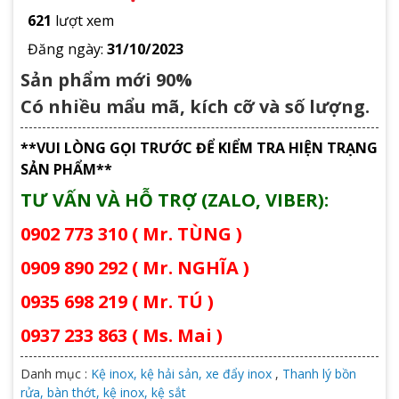
621
lượt xem
Đăng ngày:
31/10/2023
Sản phẩm mới 90%
Có nhiều mẩu mã, kích cỡ và số lượng.
**VUI LÒNG GỌI TRƯỚC ĐỂ KIỂM TRA HIỆN TRẠNG
SẢN PHẨM**
TƯ VẤN VÀ HỖ TRỢ (ZALO, VIBER):
0902 773 310 ( Mr. TÙNG )
0909 890 292 ( Mr. NGHĨA )
0935 698 219 ( Mr. TÚ )
0937 233 863 ( Ms. Mai )
Danh mục :
Kệ inox, kệ hải sản, xe đẩy inox
,
Thanh lý bồn
rửa, bàn thớt, kệ inox, kệ sắt