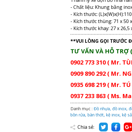
- Chất liệu: Khung bằng ino
- Kích thước: (L)x(W)x(H):110
- Kích thước thùng: 71 x 50 
- Kích thước khay: 27 x 26,5
**VUI LÒNG GỌI TRƯỚC Đ
TƯ VẤN VÀ HỖ TRỢ (
0902 773 310 ( Mr. T
0909 890 292 ( Mr. NG
0935 698 219 ( Mr. TÚ 
0937 233 863 ( Ms. Mai
Danh mục :
Đồ nhựa, đồ inox, đ
bồn rửa, bàn thớt, kệ inox, kệ sắ
Chia sẻ: