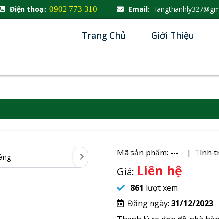
Điện thoại:
0902 773 310
Email:
Hangthanhly327@gm
Trang Chủ
Giới Thiệu
Mã sản phẩm:
---
Tình t
Liên hệ
Giá:
861
lượt xem
Đăng ngày:
31/12/2023
Thanh lý xe dọn đồ nhà hàn