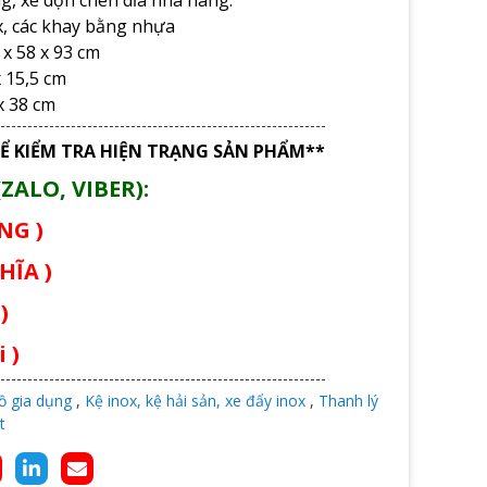
x, các khay bằng nhựa
 x 58 x 93 cm
x 15,5 cm
 x 38 cm
Ể KIỂM TRA HIỆN TRẠNG SẢN PHẨM**
ZALO, VIBER):
ÙNG )
HĨA )
)
 )
ồ gia dụng
,
Kệ inox, kệ hải sản, xe đẩy inox
,
Thanh lý
t