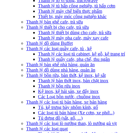
Thanh lý lò vi sóng, microwave
Thanh lý tủ hấp công nghiệp, tủ hấp cơm
Thanh lý máy chế biến thực phẩm
Thiết bị, máy móc công nghiệp khác
Thanh lý bàn ghế cafe, trà sữa
Thanh lý thiết bị cho cafe, trà sữa
Thanh lý thiết bị dùng cho cafe, trà sữa
Thanh lý máy pha cafe, máy xay cafe
Thanh lý đồ dùng Buffet
Thanh lý các loại quầy cafe, tủ , kệ
Thanh lý các loại tủ cabinet, kệ gỗ, kệ trang trí
Thanh lý quầy cafe, pha chế, thu ngân
Thanh lý bàn ghế nhà hàng, quán ăn
Thanh lý đồ dùng nhà hàng, quán ăn
Thanh lý bồn rửa, bàn thớt, kệ inox, kệ sắt
Thanh lý bàn thớt inox, bàn chặt inox
Thanh lý bồn rửa inox
Kệ inox, kệ hải sản, xe đẩy inox
Các Loại bồn nước, chuồng inox
Thanh lý các loại tủ bán hàng, xe bán hàng
Tủ, kệ trưng bày nhôm kính, gổ
Các loại tủ bán hàng (Xe cơm, xe phở...)
Tủ đựng đồ (sắt, gỗ, ...)
Thanh lý các loại lò nướng than, lò nướng gà vịt
Thanh lý các loại quạt