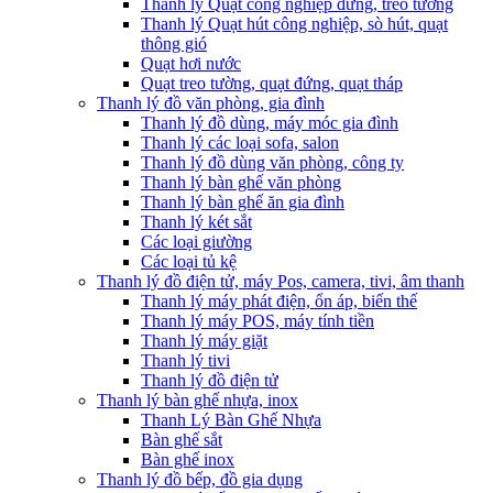
Thanh lý Quạt công nghiệp đứng, treo tường
Thanh lý Quạt hút công nghiệp, sò hút, quạt
thông gió
Quạt hơi nước
Quạt treo tường, quạt đứng, quạt tháp
Thanh lý đồ văn phòng, gia đình
Thanh lý đồ dùng, máy móc gia đình
Thanh lý các loại sofa, salon
Thanh lý đồ dùng văn phòng, công ty
Thanh lý bàn ghế văn phòng
Thanh lý bàn ghế ăn gia đình
Thanh lý két sắt
Các loại giường
Các loại tủ kệ
Thanh lý đồ điện tử, máy Pos, camera, tivi, âm thanh
Thanh lý máy phát điện, ổn áp, biến thế
Thanh lý máy POS, máy tính tiền
Thanh lý máy giặt
Thanh lý tivi
Thanh lý đồ điện tử
Thanh lý bàn ghế nhựa, inox
Thanh Lý Bàn Ghế Nhựa
Bàn ghế sắt
Bàn ghế inox
Thanh lý đồ bếp, đồ gia dụng