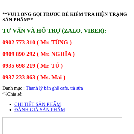
**VUI LÒNG GỌI TRƯỚC ĐỂ KIỂM TRA HIỆN TRẠNG
SẢN PHẨM**
TƯ VẤN VÀ HỖ TRỢ (ZALO, VIBER):
0902 773 310 ( Mr. TÙNG )
0909 890 292 ( Mr. NGHĨA )
0935 698 219 ( Mr. TÚ )
0937 233 863 ( Ms. Mai )
Danh mục :
Thanh lý bàn ghế cafe, trà sữa
Chia sẻ:
CHI TIẾT SẢN PHẨM
ĐÁNH GIÁ SẢN PHẨM