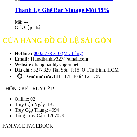
Thanh Lý Ghế Bar Vintage Mới 99%
Mã: ---
Giá:
Cập nhật
CỬA HÀNG ĐỒ CŨ LỆ SÀI GÒN
Hotline :
0902 773 310 (Mr. Tùng)
Email :
Hangthanhly327@gmail.com
Website :
hangthanhlysaigon.net
Địa chỉ :
327- 329 Tân Sơn, P.15, Q.Tân Bình, HCM
⏱️ Giờ mở cửa:
8H - 17H30 từ T2 - CN
THỐNG KÊ TRUY CẬP
Online: 02
Truy Cập Ngày: 132
Truy Cập Tháng: 4994
Tổng Truy Cập:
1
2
6
7
0
2
9
FANPAGE FACEBOOK