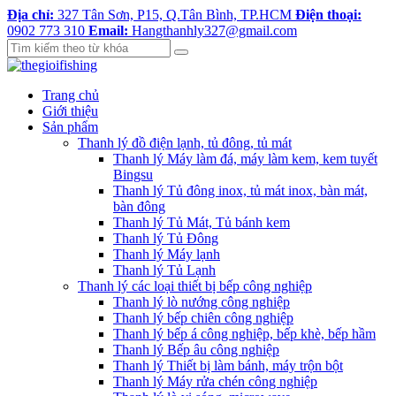
Địa chỉ:
327 Tân Sơn, P15, Q.Tân Bình, TP.HCM
Điện thoại:
0902 773 310
Email:
Hangthanhly327@gmail.com
Trang chủ
Giới thiệu
Sản phẩm
Thanh lý đồ điện lạnh, tủ đông, tủ mát
Thanh lý Máy làm đá, máy làm kem, kem tuyết
Bingsu
Thanh lý Tủ đông inox, tủ mát inox, bàn mát,
bàn đông
Thanh lý Tủ Mát, Tủ bánh kem
Thanh lý Tủ Đông
Thanh lý Máy lạnh
Thanh lý Tủ Lạnh
Thanh lý các loại thiết bị bếp công nghiệp
Thanh lý lò nướng công nghiệp
Thanh lý bếp chiên công nghiệp
Thanh lý bếp á công nghiệp, bếp khè, bếp hầm
Thanh lý Bếp âu công nghiệp
Thanh lý Thiết bị làm bánh, máy trộn bột
Thanh lý Máy rửa chén công nghiệp