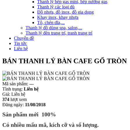
Thanh lý bếp gas mini, bếp nướng gas
Thanh lý các loại dù
Đồ nhựa, đồ inox, đồ gia dụng
Khay inox, khay nhựa
Tô, chén dĩa,...
Thanh lý đồ dùng spa, salon,...
Thanh lý đèn trang trí, tranh trang trí
Chuyên đề
Tin tức
Liên hệ
BÁN THANH LÝ BÀN CAFE GỔ TRÒN
Mã sản phẩm:
---
Tình trạng:
Liên hệ
Giá:
Liên hệ
374
lượt xem
Đăng ngày:
11/08/2018
Sản phẩm mới 100%
Có nhiều mẩu mã, kích cỡ và số lượng.