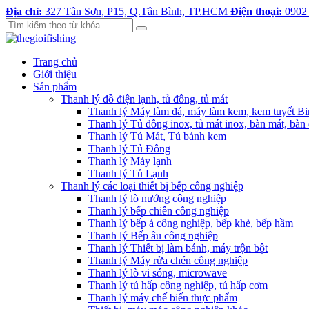
Địa chỉ:
327 Tân Sơn, P15, Q.Tân Bình, TP.HCM
Điện thoại:
0902
Trang chủ
Giới thiệu
Sản phẩm
Thanh lý đồ điện lạnh, tủ đông, tủ mát
Thanh lý Máy làm đá, máy làm kem, kem tuyết B
Thanh lý Tủ đông inox, tủ mát inox, bàn mát, bàn
Thanh lý Tủ Mát, Tủ bánh kem
Thanh lý Tủ Đông
Thanh lý Máy lạnh
Thanh lý Tủ Lạnh
Thanh lý các loại thiết bị bếp công nghiệp
Thanh lý lò nướng công nghiệp
Thanh lý bếp chiên công nghiệp
Thanh lý bếp á công nghiệp, bếp khè, bếp hầm
Thanh lý Bếp âu công nghiệp
Thanh lý Thiết bị làm bánh, máy trộn bột
Thanh lý Máy rửa chén công nghiệp
Thanh lý lò vi sóng, microwave
Thanh lý tủ hấp công nghiệp, tủ hấp cơm
Thanh lý máy chế biến thực phẩm