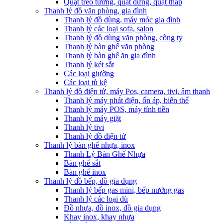
Quạt treo tường, quạt đứng, quạt tháp
Thanh lý đồ văn phòng, gia đình
Thanh lý đồ dùng, máy móc gia đình
Thanh lý các loại sofa, salon
Thanh lý đồ dùng văn phòng, công ty
Thanh lý bàn ghế văn phòng
Thanh lý bàn ghế ăn gia đình
Thanh lý két sắt
Các loại giường
Các loại tủ kệ
Thanh lý đồ điện tử, máy Pos, camera, tivi, âm thanh
Thanh lý máy phát điện, ổn áp, biến thế
Thanh lý máy POS, máy tính tiền
Thanh lý máy giặt
Thanh lý tivi
Thanh lý đồ điện tử
Thanh lý bàn ghế nhựa, inox
Thanh Lý Bàn Ghế Nhựa
Bàn ghế sắt
Bàn ghế inox
Thanh lý đồ bếp, đồ gia dụng
Thanh lý bếp gas mini, bếp nướng gas
Thanh lý các loại dù
Đồ nhựa, đồ inox, đồ gia dụng
Khay inox, khay nhựa