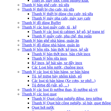
Thiết bị, máy móc công nghiệp khác
Thanh lý bàn ghế cafe, trà sữa
Thanh lý thiết bị cho cafe, trà sữa
Thanh lý thiết bị dùng cho cafe, trà sữa
Thanh lý máy pha cafe, máy xay cafe
Thanh lý đồ dùng Buffet
Thanh lý các loại quầy cafe, tủ , kệ
Thanh lý các loại tủ cabinet, kệ gỗ, kệ trang trí
Thanh lý quầy cafe, pha chế, thu ngân
Thanh lý bàn ghế nhà hàng, quán ăn
Thanh lý đồ dùng nhà hàng, quán ăn
Thanh lý bồn rửa, bàn thớt, kệ inox, kệ sắt
Thanh lý bàn thớt inox, bàn chặt inox
Thanh lý bồn rửa inox
Kệ inox, kệ hải sản, xe đẩy inox
Các Loại bồn nước, chuồng inox
Thanh lý các loại tủ bán hàng, xe bán hàng
Tủ, kệ trưng bày nhôm kính, gổ
Các loại tủ bán hàng (Xe cơm, xe phở...)
Tủ đựng đồ (sắt, gỗ, ...)
Thanh lý các loại lò nướng than, lò nướng gà vịt
Thanh lý các loại quạt
Thanh lý Quạt công nghiệp đứng, treo tường
Thanh lý Quạt hút công nghiệp, sò hút, quạt thông
Quạt hơi nước