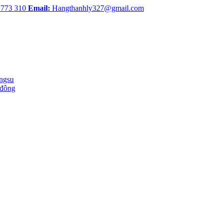
 773 310
Email:
Hangthanhly327@gmail.com
ingsu
 đông