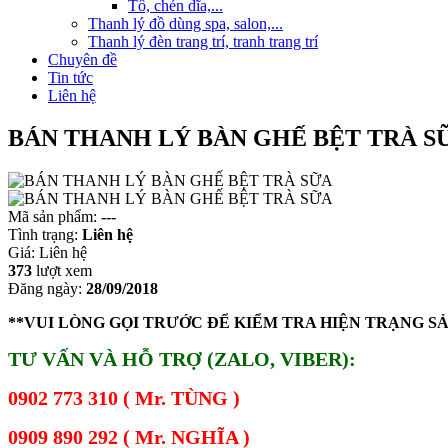
Tô, chén dĩa,...
Thanh lý đồ dùng spa, salon,...
Thanh lý đèn trang trí, tranh trang trí
Chuyên đề
Tin tức
Liên hệ
BÁN THANH LÝ BÀN GHẾ BỆT TRÀ S
Mã sản phẩm:
---
Tình trạng:
Liên hệ
Giá:
Liên hệ
373
lượt xem
Đăng ngày:
28/09/2018
**VUI LÒNG GỌI TRƯỚC ĐỂ KIỂM TRA HIỆN TRẠNG S
TƯ VẤN VÀ HỖ TRỢ (ZALO, VIBER):
0902 773 310 ( Mr. TÙNG )
0909 890 292 ( Mr. NGHĨA )