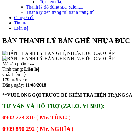
Tô, chén dĩa,...
Thanh lý đồ dùng spa, salon,...
Thanh lý đèn trang trí, tranh trang trí
Chuyên đề
Tin tức
Liên hệ
BÁN THANH LÝ BÀN GHẾ NHỰA ĐÚC
Mã sản phẩm:
---
Tình trạng:
Liên hệ
Giá:
Liên hệ
179
lượt xem
Đăng ngày:
11/08/2018
**VUI LÒNG GỌI TRƯỚC ĐỂ KIỂM TRA HIỆN TRẠNG S
TƯ VẤN VÀ HỖ TRỢ (ZALO, VIBER):
0902 773 310 ( Mr. TÙNG )
0909 890 292 ( Mr. NGHĨA )