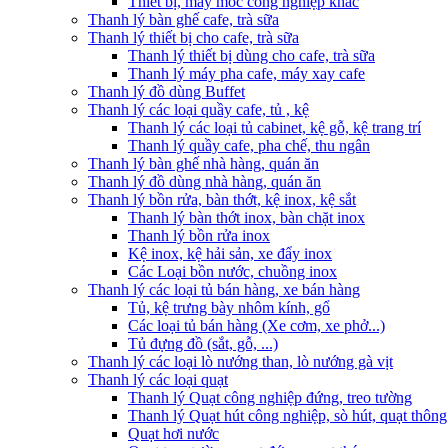
Thiết bị, máy móc công nghiệp khác
Thanh lý bàn ghế cafe, trà sữa
Thanh lý thiết bị cho cafe, trà sữa
Thanh lý thiết bị dùng cho cafe, trà sữa
Thanh lý máy pha cafe, máy xay cafe
Thanh lý đồ dùng Buffet
Thanh lý các loại quầy cafe, tủ , kệ
Thanh lý các loại tủ cabinet, kệ gỗ, kệ trang trí
Thanh lý quầy cafe, pha chế, thu ngân
Thanh lý bàn ghế nhà hàng, quán ăn
Thanh lý đồ dùng nhà hàng, quán ăn
Thanh lý bồn rửa, bàn thớt, kệ inox, kệ sắt
Thanh lý bàn thớt inox, bàn chặt inox
Thanh lý bồn rửa inox
Kệ inox, kệ hải sản, xe đẩy inox
Các Loại bồn nước, chuồng inox
Thanh lý các loại tủ bán hàng, xe bán hàng
Tủ, kệ trưng bày nhôm kính, gổ
Các loại tủ bán hàng (Xe cơm, xe phở...)
Tủ đựng đồ (sắt, gỗ, ...)
Thanh lý các loại lò nướng than, lò nướng gà vịt
Thanh lý các loại quạt
Thanh lý Quạt công nghiệp đứng, treo tường
Thanh lý Quạt hút công nghiệp, sò hút, quạt thông
Quạt hơi nước