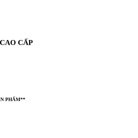
 CAO CẤP
ẢN PHẨM**