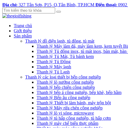
Địa chỉ:
327 Tân Sơn, P15, Q.Tân Bình, TP.HCM
Điện thoại:
0902
Trang chủ
Giới thiệu
Sản phẩm
Thanh lý đồ điện lạnh, tủ đông, tủ mát
Thanh lý Máy làm đá, máy làm kem, kem tuyết B
Thanh lý Tủ đông inox, tủ mát inox, bàn mát, bàn
Thanh lý Tủ Mát, Tủ bánh kem
Thanh lý Tủ Đông
Thanh lý Máy lạnh
Thanh lý Tủ Lạnh
Thanh lý các loại thiết bị bếp công nghiệp
Thanh lý lò nướng công nghiệp
Thanh lý bếp chiên công nghiệp
Thanh lý bếp á công nghiệp, bếp khè, bếp hầm
Thanh lý Bếp âu công nghiệp
Thanh lý Thiết bị làm bánh, máy trộn bột
Thanh lý Máy rửa chén công nghiệp
Thanh lý lò vi sóng, microwave
Thanh lý tủ hấp công nghiệp, tủ hấp cơm
Thanh lý máy chế biến thực phẩm