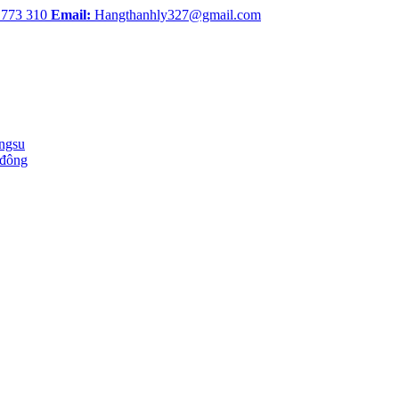
 773 310
Email:
Hangthanhly327@gmail.com
ingsu
 đông