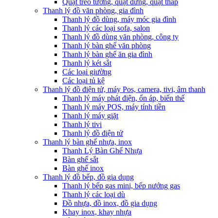
Quạt treo tường, quạt đứng, quạt tháp
Thanh lý đồ văn phòng, gia đình
Thanh lý đồ dùng, máy móc gia đình
Thanh lý các loại sofa, salon
Thanh lý đồ dùng văn phòng, công ty
Thanh lý bàn ghế văn phòng
Thanh lý bàn ghế ăn gia đình
Thanh lý két sắt
Các loại giường
Các loại tủ kệ
Thanh lý đồ điện tử, máy Pos, camera, tivi, âm thanh
Thanh lý máy phát điện, ổn áp, biến thế
Thanh lý máy POS, máy tính tiền
Thanh lý máy giặt
Thanh lý tivi
Thanh lý đồ điện tử
Thanh lý bàn ghế nhựa, inox
Thanh Lý Bàn Ghế Nhựa
Bàn ghế sắt
Bàn ghế inox
Thanh lý đồ bếp, đồ gia dụng
Thanh lý bếp gas mini, bếp nướng gas
Thanh lý các loại dù
Đồ nhựa, đồ inox, đồ gia dụng
Khay inox, khay nhựa