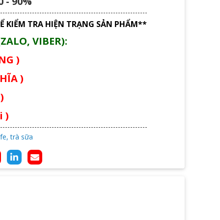
 - 90%
Ể KIỂM TRA HIỆN TRẠNG SẢN PHẨM**
ZALO, VIBER):
ÙNG )
HĨA )
)
 )
fe, trà sữa