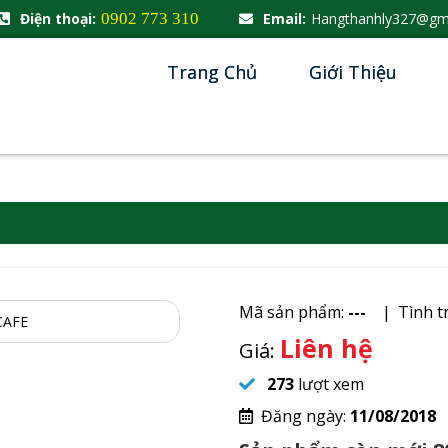
Điện thoại:
0902 773 310
Email:
Hangthanhly327@gm
Trang Chủ
Giới Thiệu
Mã sản phẩm:
---
Tình t
Liên hệ
Giá:
273
lượt xem
Đăng ngày:
11/08/2018