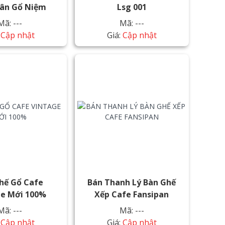
hân Gổ Niệm
Lsg 001
Mã: ---
Mã: ---
:
Cập nhật
Giá:
Cập nhật
hế Gổ Cafe
Bán Thanh Lý Bàn Ghế
ge Mới 100%
Xếp Cafe Fansipan
Mã: ---
Mã: ---
:
Cập nhật
Giá:
Cập nhật