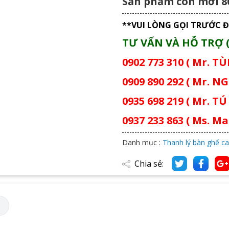
Sản phẩm còn mới 80
**VUI LÒNG GỌI TRƯỚC Đ
TƯ VẤN VÀ HỖ TRỢ (
0902 773 310 ( Mr. T
0909 890 292 ( Mr. NG
0935 698 219 ( Mr. TÚ 
0937 233 863 ( Ms. Mai
Danh mục :
Thanh lý bàn ghế ca
Chia sẻ:
M