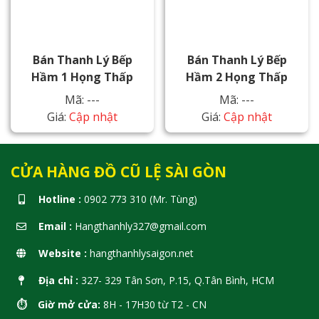
Bán Thanh Lý Bếp
Bán Thanh Lý Bếp
Hầm 1 Họng Thấp
Hầm 2 Họng Thấp
Mã: ---
Mã: ---
Giá:
Cập nhật
Giá:
Cập nhật
CỬA HÀNG ĐỒ CŨ LỆ SÀI GÒN
Hotline :
0902 773 310 (Mr. Tùng)
Email :
Hangthanhly327@gmail.com
Website :
hangthanhlysaigon.net
Địa chỉ :
327- 329 Tân Sơn, P.15, Q.Tân Bình, HCM
⏱️ Giờ mở cửa:
8H - 17H30 từ T2 - CN