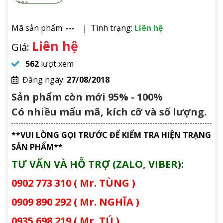
Mã sản phẩm:
---
Tình trạng:
Liên hệ
Liên hệ
Giá:
562
lượt xem
Đăng ngày:
27/08/2018
Sản phẩm còn mới 95% - 100%
Có nhiều mẩu mã, kích cỡ và số lượng.
**VUI LÒNG GỌI TRƯỚC ĐỂ KIỂM TRA HIỆN TRẠNG
SẢN PHẨM**
TƯ VẤN VÀ HỖ TRỢ (ZALO, VIBER):
0902 773 310 ( Mr. TÙNG )
0909 890 292 ( Mr. NGHĨA )
0935 698 219 ( Mr. TÚ )