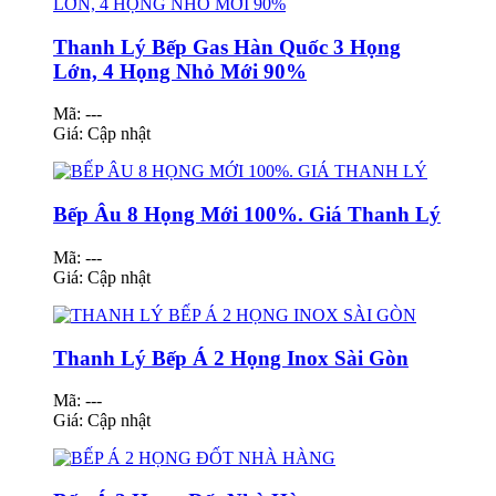
Thanh Lý Bếp Gas Hàn Quốc 3 Họng
Lớn, 4 Họng Nhỏ Mới 90%
Mã: ---
Giá:
Cập nhật
Bếp Âu 8 Họng Mới 100%. Giá Thanh Lý
Mã: ---
Giá:
Cập nhật
Thanh Lý Bếp Á 2 Họng Inox Sài Gòn
Mã: ---
Giá:
Cập nhật