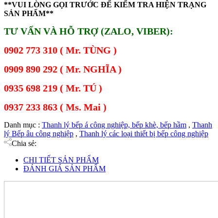
**VUI LÒNG GỌI TRƯỚC ĐỂ KIỂM TRA HIỆN TRẠNG
SẢN PHẨM**
TƯ VẤN VÀ HỖ TRỢ (ZALO, VIBER):
0902 773 310 ( Mr. TÙNG )
0909 890 292 ( Mr. NGHĨA )
0935 698 219 ( Mr. TÚ )
0937 233 863 ( Ms. Mai )
Danh mục :
Thanh lý bếp á công nghiệp, bếp khè, bếp hầm
,
Thanh
lý Bếp âu công nghiệp
,
Thanh lý các loại thiết bị bếp công nghiệp
Chia sẻ:
CHI TIẾT SẢN PHẨM
ĐÁNH GIÁ SẢN PHẨM