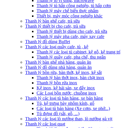
Thanh lý lò vi sóng, microwave
Thanh lý tủ hấp công nghiệp, tủ hấp cơm
Thanh lý máy chế biến thực phẩm
Thiết bị, máy móc công nghiệp khác
Thanh lý bàn ghế cafe, trà sữa
Thanh lý thiết bị cho cafe, trà sữa
Thanh lý thiết bị dùng cho cafe, trà sữa
Thanh lý máy pha cafe, máy xay cafe
Thanh lý đồ dùng Buffet
Thanh lý các loại quầy cafe, tủ , kệ
Thanh lý các loại tủ cabinet, kệ gỗ, kệ trang trí
Thanh lý quầy cafe, pha chế, thu ngân
Thanh lý bàn ghế nhà hàng, quán ăn
Thanh lý đồ dùng nhà hàng, quán ăn
Thanh lý bồn rửa, bàn thớt, kệ inox, kệ sắt
Thanh lý bàn thớt inox, bàn chặt inox
Thanh lý bồn rửa inox
Kệ inox, kệ hải sản, xe đẩy inox
Các Loại bồn nước, chuồng inox
Thanh lý các loại tủ bán hàng, xe bán hàng
Tủ, kệ trưng bày nhôm kính, gổ
Các loại tủ bán hàng (Xe cơm, xe phở...)
Tủ đựng đồ (sắt, gỗ, ...)
Thanh lý các loại lò nướng than, lò nướng gà vịt
Thanh lý các loại quạt