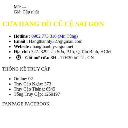
Mã: ---
Giá:
Cập nhật
CỬA HÀNG ĐỒ CŨ LỆ SÀI GÒN
Hotline :
0902 773 310 (Mr. Tùng)
Email :
Hangthanhly327@gmail.com
Website :
hangthanhlysaigon.net
Địa chỉ :
327- 329 Tân Sơn, P.15, Q.Tân Bình, HCM
⏱️ Giờ mở cửa:
8H - 17H30 từ T2 - CN
THỐNG KÊ TRUY CẬP
Online: 02
Truy Cập Ngày: 373
Truy Cập Tháng: 6545
Tổng Truy Cập:
1
2
6
9
1
9
7
FANPAGE FACEBOOK