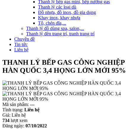
Thanh lý bếp gas mini, bếp nướng gas
Thanh lý các loại dù
Đồ nhựa, đồ inox, đồ gia dụng
Khay inox, khay nhựa
Tô, chén dĩa,...
Thanh lý đồ dùng spa, salon,...
Thanh lý đèn trang trí, tranh trang trí
Chuyên đề
Tin tức
Liên hệ
THANH LÝ BẾP GAS CÔNG NGHIỆP
HÀN QUỐC 3,4 HỌNG LỚN MỚI 95%
Mã sản phẩm:
---
Tình trạng:
Liên hệ
Giá:
Liên hệ
734
lượt xem
Đăng ngày:
07/10/2022