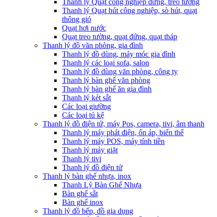
Thanh lý Quạt công nghiệp đứng, treo tường
Thanh lý Quạt hút công nghiệp, sò hút, quạt
thông gió
Quạt hơi nước
Quạt treo tường, quạt đứng, quạt tháp
Thanh lý đồ văn phòng, gia đình
Thanh lý đồ dùng, máy móc gia đình
Thanh lý các loại sofa, salon
Thanh lý đồ dùng văn phòng, công ty
Thanh lý bàn ghế văn phòng
Thanh lý bàn ghế ăn gia đình
Thanh lý két sắt
Các loại giường
Các loại tủ kệ
Thanh lý đồ điện tử, máy Pos, camera, tivi, âm thanh
Thanh lý máy phát điện, ổn áp, biến thế
Thanh lý máy POS, máy tính tiền
Thanh lý máy giặt
Thanh lý tivi
Thanh lý đồ điện tử
Thanh lý bàn ghế nhựa, inox
Thanh Lý Bàn Ghế Nhựa
Bàn ghế sắt
Bàn ghế inox
Thanh lý đồ bếp, đồ gia dụng