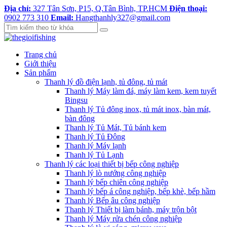
Địa chỉ:
327 Tân Sơn, P15, Q.Tân Bình, TP.HCM
Điện thoại:
0902 773 310
Email:
Hangthanhly327@gmail.com
Trang chủ
Giới thiệu
Sản phẩm
Thanh lý đồ điện lạnh, tủ đông, tủ mát
Thanh lý Máy làm đá, máy làm kem, kem tuyết
Bingsu
Thanh lý Tủ đông inox, tủ mát inox, bàn mát,
bàn đông
Thanh lý Tủ Mát, Tủ bánh kem
Thanh lý Tủ Đông
Thanh lý Máy lạnh
Thanh lý Tủ Lạnh
Thanh lý các loại thiết bị bếp công nghiệp
Thanh lý lò nướng công nghiệp
Thanh lý bếp chiên công nghiệp
Thanh lý bếp á công nghiệp, bếp khè, bếp hầm
Thanh lý Bếp âu công nghiệp
Thanh lý Thiết bị làm bánh, máy trộn bột
Thanh lý Máy rửa chén công nghiệp