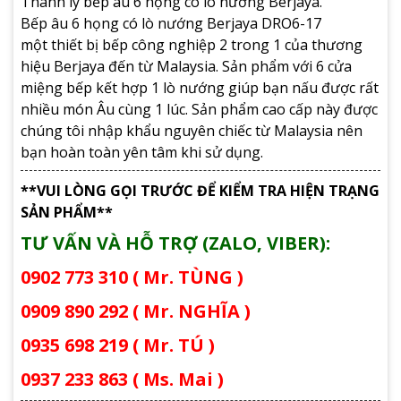
Thanh lý bếp âu 6 họng có lò nướng Berjaya.
Bếp âu 6 họng có lò nướng Berjaya DRO6-17
một thiết bị bếp công nghiệp 2 trong 1 của thương
hiệu Berjaya đến từ Malaysia. Sản phẩm với 6 cửa
miệng bếp kết hợp 1 lò nướng giúp bạn nấu được rất
nhiều món Âu cùng 1 lúc. Sản phẩm cao cấp này được
chúng tôi nhập khẩu nguyên chiếc từ Malaysia nên
bạn hoàn toàn yên tâm khi sử dụng.
**VUI LÒNG GỌI TRƯỚC ĐỂ KIỂM TRA HIỆN TRẠNG
SẢN PHẨM**
TƯ VẤN VÀ HỖ TRỢ (ZALO, VIBER):
0902 773 310 ( Mr. TÙNG )
0909 890 292 ( Mr. NGHĨA )
0935 698 219 ( Mr. TÚ )
0937 233 863 ( Ms. Mai )