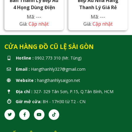
Bán Thanh Lý Bếp Âu
Bếp Âu Nhà Hàng
4 Họng Dùng Điện
Thanh Lý Giá Rẻ
Mã: ---
Mã: ---
Giá:
Cập nhật
Giá:
Cập nhật
CỬA HÀNG ĐỒ CŨ LỆ SÀI GÒN
Hotline :
0902 773 310 (Mr. Tùng)
Email :
Hangthanhly327@gmail.com
Website :
hangthanhlysaigon.net
Địa chỉ :
327- 329 Tân Sơn, P.15, Q.Tân Bình, HCM
⏱️ Giờ mở cửa:
8H - 17H30 từ T2 - CN