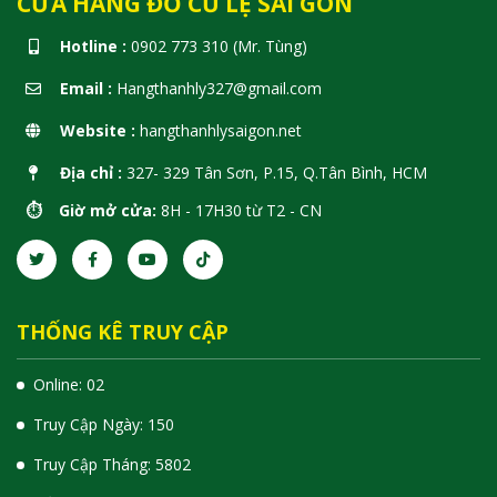
CỬA HÀNG ĐỒ CŨ LỆ SÀI GÒN
Hotline :
0902 773 310 (Mr. Tùng)
Email :
Hangthanhly327@gmail.com
Website :
hangthanhlysaigon.net
Địa chỉ :
327- 329 Tân Sơn, P.15, Q.Tân Bình, HCM
⏱️ Giờ mở cửa:
8H - 17H30 từ T2 - CN
THỐNG KÊ TRUY CẬP
Online: 02
Truy Cập Ngày: 150
Truy Cập Tháng: 5802