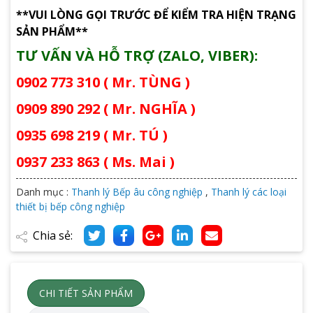
**VUI LÒNG GỌI TRƯỚC ĐỂ KIỂM TRA HIỆN TRẠNG
SẢN PHẨM**
TƯ VẤN VÀ HỖ TRỢ (ZALO, VIBER):
0902 773 310 ( Mr. TÙNG )
0909 890 292 ( Mr. NGHĨA )
0935 698 219 ( Mr. TÚ )
0937 233 863 ( Ms. Mai )
Danh mục :
Thanh lý Bếp âu công nghiệp
,
Thanh lý các loại
thiết bị bếp công nghiệp
Chia sẻ:
CHI TIẾT SẢN PHẨM