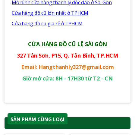
Mô hình cửa hàng thanh lý độc đáo ở Sài Gòn
Cửa hàng đồ cũ lớn nhất ở TPHCM
Cửa hàng đồ cũ giá rẻ ở TPHCM
CỬA HÀNG ĐỒ CŨ LỆ SÀI GÒN
327 Tân Sơn, P15, Q. Tân Bình, TP.HCM
Email: Hangthanhly327@gmail.com
Giờ mở cửa: 8H - 17H30 từ T2 - CN
SẢN PHẨM CÙNG LOẠI