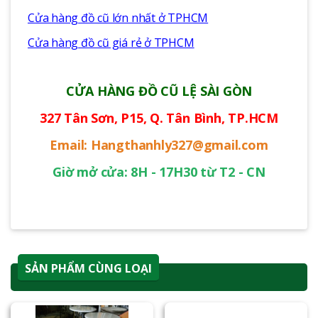
Cửa hàng đồ cũ lớn nhất ở TPHCM
Cửa hàng đồ cũ giá rẻ ở TPHCM
CỬA HÀNG ĐỒ CŨ LỆ SÀI GÒN
327 Tân Sơn, P15, Q. Tân Bình, TP.HCM
Email: Hangthanhly327@gmail.com
Giờ mở cửa: 8H - 17H30 từ T2 - CN
SẢN PHẨM CÙNG LOẠI