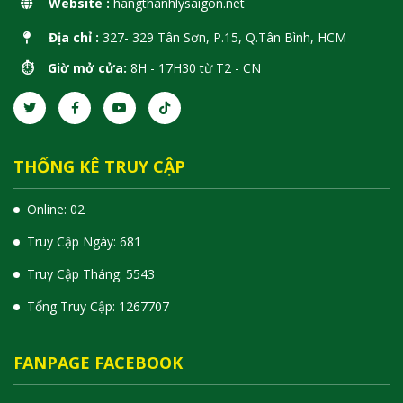
Website :
hangthanhlysaigon.net
Địa chỉ :
327- 329 Tân Sơn, P.15, Q.Tân Bình, HCM
⏱️ Giờ mở cửa:
8H - 17H30 từ T2 - CN
THỐNG KÊ TRUY CẬP
Online: 02
Truy Cập Ngày: 681
Truy Cập Tháng: 5543
Tổng Truy Cập:
1
2
6
7
7
0
7
FANPAGE FACEBOOK