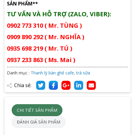
SẢN PHẨM**
TƯ VẤN VÀ HỖ TRỢ (ZALO, VIBER):
0902 773 310 ( Mr. TÙNG )
0909 890 292 ( Mr. NGHĨA )
0935 698 219 ( Mr. TÚ )
0937 233 863 ( Ms. Mai )
Danh mục :
Thanh lý bàn ghế cafe, trà sữa
Chia sẻ:
CHI TIẾT SẢN PHẨM
ĐÁNH GIÁ SẢN PHẨM