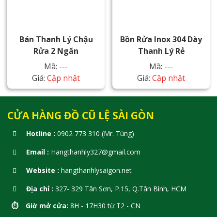
Bán Thanh Lý Chậu
Bồn Rửa Inox 304 Dày
Rửa 2 Ngăn
Thanh Lý Rẻ
Mã: ---
Mã: ---
Giá:
Cập nhật
Giá:
Cập nhật
CỬA HÀNG ĐỒ CŨ LỆ SÀI GÒN
Hotline :
0902 773 310 (Mr. Tùng)
Email :
Hangthanhly327@gmail.com
Website :
hangthanhlysaigon.net
Địa chỉ :
327- 329 Tân Sơn, P.15, Q.Tân Bình, HCM
⏱️ Giờ mở cửa:
8H - 17H30 từ T2 - CN