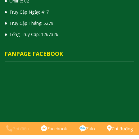
Online: 02
Truy Cập Ngày: 417
Truy Cập Tháng: 5279
Tổng Truy Cập:
1
2
6
7
3
2
6
FANPAGE FACEBOOK
Gọi điện
Facebook
Zalo
Chỉ đường
© Bản quyền thuộc về Thanh Ly Do Cu Le Sai Gon.