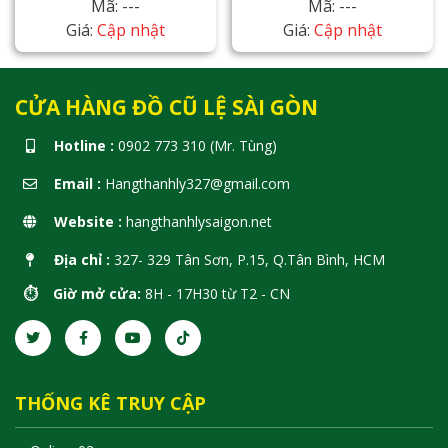
Mã: ---
Mã: ---
Giá:
Cập nhật
Giá:
Cập nhật
CỬA HÀNG ĐỒ CŨ LỆ SÀI GÒN
Hotline :
0902 773 310 (Mr. Tùng)
Email :
Hangthanhly327@gmail.com
Website :
hangthanhlysaigon.net
Địa chỉ :
327- 329 Tân Sơn, P.15, Q.Tân Bình, HCM
⏱️ Giờ mở cửa:
8H - 17H30 từ T2 - CN
THỐNG KÊ TRUY CẬP