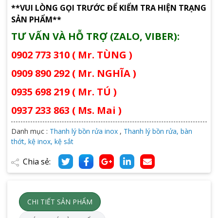
**VUI LÒNG GỌI TRƯỚC ĐỂ KIỂM TRA HIỆN TRẠNG
SẢN PHẨM**
TƯ VẤN VÀ HỖ TRỢ (ZALO, VIBER):
0902 773 310 ( Mr. TÙNG )
0909 890 292 ( Mr. NGHĨA )
0935 698 219 ( Mr. TÚ )
0937 233 863 ( Ms. Mai )
Danh mục :
Thanh lý bồn rửa inox
,
Thanh lý bồn rửa, bàn
thớt, kệ inox, kệ sắt
Chia sẻ:
CHI TIẾT SẢN PHẨM