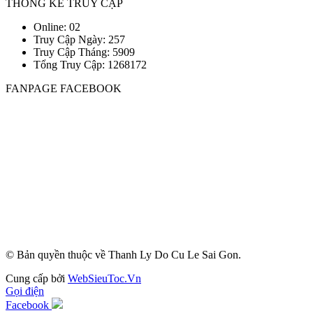
THỐNG KÊ TRUY CẬP
Online: 02
Truy Cập Ngày: 257
Truy Cập Tháng: 5909
Tổng Truy Cập:
1
2
6
8
1
7
2
FANPAGE FACEBOOK
© Bản quyền thuộc về Thanh Ly Do Cu Le Sai Gon.
Cung cấp bởi
WebSieuToc.Vn
Gọi điện
Facebook