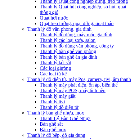
Thanh lý Quạt công nghiệp đứng, treo tường
Thanh lý Quạt hút công nghiệp, sò hút, quạt
thông gió
Quạt hơi nước
Quạt treo tường, quạt đứng, quạt tháp
Thanh lý đồ văn phòng, gia đình
Thanh lý đồ dùng, máy móc gia đình
Thanh lý các loại sofa, salon
Thanh lý đồ dùng văn phòng, công ty
Thanh lý bàn ghế văn phòng
Thanh lý bàn ghế ăn gia đình
Thanh lý két sắt
Các loại giường
Các loại tủ kệ
Thanh lý đồ điện tử, máy Pos, camera, tivi, âm thanh
Thanh lý máy phát điện, ổn áp, biến thế
Thanh lý máy POS, máy tính tiền
Thanh lý máy giặt
Thanh lý tivi
Thanh lý đồ điện tử
Thanh lý bàn ghế nhựa, inox
Thanh Lý Bàn Ghế Nhựa
Bàn ghế sắt
Bàn ghế inox
Thanh lý đồ bếp, đồ gia dụng