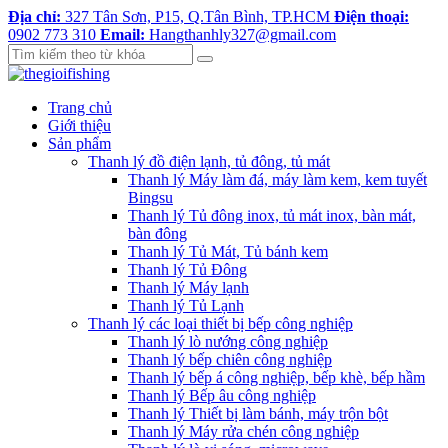
Địa chỉ:
327 Tân Sơn, P15, Q.Tân Bình, TP.HCM
Điện thoại:
0902 773 310
Email:
Hangthanhly327@gmail.com
Trang chủ
Giới thiệu
Sản phẩm
Thanh lý đồ điện lạnh, tủ đông, tủ mát
Thanh lý Máy làm đá, máy làm kem, kem tuyết
Bingsu
Thanh lý Tủ đông inox, tủ mát inox, bàn mát,
bàn đông
Thanh lý Tủ Mát, Tủ bánh kem
Thanh lý Tủ Đông
Thanh lý Máy lạnh
Thanh lý Tủ Lạnh
Thanh lý các loại thiết bị bếp công nghiệp
Thanh lý lò nướng công nghiệp
Thanh lý bếp chiên công nghiệp
Thanh lý bếp á công nghiệp, bếp khè, bếp hầm
Thanh lý Bếp âu công nghiệp
Thanh lý Thiết bị làm bánh, máy trộn bột
Thanh lý Máy rửa chén công nghiệp