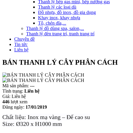
Thanh lý bếp gas mini, bếp nướng gas
Thanh lý các loại dù
Đồ nhựa, đồ inox, đồ gia dụng
Khay inox, khay nhựa
Tô, chén dĩa,...
Thanh lý đồ dùng spa, salon,...
Thanh lý đèn trang trí, tranh trang trí
Chuyên đề
Tin tức
Liên hệ
BÁN THANH LÝ CÂY PHÂN CÁCH
Mã sản phẩm:
---
Tình trạng:
Liên hệ
Giá:
Liên hệ
446
lượt xem
Đăng ngày:
17/01/2019
Chất liệu: Inox mạ vàng – Đế cao su
Size: Ø320 x H1000 mm