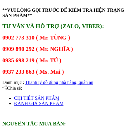
**VUI LÒNG GỌI TRƯỚC ĐỂ KIỂM TRA HIỆN TRẠNG
SẢN PHẨM**
TƯ VẤN VÀ HỖ TRỢ (ZALO, VIBER):
0902 773 310 ( Mr. TÙNG )
0909 890 292 ( Mr. NGHĨA )
0935 698 219 ( Mr. TÚ )
0937 233 863 ( Ms. Mai )
Danh mục :
Thanh lý đồ dùng nhà hàng, quán ăn
Chia sẻ:
CHI TIẾT SẢN PHẨM
ĐÁNH GIÁ SẢN PHẨM
NGUYÊN TẮC MUA BÁN: