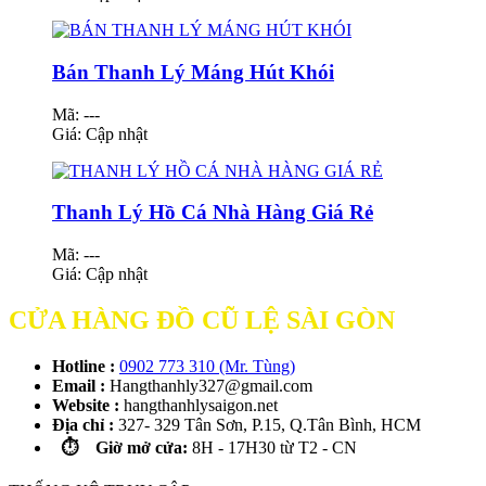
Bán Thanh Lý Máng Hút Khói
Mã: ---
Giá:
Cập nhật
Thanh Lý Hồ Cá Nhà Hàng Giá Rẻ
Mã: ---
Giá:
Cập nhật
CỬA HÀNG ĐỒ CŨ LỆ SÀI GÒN
Hotline :
0902 773 310 (Mr. Tùng)
Email :
Hangthanhly327@gmail.com
Website :
hangthanhlysaigon.net
Địa chỉ :
327- 329 Tân Sơn, P.15, Q.Tân Bình, HCM
⏱️ Giờ mở cửa:
8H - 17H30 từ T2 - CN