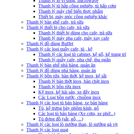
Thanh lý lò vi sóng, microwave
Thanh lý tủ hấp công nghiệp, tủ hấp cơm
Thanh lý máy chế biến thực phẩm
Thiết bị, máy móc công nghiệp khác
Thanh lý bàn ghế cafe, trà sữa
Thanh lý thiết bị cho cafe, trà sữa
Thanh lý thiết bị dùng cho cafe, trà sữa
Thanh lý máy pha cafe, máy xay cafe
Thanh lý đồ dùng Buffet
Thanh lý các loại quầy cafe, tủ , kệ
Thanh lý các loại tủ cabinet, kệ gỗ, kệ trang trí
Thanh lý quầy cafe, pha chế, thu ngân
Thanh lý bàn ghế nhà hàng, quán ăn
Thanh lý đồ dùng nhà hàng, quán ăn
Thanh lý bồn rửa, bàn thớt, kệ inox, kệ sắt
Thanh lý bàn thớt inox, bàn chặt inox
Thanh lý bồn rửa inox
Kệ inox, kệ hải sản, xe đẩy inox
Các Loại bồn nước, chuồng inox
Thanh lý các loại tủ bán hàng, xe bán hàng
Tủ, kệ trưng bày nhôm kính, gổ
Các loại tủ bán hàng (Xe cơm, xe phở...)
Tủ đựng đồ (sắt, gỗ, ...)
Thanh lý các loại lò nướng than, lò nướng gà vịt
Thanh lý các loại quạt