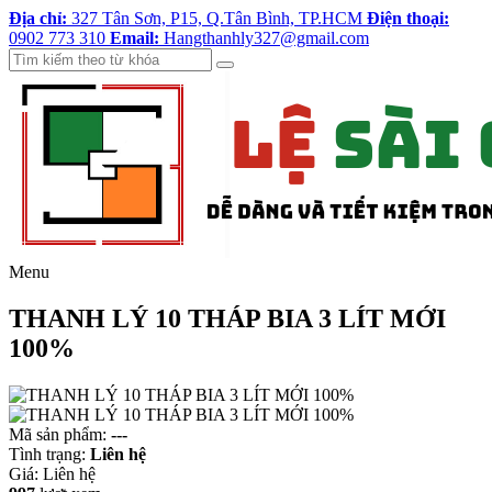
Địa chỉ:
327 Tân Sơn, P15, Q.Tân Bình, TP.HCM
Điện thoại:
0902 773 310
Email:
Hangthanhly327@gmail.com
Menu
THANH LÝ 10 THÁP BIA 3 LÍT MỚI
100%
Mã sản phẩm:
---
Tình trạng:
Liên hệ
Giá:
Liên hệ