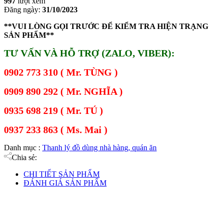
997
lượt xem
Đăng ngày:
31/10/2023
**VUI LÒNG GỌI TRƯỚC ĐỂ KIỂM TRA HIỆN TRẠNG
SẢN PHẨM**
TƯ VẤN VÀ HỖ TRỢ (ZALO, VIBER):
0902 773 310 ( Mr. TÙNG )
0909 890 292 ( Mr. NGHĨA )
0935 698 219 ( Mr. TÚ )
0937 233 863 ( Ms. Mai )
Danh mục :
Thanh lý đồ dùng nhà hàng, quán ăn
Chia sẻ:
CHI TIẾT SẢN PHẨM
ĐÁNH GIÁ SẢN PHẨM