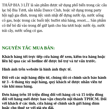
THÁP BIA 3 LÍT
là sản phẩm được sử dụng phổ biến trong các câu
lạc bộ Bia Tươi, sân khấu Dance Club, hoặc sử dụng trong party
hội ngộ gia đình, trong tiệc sinh nhật để đựng nước ép, nước uống
có gas, hoặc trong các buổi tiệc buffet nhà hàng, resort.... Sản phẩm
có thể bỏ đá vào trong để giữ lạnh cho bia tươi hoặc nước ép, nước
trái cây, nước uống có gas.
NGUYÊN TẮC MUA BÁN:
Khách hàng tới trực tiếp cửa hàng để xem, kiểm tra hàng hoặc
liên hệ qua các số hotline để được hổ trợ và tư vấn trước.
Hình ảnh trên website là hình ảnh thực tế.
Đối với các mặt hàng điện tử, chúng tôi có chính sách bảo hành
từ 3 - 6 tháng tùy mặt hàng, quý khách sẽ được nhân viên tư
vấn khi mua hàng.
Đơn hàng trên 10 triệu đồng đối với hàng cũ và 15 triệu đồng
đối với hàng mới được bao vận chuyển nội thành TPHCM. Đối
với khách ở các tỉnh, cửa hàng sẽ chính sách gửi hàng dùm
hoặc cho thuê xe với giá ưu đãi.