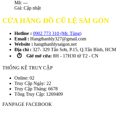
Mã: ---
Giá:
Cập nhật
CỬA HÀNG ĐỒ CŨ LỆ SÀI GÒN
Hotline :
0902 773 310 (Mr. Tùng)
Email :
Hangthanhly327@gmail.com
Website :
hangthanhlysaigon.net
Địa chỉ :
327- 329 Tân Sơn, P.15, Q.Tân Bình, HCM
⏱️ Giờ mở cửa:
8H - 17H30 từ T2 - CN
THỐNG KÊ TRUY CẬP
Online: 02
Truy Cập Ngày: 22
Truy Cập Tháng: 6678
Tổng Truy Cập:
1
2
6
9
4
0
9
FANPAGE FACEBOOK