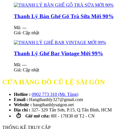
Thanh Lý Bàn Ghế Gổ Trà Sữa Mới 90%
Mã: ---
Giá:
Cập nhật
Thanh Lý Ghế Bar Vintage Mới 99%
Mã: ---
Giá:
Cập nhật
CỬA HÀNG ĐỒ CŨ LỆ SÀI GÒN
Hotline :
0902 773 310 (Mr. Tùng)
Email :
Hangthanhly327@gmail.com
Website :
hangthanhlysaigon.net
Địa chỉ :
327- 329 Tân Sơn, P.15, Q.Tân Bình, HCM
⏱️ Giờ mở cửa:
8H - 17H30 từ T2 - CN
THỐNG KÊ TRUY CẬP