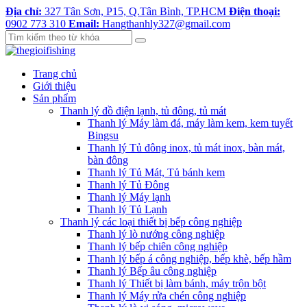
Địa chỉ:
327 Tân Sơn, P15, Q.Tân Bình, TP.HCM
Điện thoại:
0902 773 310
Email:
Hangthanhly327@gmail.com
Trang chủ
Giới thiệu
Sản phẩm
Thanh lý đồ điện lạnh, tủ đông, tủ mát
Thanh lý Máy làm đá, máy làm kem, kem tuyết
Bingsu
Thanh lý Tủ đông inox, tủ mát inox, bàn mát,
bàn đông
Thanh lý Tủ Mát, Tủ bánh kem
Thanh lý Tủ Đông
Thanh lý Máy lạnh
Thanh lý Tủ Lạnh
Thanh lý các loại thiết bị bếp công nghiệp
Thanh lý lò nướng công nghiệp
Thanh lý bếp chiên công nghiệp
Thanh lý bếp á công nghiệp, bếp khè, bếp hầm
Thanh lý Bếp âu công nghiệp
Thanh lý Thiết bị làm bánh, máy trộn bột
Thanh lý Máy rửa chén công nghiệp