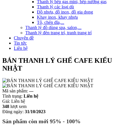
Thanh lý bếp gas mini, bếp nướng gas
Thanh lý các loại dù
Đồ nhựa, đồ inox, đồ gia dụng
Khay inox, khay nhựa
Tô, chén dĩa,...
Thanh lý đồ dùng spa, salon,...
Thanh lý đèn trang trí, tranh trang trí
Chuyên đề
Tin tức
Liên hệ
BÁN THANH LÝ GHẾ CAFE KIỂU
NHẬT
Mã sản phẩm:
---
Tình trạng:
Liên hệ
Giá:
Liên hệ
348
lượt xem
Đăng ngày:
31/10/2023
Sản phẩm còn mới 95% - 100%