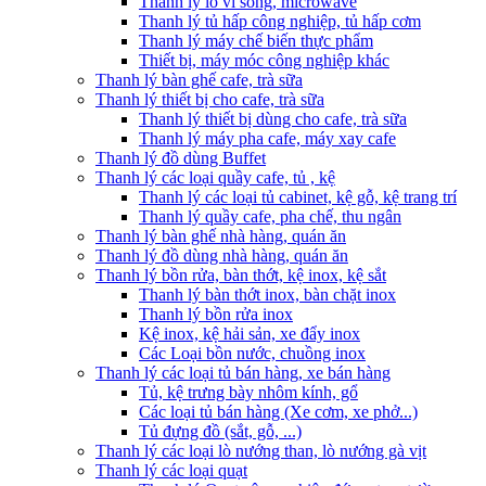
Thanh lý lò vi sóng, microwave
Thanh lý tủ hấp công nghiệp, tủ hấp cơm
Thanh lý máy chế biến thực phẩm
Thiết bị, máy móc công nghiệp khác
Thanh lý bàn ghế cafe, trà sữa
Thanh lý thiết bị cho cafe, trà sữa
Thanh lý thiết bị dùng cho cafe, trà sữa
Thanh lý máy pha cafe, máy xay cafe
Thanh lý đồ dùng Buffet
Thanh lý các loại quầy cafe, tủ , kệ
Thanh lý các loại tủ cabinet, kệ gỗ, kệ trang trí
Thanh lý quầy cafe, pha chế, thu ngân
Thanh lý bàn ghế nhà hàng, quán ăn
Thanh lý đồ dùng nhà hàng, quán ăn
Thanh lý bồn rửa, bàn thớt, kệ inox, kệ sắt
Thanh lý bàn thớt inox, bàn chặt inox
Thanh lý bồn rửa inox
Kệ inox, kệ hải sản, xe đẩy inox
Các Loại bồn nước, chuồng inox
Thanh lý các loại tủ bán hàng, xe bán hàng
Tủ, kệ trưng bày nhôm kính, gổ
Các loại tủ bán hàng (Xe cơm, xe phở...)
Tủ đựng đồ (sắt, gỗ, ...)
Thanh lý các loại lò nướng than, lò nướng gà vịt
Thanh lý các loại quạt