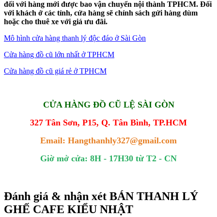
đối với hàng mới được bao vận chuyển nội thành TPHCM. Đối
với khách ở các tỉnh, cửa hàng sẽ chính sách gửi hàng dùm
hoặc cho thuê xe với giá ưu đãi.
Mô hình cửa hàng thanh lý độc đáo ở Sài Gòn
Cửa hàng đồ cũ lớn nhất ở TPHCM
Cửa hàng đồ cũ giá rẻ ở TPHCM
CỬA HÀNG ĐỒ CŨ LỆ SÀI GÒN
327 Tân Sơn, P15, Q. Tân Bình, TP.HCM
Email: Hangthanhly327@gmail.com
Giờ mở cửa: 8H - 17H30 từ T2 - CN
Đánh giá & nhận xét BÁN THANH LÝ
GHẾ CAFE KIỂU NHẬT