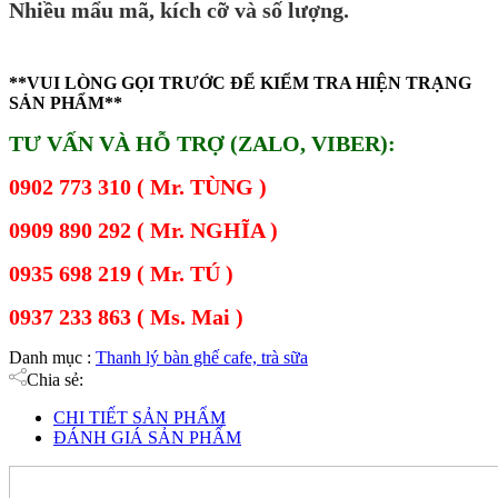
Nhiều mẩu mã, kích cỡ và số lượng.
**VUI LÒNG GỌI TRƯỚC ĐỂ KIỂM TRA HIỆN TRẠNG
SẢN PHẨM**
TƯ VẤN VÀ HỖ TRỢ (ZALO, VIBER):
0902 773 310 ( Mr. TÙNG )
0909 890 292 ( Mr. NGHĨA )
0935 698 219 ( Mr. TÚ )
0937 233 863 ( Ms. Mai )
Danh mục :
Thanh lý bàn ghế cafe, trà sữa
Chia sẻ:
CHI TIẾT SẢN PHẨM
ĐÁNH GIÁ SẢN PHẨM