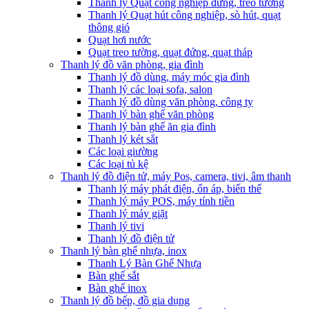
Thanh lý Quạt công nghiệp đứng, treo tường
Thanh lý Quạt hút công nghiệp, sò hút, quạt
thông gió
Quạt hơi nước
Quạt treo tường, quạt đứng, quạt tháp
Thanh lý đồ văn phòng, gia đình
Thanh lý đồ dùng, máy móc gia đình
Thanh lý các loại sofa, salon
Thanh lý đồ dùng văn phòng, công ty
Thanh lý bàn ghế văn phòng
Thanh lý bàn ghế ăn gia đình
Thanh lý két sắt
Các loại giường
Các loại tủ kệ
Thanh lý đồ điện tử, máy Pos, camera, tivi, âm thanh
Thanh lý máy phát điện, ổn áp, biến thế
Thanh lý máy POS, máy tính tiền
Thanh lý máy giặt
Thanh lý tivi
Thanh lý đồ điện tử
Thanh lý bàn ghế nhựa, inox
Thanh Lý Bàn Ghế Nhựa
Bàn ghế sắt
Bàn ghế inox
Thanh lý đồ bếp, đồ gia dụng