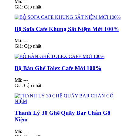
Mã: ---
Giá:
Cập nhật
Bộ Sofa Cafe Khung Sắt Niệm Mới 100%
Mã: ---
Giá:
Cập nhật
Bộ Bàn Ghế Tolex Cafe Mới 100%
Mã: ---
Giá:
Cập nhật
Thanh Lý 30 Ghế Quầy Bar Chân Gổ
Niệm
Mã: ---