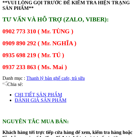
**VUI LÒNG GỌI TRƯỚC ĐỂ KIỂM TRA HIỆN TRẠNG
SẢN PHẨM**
TƯ VẤN VÀ HỖ TRỢ (ZALO, VIBER):
0902 773 310 ( Mr. TÙNG )
0909 890 292 ( Mr. NGHĨA )
0935 698 219 ( Mr. TÚ )
0937 233 863 ( Ms. Mai )
Danh mục :
Thanh lý bàn ghế cafe, trà sữa
Chia sẻ:
CHI TIẾT SẢN PHẨM
ĐÁNH GIÁ SẢN PHẨM
NGUYÊN TẮC MUA BÁN:
Khách hàng tới trực tiếp cửa hàng để xem, kiểm tra hàng hoặc