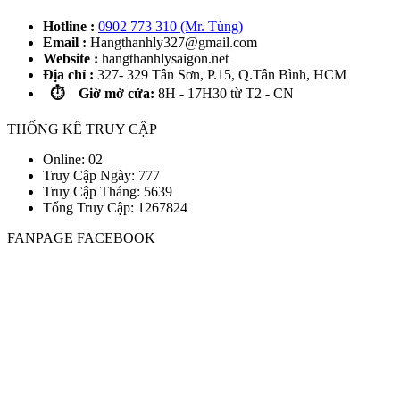
Hotline :
0902 773 310 (Mr. Tùng)
Email :
Hangthanhly327@gmail.com
Website :
hangthanhlysaigon.net
Địa chỉ :
327- 329 Tân Sơn, P.15, Q.Tân Bình, HCM
⏱️ Giờ mở cửa:
8H - 17H30 từ T2 - CN
THỐNG KÊ TRUY CẬP
Online: 02
Truy Cập Ngày: 777
Truy Cập Tháng: 5639
Tổng Truy Cập:
1
2
6
7
8
2
4
FANPAGE FACEBOOK