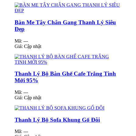
Bàn Me Tây Chân Gang Thanh Lý Siêu
Đẹp
Mã: ---
Giá:
Cập nhật
Thanh Lý Bộ Bàn Ghế Cafe Trắng Tinh
Mới 95%
Mã: ---
Giá:
Cập nhật
Thanh Lý Bộ Sofa Khung Gổ Đôi
Mã: ---