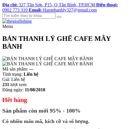
Địa chỉ:
327 Tân Sơn, P15, Q.Tân Bình, TP.HCM
Điện thoại:
0902 773 310
Email:
Hangthanhly327@gmail.com
Menu
BÁN THANH LÝ GHẾ CAFE MÂY
BÀNH
Mã sản phẩm:
---
Tình trạng:
Liên hệ
Giá:
Liên hệ
231
lượt xem
Đăng ngày:
11/08/2018
Hết hàng
Sản phẩm còn mới 95% - 100%
Có nhiều mẩu mã, kích cỡ và số lượng.