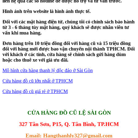
liên hệ qua các số hotline để được hổ trợ và tư vấn trước.
Hình ảnh trên website là hình ảnh thực tế.
Đối với các mặt hàng điện tử, chúng tôi có chính sách bảo hành
từ 3 - 6 tháng tùy mặt hàng, quý khách sẽ được nhân viên tư
vấn khi mua hàng.
Đơn hàng trên 10 triệu đồng đối với hàng cũ và 15 triệu đồng
đối với hàng mới được bao vận chuyển nội thành TPHCM. Đối
với khách ở các tỉnh, cửa hàng sẽ chính sách gửi hàng dùm
hoặc cho thuê xe với giá ưu đãi.
Mô hình cửa hàng thanh lý độc đáo ở Sài Gòn
Cửa hàng đồ cũ lớn nhất ở TPHCM
Cửa hàng đồ cũ giá rẻ ở TPHCM
CỬA HÀNG ĐỒ CŨ LỆ SÀI GÒN
327 Tân Sơn, P15, Q. Tân Bình, TP.HCM
Email: Hangthanhly327@gmail.com