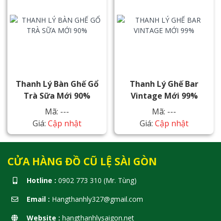
Thanh Lý Bàn Ghế Gổ
Thanh Lý Ghế Bar
Trà Sữa Mới 90%
Vintage Mới 99%
Mã: ---
Mã: ---
Giá:
Cập nhật
Giá:
Cập nhật
CỬA HÀNG ĐỒ CŨ LỆ SÀI GÒN
Hotline :
0902 773 310 (Mr. Tùng)
Email :
Hangthanhly327@gmail.com
Website :
hangthanhlysaigon.net