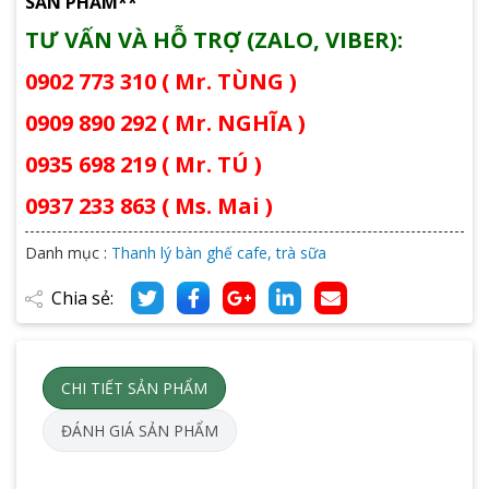
SẢN PHẨM**
TƯ VẤN VÀ HỖ TRỢ (ZALO, VIBER):
0902 773 310 ( Mr. TÙNG )
0909 890 292 ( Mr. NGHĨA )
0935 698 219 ( Mr. TÚ )
0937 233 863 ( Ms. Mai )
Danh mục :
Thanh lý bàn ghế cafe, trà sữa
Chia sẻ:
CHI TIẾT SẢN PHẨM
ĐÁNH GIÁ SẢN PHẨM