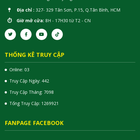
Địa chỉ :
327- 329 Tân Sơn, P.15, Q.Tân Bình, HCM
⏱️ Giờ mở cửa:
8H - 17H30 từ T2 - CN
THỐNG KÊ TRUY CẬP
Online: 03
Truy Cập Ngày: 442
Truy Cập Tháng: 7098
Tổng Truy Cập:
1
2
6
9
9
2
1
FANPAGE FACEBOOK