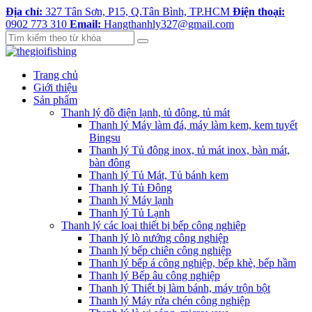
Địa chỉ:
327 Tân Sơn, P15, Q.Tân Bình, TP.HCM
Điện thoại:
0902 773 310
Email:
Hangthanhly327@gmail.com
Trang chủ
Giới thiệu
Sản phẩm
Thanh lý đồ điện lạnh, tủ đông, tủ mát
Thanh lý Máy làm đá, máy làm kem, kem tuyết
Bingsu
Thanh lý Tủ đông inox, tủ mát inox, bàn mát,
bàn đông
Thanh lý Tủ Mát, Tủ bánh kem
Thanh lý Tủ Đông
Thanh lý Máy lạnh
Thanh lý Tủ Lạnh
Thanh lý các loại thiết bị bếp công nghiệp
Thanh lý lò nướng công nghiệp
Thanh lý bếp chiên công nghiệp
Thanh lý bếp á công nghiệp, bếp khè, bếp hầm
Thanh lý Bếp âu công nghiệp
Thanh lý Thiết bị làm bánh, máy trộn bột
Thanh lý Máy rửa chén công nghiệp