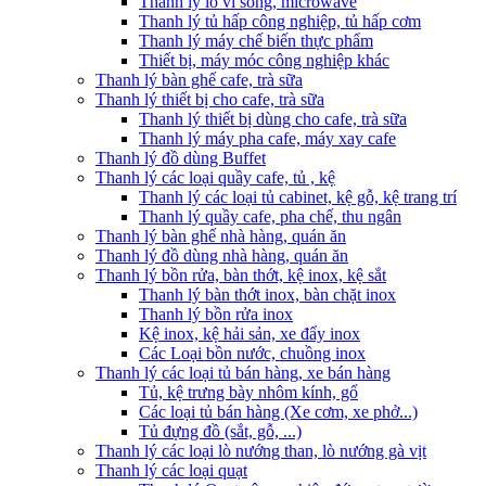
Thanh lý lò vi sóng, microwave
Thanh lý tủ hấp công nghiệp, tủ hấp cơm
Thanh lý máy chế biến thực phẩm
Thiết bị, máy móc công nghiệp khác
Thanh lý bàn ghế cafe, trà sữa
Thanh lý thiết bị cho cafe, trà sữa
Thanh lý thiết bị dùng cho cafe, trà sữa
Thanh lý máy pha cafe, máy xay cafe
Thanh lý đồ dùng Buffet
Thanh lý các loại quầy cafe, tủ , kệ
Thanh lý các loại tủ cabinet, kệ gỗ, kệ trang trí
Thanh lý quầy cafe, pha chế, thu ngân
Thanh lý bàn ghế nhà hàng, quán ăn
Thanh lý đồ dùng nhà hàng, quán ăn
Thanh lý bồn rửa, bàn thớt, kệ inox, kệ sắt
Thanh lý bàn thớt inox, bàn chặt inox
Thanh lý bồn rửa inox
Kệ inox, kệ hải sản, xe đẩy inox
Các Loại bồn nước, chuồng inox
Thanh lý các loại tủ bán hàng, xe bán hàng
Tủ, kệ trưng bày nhôm kính, gổ
Các loại tủ bán hàng (Xe cơm, xe phở...)
Tủ đựng đồ (sắt, gỗ, ...)
Thanh lý các loại lò nướng than, lò nướng gà vịt
Thanh lý các loại quạt