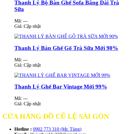
Thanh Lý Bộ Bàn Ghế Sofa Băng Dài Trà
Sữa
Mã: ---
Giá:
Cập nhật
Thanh Lý Bàn Ghế Gổ Trà Sữa Mới 90%
Mã: ---
Giá:
Cập nhật
Thanh Lý Ghế Bar Vintage Mới 99%
Mã: ---
Giá:
Cập nhật
CỬA HÀNG ĐỒ CŨ LỆ SÀI GÒN
Hotline :
0902 773 310 (Mr. Tùng)