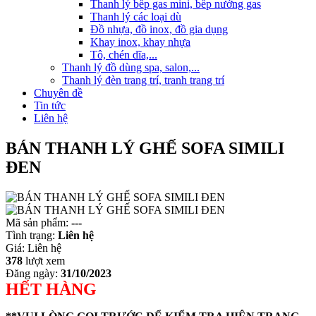
Thanh lý bếp gas mini, bếp nướng gas
Thanh lý các loại dù
Đồ nhựa, đồ inox, đồ gia dụng
Khay inox, khay nhựa
Tô, chén dĩa,...
Thanh lý đồ dùng spa, salon,...
Thanh lý đèn trang trí, tranh trang trí
Chuyên đề
Tin tức
Liên hệ
BÁN THANH LÝ GHẾ SOFA SIMILI
ĐEN
Mã sản phẩm:
---
Tình trạng:
Liên hệ
Giá:
Liên hệ
378
lượt xem
Đăng ngày:
31/10/2023
HẾT HÀNG