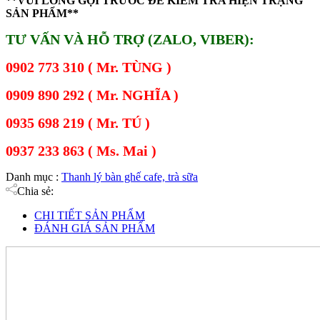
**VUI LÒNG GỌI TRƯỚC ĐỂ KIỂM TRA HIỆN TRẠNG
SẢN PHẨM**
TƯ VẤN VÀ HỖ TRỢ (ZALO, VIBER):
0902 773 310 ( Mr. TÙNG )
0909 890 292 ( Mr. NGHĨA )
0935 698 219 ( Mr. TÚ )
0937 233 863 ( Ms. Mai )
Danh mục :
Thanh lý bàn ghế cafe, trà sữa
Chia sẻ:
CHI TIẾT SẢN PHẨM
ĐÁNH GIÁ SẢN PHẨM