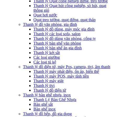
Thanh lý Quạt công nghiệp đứng, treo tường
Thanh lý Quạt hút công nghiệp, sò hút, quạt
thông gió
Quạt hơi nước
Quạt treo tường, quạt đứng, quạt tháp
Thanh lý đồ văn phòng, gia đình
Thanh lý đồ dùng, máy móc gia đình
Thanh lý các loại sofa, salon
Thanh lý đồ dùng văn phòng, công ty
Thanh lý bàn ghế văn phòng
Thanh lý bàn ghế ăn gia đình
Thanh lý két sắt
Các loại giường
Các loại tủ kệ
Thanh lý đồ điện tử, máy Pos, camera, tivi, âm thanh
Thanh lý máy phát điện, ổn áp, biến thế
Thanh lý máy POS, máy tính tiền
Thanh lý máy giặt
Thanh lý tivi
Thanh lý đồ điện tử
Thanh lý bàn ghế nhựa, inox
Thanh Lý Bàn Ghế Nhựa
Bàn ghế sắt
Bàn ghế inox
Thanh lý đồ bếp, đồ gia dụng