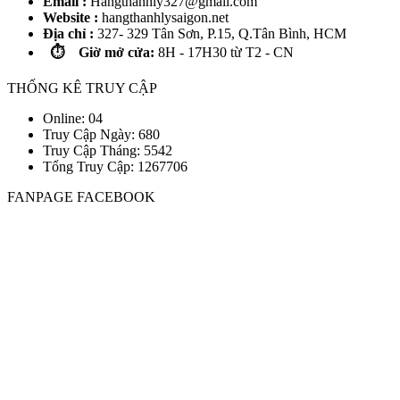
Email :
Hangthanhly327@gmail.com
Website :
hangthanhlysaigon.net
Địa chỉ :
327- 329 Tân Sơn, P.15, Q.Tân Bình, HCM
⏱️ Giờ mở cửa:
8H - 17H30 từ T2 - CN
THỐNG KÊ TRUY CẬP
Online: 04
Truy Cập Ngày: 680
Truy Cập Tháng: 5542
Tổng Truy Cập:
1
2
6
7
7
0
6
FANPAGE FACEBOOK