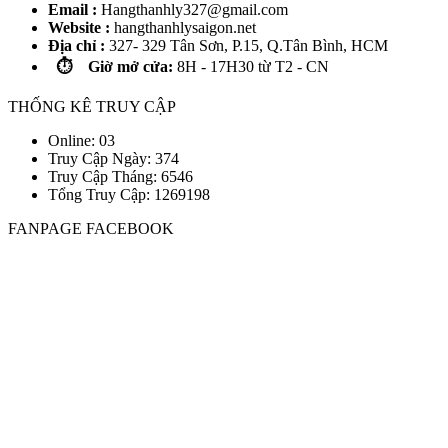
Email :
Hangthanhly327@gmail.com
Website :
hangthanhlysaigon.net
Địa chỉ :
327- 329 Tân Sơn, P.15, Q.Tân Bình, HCM
⏱️ Giờ mở cửa:
8H - 17H30 từ T2 - CN
THỐNG KÊ TRUY CẬP
Online: 03
Truy Cập Ngày: 374
Truy Cập Tháng: 6546
Tổng Truy Cập:
1
2
6
9
1
9
8
FANPAGE FACEBOOK