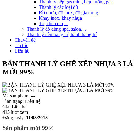
Thanh lý bếp gas mini, bếp nướng gas
Thanh lý các loại dù
Đồ nhựa, đồ inox, đồ gia dụng
Khay inox, khay nhựa
Tô, chén dĩa,...
Thanh lý đồ dùng spa, salon,...
Thanh lý đèn trang trí, tranh trang trí
Chuyên đề
Tin tức
Liên hệ
BÁN THANH LÝ GHẾ XẾP NHỰA 3 LÁ
MỚI 99%
Mã sản phẩm:
---
Tình trạng:
Liên hệ
Giá:
Liên hệ
415
lượt xem
Đăng ngày:
11/08/2018
Sản phẩm mới 99%