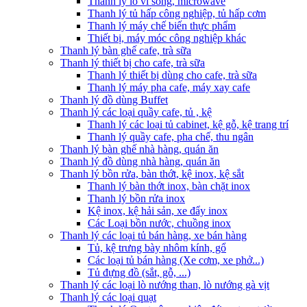
Thanh lý lò vi sóng, microwave
Thanh lý tủ hấp công nghiệp, tủ hấp cơm
Thanh lý máy chế biến thực phẩm
Thiết bị, máy móc công nghiệp khác
Thanh lý bàn ghế cafe, trà sữa
Thanh lý thiết bị cho cafe, trà sữa
Thanh lý thiết bị dùng cho cafe, trà sữa
Thanh lý máy pha cafe, máy xay cafe
Thanh lý đồ dùng Buffet
Thanh lý các loại quầy cafe, tủ , kệ
Thanh lý các loại tủ cabinet, kệ gỗ, kệ trang trí
Thanh lý quầy cafe, pha chế, thu ngân
Thanh lý bàn ghế nhà hàng, quán ăn
Thanh lý đồ dùng nhà hàng, quán ăn
Thanh lý bồn rửa, bàn thớt, kệ inox, kệ sắt
Thanh lý bàn thớt inox, bàn chặt inox
Thanh lý bồn rửa inox
Kệ inox, kệ hải sản, xe đẩy inox
Các Loại bồn nước, chuồng inox
Thanh lý các loại tủ bán hàng, xe bán hàng
Tủ, kệ trưng bày nhôm kính, gổ
Các loại tủ bán hàng (Xe cơm, xe phở...)
Tủ đựng đồ (sắt, gỗ, ...)
Thanh lý các loại lò nướng than, lò nướng gà vịt
Thanh lý các loại quạt