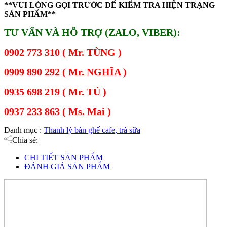
**VUI LÒNG GỌI TRƯỚC ĐỂ KIỂM TRA HIỆN TRẠNG
SẢN PHẨM**
TƯ VẤN VÀ HỖ TRỢ (ZALO, VIBER):
0902 773 310 ( Mr. TÙNG )
0909 890 292 ( Mr. NGHĨA )
0935 698 219 ( Mr. TÚ )
0937 233 863 ( Ms. Mai )
Danh mục :
Thanh lý bàn ghế cafe, trà sữa
Chia sẻ:
CHI TIẾT SẢN PHẨM
ĐÁNH GIÁ SẢN PHẨM