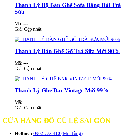
Thanh Lý Bộ Bàn Ghế Sofa Băng Dài Trà
Sữa
Mã: ---
Giá:
Cập nhật
Thanh Lý Bàn Ghế Gổ Trà Sữa Mới 90%
Mã: ---
Giá:
Cập nhật
Thanh Lý Ghế Bar Vintage Mới 99%
Mã: ---
Giá:
Cập nhật
CỬA HÀNG ĐỒ CŨ LỆ SÀI GÒN
Hotline :
0902 773 310 (Mr. Tùng)