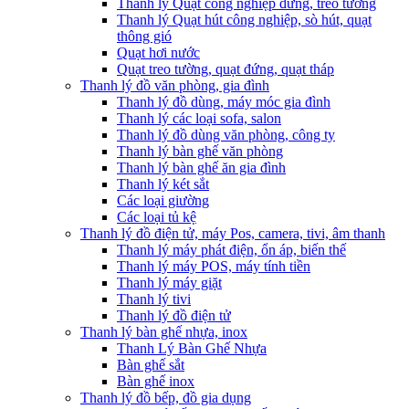
Thanh lý Quạt công nghiệp đứng, treo tường
Thanh lý Quạt hút công nghiệp, sò hút, quạt
thông gió
Quạt hơi nước
Quạt treo tường, quạt đứng, quạt tháp
Thanh lý đồ văn phòng, gia đình
Thanh lý đồ dùng, máy móc gia đình
Thanh lý các loại sofa, salon
Thanh lý đồ dùng văn phòng, công ty
Thanh lý bàn ghế văn phòng
Thanh lý bàn ghế ăn gia đình
Thanh lý két sắt
Các loại giường
Các loại tủ kệ
Thanh lý đồ điện tử, máy Pos, camera, tivi, âm thanh
Thanh lý máy phát điện, ổn áp, biến thế
Thanh lý máy POS, máy tính tiền
Thanh lý máy giặt
Thanh lý tivi
Thanh lý đồ điện tử
Thanh lý bàn ghế nhựa, inox
Thanh Lý Bàn Ghế Nhựa
Bàn ghế sắt
Bàn ghế inox
Thanh lý đồ bếp, đồ gia dụng