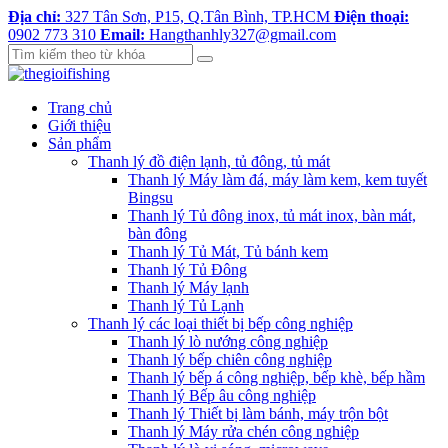
Địa chỉ:
327 Tân Sơn, P15, Q.Tân Bình, TP.HCM
Điện thoại:
0902 773 310
Email:
Hangthanhly327@gmail.com
Trang chủ
Giới thiệu
Sản phẩm
Thanh lý đồ điện lạnh, tủ đông, tủ mát
Thanh lý Máy làm đá, máy làm kem, kem tuyết
Bingsu
Thanh lý Tủ đông inox, tủ mát inox, bàn mát,
bàn đông
Thanh lý Tủ Mát, Tủ bánh kem
Thanh lý Tủ Đông
Thanh lý Máy lạnh
Thanh lý Tủ Lạnh
Thanh lý các loại thiết bị bếp công nghiệp
Thanh lý lò nướng công nghiệp
Thanh lý bếp chiên công nghiệp
Thanh lý bếp á công nghiệp, bếp khè, bếp hầm
Thanh lý Bếp âu công nghiệp
Thanh lý Thiết bị làm bánh, máy trộn bột
Thanh lý Máy rửa chén công nghiệp