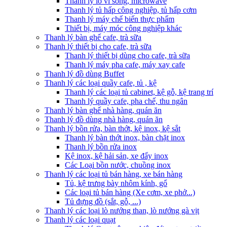
Thanh lý lò vi sóng, microwave
Thanh lý tủ hấp công nghiệp, tủ hấp cơm
Thanh lý máy chế biến thực phẩm
Thiết bị, máy móc công nghiệp khác
Thanh lý bàn ghế cafe, trà sữa
Thanh lý thiết bị cho cafe, trà sữa
Thanh lý thiết bị dùng cho cafe, trà sữa
Thanh lý máy pha cafe, máy xay cafe
Thanh lý đồ dùng Buffet
Thanh lý các loại quầy cafe, tủ , kệ
Thanh lý các loại tủ cabinet, kệ gỗ, kệ trang trí
Thanh lý quầy cafe, pha chế, thu ngân
Thanh lý bàn ghế nhà hàng, quán ăn
Thanh lý đồ dùng nhà hàng, quán ăn
Thanh lý bồn rửa, bàn thớt, kệ inox, kệ sắt
Thanh lý bàn thớt inox, bàn chặt inox
Thanh lý bồn rửa inox
Kệ inox, kệ hải sản, xe đẩy inox
Các Loại bồn nước, chuồng inox
Thanh lý các loại tủ bán hàng, xe bán hàng
Tủ, kệ trưng bày nhôm kính, gổ
Các loại tủ bán hàng (Xe cơm, xe phở...)
Tủ đựng đồ (sắt, gỗ, ...)
Thanh lý các loại lò nướng than, lò nướng gà vịt
Thanh lý các loại quạt