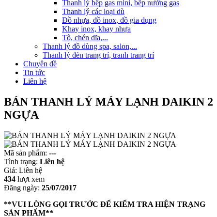
Thanh lý bếp gas mini, bếp nướng gas
Thanh lý các loại dù
Đồ nhựa, đồ inox, đồ gia dụng
Khay inox, khay nhựa
Tô, chén dĩa,...
Thanh lý đồ dùng spa, salon,...
Thanh lý đèn trang trí, tranh trang trí
Chuyên đề
Tin tức
Liên hệ
BÁN THANH LÝ MÁY LẠNH DAIKIN 2
NGỰA
Mã sản phẩm:
---
Tình trạng:
Liên hệ
Giá:
Liên hệ
434
lượt xem
Đăng ngày:
25/07/2017
**VUI LÒNG GỌI TRƯỚC ĐỂ KIỂM TRA HIỆN TRẠNG
SẢN PHẨM**