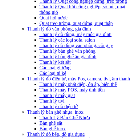
Thanh lý Quạt công nghiệp đứng, treo tường
Thanh lý Quạt hút công nghiệp, sò hút, quạt
thông gió
Quạt hơi nước
Quạt treo tường, quạt đứng, quạt tháp
Thanh lý đồ văn phòng, gia đình
Thanh lý đồ dùng, máy móc gia đình
Thanh lý các loại sofa, salon
Thanh lý đồ dùng văn phòng, công ty
Thanh lý bàn ghế văn phòng
Thanh lý bàn ghế ăn gia đình
Thanh lý két sắt
Các loại giường
Các loại tủ kệ
Thanh lý đồ điện tử, máy Pos, camera, tivi, âm thanh
Thanh lý máy phát điện, ổn áp, biến thế
Thanh lý máy POS, máy tính tiền
Thanh lý máy giặt
Thanh lý tivi
Thanh lý đồ điện tử
Thanh lý bàn ghế nhựa, inox
Thanh Lý Bàn Ghế Nhựa
Bàn ghế sắt
Bàn ghế inox
Thanh lý đồ bếp, đồ gia dụng