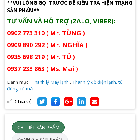
**VUI LÒNG GỌI TRƯỚC ĐỂ KIỂM TRA HIỆN TRẠNG
SẢN PHẨM**
TƯ VẤN VÀ HỖ TRỢ (ZALO, VIBER):
0902 773 310 ( Mr. TÙNG )
0909 890 292 ( Mr. NGHĨA )
0935 698 219 ( Mr. TÚ )
0937 233 863 ( Ms. Mai )
Danh mục :
Thanh lý Máy lạnh
,
Thanh lý đồ điện lạnh, tủ
đông, tủ mát
Chia sẻ:
CHI TIẾT SẢN PHẨM
ĐÁNH GIÁ SẢN PHẨM