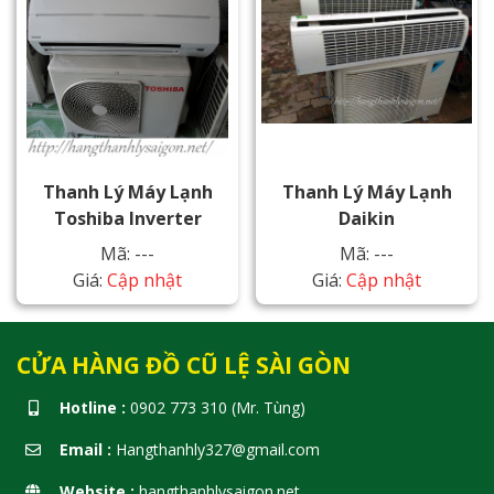
Thanh Lý Máy Lạnh
Thanh Lý Máy Lạnh
Toshiba Inverter
Daikin
Mã: ---
Mã: ---
Giá:
Cập nhật
Giá:
Cập nhật
CỬA HÀNG ĐỒ CŨ LỆ SÀI GÒN
Hotline :
0902 773 310 (Mr. Tùng)
Email :
Hangthanhly327@gmail.com
Website :
hangthanhlysaigon.net