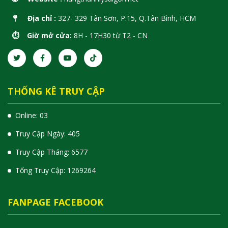
Địa chỉ :
327- 329 Tân Sơn, P.15, Q.Tân Bình, HCM
⏱️ Giờ mở cửa:
8H - 17H30 từ T2 - CN
THỐNG KÊ TRUY CẬP
Online: 03
Truy Cập Ngày: 405
Truy Cập Tháng: 6577
Tổng Truy Cập:
1
2
6
9
2
6
4
FANPAGE FACEBOOK