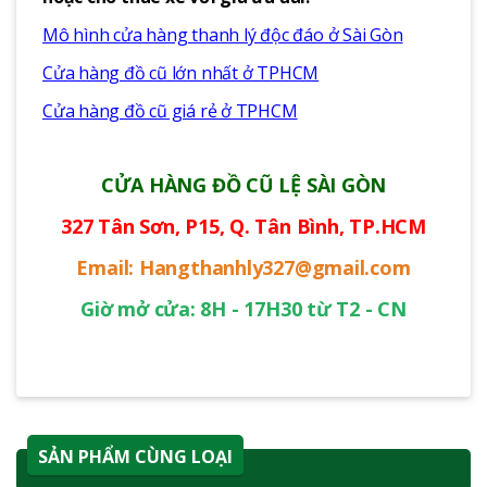
Mô hình cửa hàng thanh lý độc đáo ở Sài Gòn
Cửa hàng đồ cũ lớn nhất ở TPHCM
Cửa hàng đồ cũ giá rẻ ở TPHCM
CỬA HÀNG ĐỒ CŨ LỆ SÀI GÒN
327 Tân Sơn, P15, Q. Tân Bình, TP.HCM
Email: Hangthanhly327@gmail.com
Giờ mở cửa: 8H - 17H30 từ T2 - CN
SẢN PHẨM CÙNG LOẠI