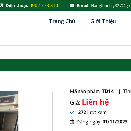
Điện thoại:
0902 773 310
Email:
Hangthanhly327@gm
Trang Chủ
Giới Thiệu
Mã sản phẩm:
TD14
Tìn
Liên hệ
Giá:
272
lượt xem
Đăng ngày:
01/11/2023