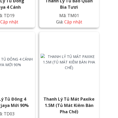
 Lý Tủ Đông
Thanh Lý Tủ Bảo Quản
aya 4 Cánh
Bia Tươi
ã: TD19
Mã: TM01
:
Cập nhật
Giá:
Cập nhật
Lý Tủ Đông 4
Thanh Lý Tủ Mát Paxike
rjaya Mới 90%
1.5M (Tủ Mát Kiêm Bàn
Pha Chế)
ã: TD03