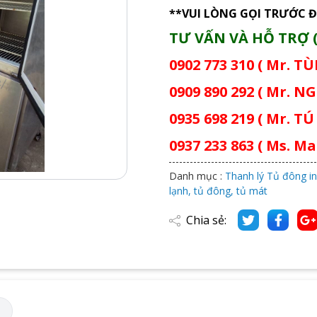
**VUI LÒNG GỌI TRƯỚC Đ
TƯ VẤN VÀ HỖ TRỢ (
0902 773 310 ( Mr. T
0909 890 292 ( Mr. NG
0935 698 219 ( Mr. TÚ 
0937 233 863 ( Ms. Mai
Danh mục :
Thanh lý Tủ đông in
lạnh, tủ đông, tủ mát
Chia sẻ:
M