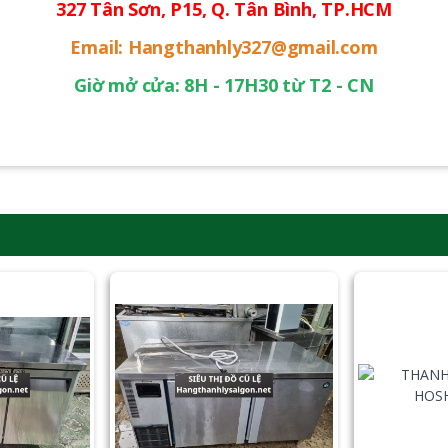
327 Tân Sơn, P15, Q. Tân Bình, TP.HCM
Email: Hangthanhly327@gmail.com
Giờ mở cửa: 8H - 17H30 từ T2 - CN