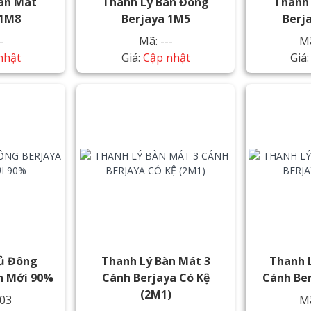
àn Mát
Thanh Lý Bàn Đông
Thanh
 1M8
Berjaya 1M5
Berj
-
Mã: ---
M
nhật
Giá:
Cập nhật
Giá
ủ Đông
Thanh Lý Bàn Mát 3
Thanh 
h Mới 90%
Cánh Berjaya Có Kệ
Cánh Be
(2M1)
03
M