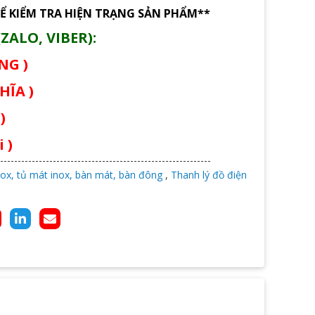
Ể KIỂM TRA HIỆN TRẠNG SẢN PHẨM**
ZALO, VIBER):
ÙNG )
HĨA )
)
 )
ox, tủ mát inox, bàn mát, bàn đông
,
Thanh lý đồ điện