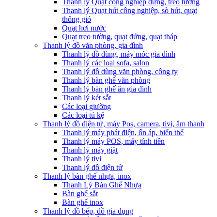
Thanh lý Quạt công nghiệp đứng, treo tường
Thanh lý Quạt hút công nghiệp, sò hút, quạt
thông gió
Quạt hơi nước
Quạt treo tường, quạt đứng, quạt tháp
Thanh lý đồ văn phòng, gia đình
Thanh lý đồ dùng, máy móc gia đình
Thanh lý các loại sofa, salon
Thanh lý đồ dùng văn phòng, công ty
Thanh lý bàn ghế văn phòng
Thanh lý bàn ghế ăn gia đình
Thanh lý két sắt
Các loại giường
Các loại tủ kệ
Thanh lý đồ điện tử, máy Pos, camera, tivi, âm thanh
Thanh lý máy phát điện, ổn áp, biến thế
Thanh lý máy POS, máy tính tiền
Thanh lý máy giặt
Thanh lý tivi
Thanh lý đồ điện tử
Thanh lý bàn ghế nhựa, inox
Thanh Lý Bàn Ghế Nhựa
Bàn ghế sắt
Bàn ghế inox
Thanh lý đồ bếp, đồ gia dụng