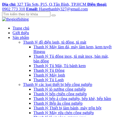
Địa chỉ:
327 Tân Sơn, P15, Q.Tân Bình, TP.HCM
Điện thoại:
0902 773 310
Email:
Hangthanhly327@gmail.com
Trang chủ
Giới thiệu
Sản phẩm
Thanh lý đồ điện lạnh, tủ đông, tủ mát
Thanh lý Máy làm đá, máy làm kem, kem tuyết
Bingsu
Thanh lý Tủ đông inox, tủ mát inox, bàn mát,
bàn đông
Thanh lý Tủ Mát, Tủ bánh kem
Thanh lý Tủ Đông
Thanh lý Máy lạnh
Thanh lý Tủ Lạnh
Thanh lý các loại thiết bị bếp công nghiệp
Thanh lý lò nướng công nghiệp
Thanh lý bếp chiên công nghiệp
Thanh lý bếp á công nghiệp, bếp khè, bếp hầm
Thanh lý Bếp âu công nghiệp
Thanh lý Thiết bị làm bánh, máy trộn bột
Thanh lý Máy rửa chén công nghiệp