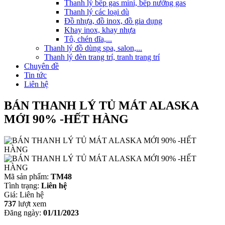
Thanh lý bếp gas mini, bếp nướng gas
Thanh lý các loại dù
Đồ nhựa, đồ inox, đồ gia dụng
Khay inox, khay nhựa
Tô, chén dĩa,...
Thanh lý đồ dùng spa, salon,...
Thanh lý đèn trang trí, tranh trang trí
Chuyên đề
Tin tức
Liên hệ
BÁN THANH LÝ TỦ MÁT ALASKA
MỚI 90% -HẾT HÀNG
Mã sản phẩm:
TM48
Tình trạng:
Liên hệ
Giá:
Liên hệ
737
lượt xem
Đăng ngày:
01/11/2023