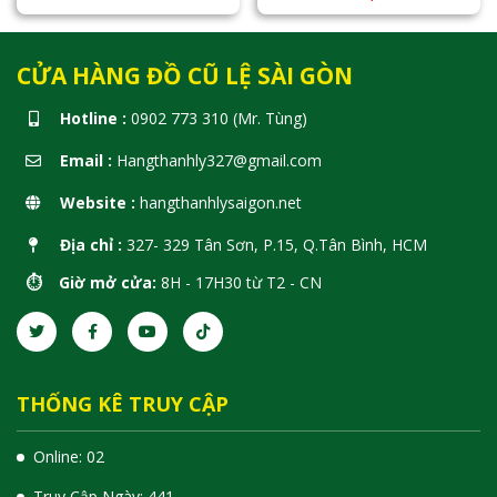
CỬA HÀNG ĐỒ CŨ LỆ SÀI GÒN
Hotline :
0902 773 310 (Mr. Tùng)
Email :
Hangthanhly327@gmail.com
Website :
hangthanhlysaigon.net
Địa chỉ :
327- 329 Tân Sơn, P.15, Q.Tân Bình, HCM
⏱️ Giờ mở cửa:
8H - 17H30 từ T2 - CN
THỐNG KÊ TRUY CẬP
Online: 02
Truy Cập Ngày: 441