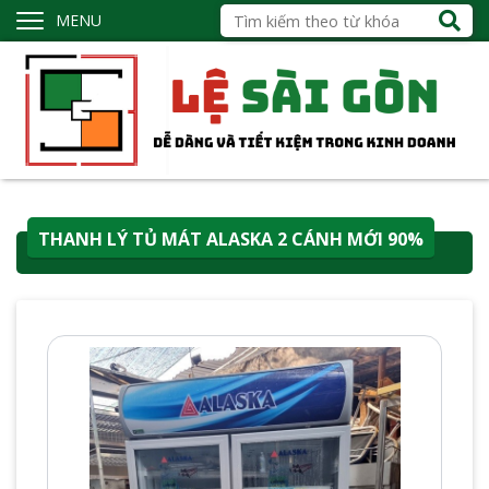
MENU
THANH LÝ TỦ MÁT ALASKA 2 CÁNH MỚI 90%