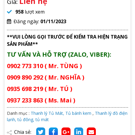
Liên hệ
Giá:
958
lượt xem
Đăng ngày:
01/11/2023
**VUI LÒNG GỌI TRƯỚC ĐỂ KIỂM TRA HIỆN TRẠNG
SẢN PHẨM**
TƯ VẤN VÀ HỖ TRỢ (ZALO, VIBER):
0902 773 310 ( Mr. TÙNG )
0909 890 292 ( Mr. NGHĨA )
0935 698 219 ( Mr. TÚ )
0937 233 863 ( Ms. Mai )
Danh mục :
Thanh lý Tủ Mát, Tủ bánh kem
,
Thanh lý đồ điện
lạnh, tủ đông, tủ mát
Chia sẻ: