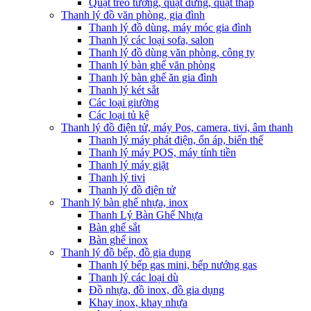
Quạt treo tường, quạt đứng, quạt tháp
Thanh lý đồ văn phòng, gia đình
Thanh lý đồ dùng, máy móc gia đình
Thanh lý các loại sofa, salon
Thanh lý đồ dùng văn phòng, công ty
Thanh lý bàn ghế văn phòng
Thanh lý bàn ghế ăn gia đình
Thanh lý két sắt
Các loại giường
Các loại tủ kệ
Thanh lý đồ điện tử, máy Pos, camera, tivi, âm thanh
Thanh lý máy phát điện, ổn áp, biến thế
Thanh lý máy POS, máy tính tiền
Thanh lý máy giặt
Thanh lý tivi
Thanh lý đồ điện tử
Thanh lý bàn ghế nhựa, inox
Thanh Lý Bàn Ghế Nhựa
Bàn ghế sắt
Bàn ghế inox
Thanh lý đồ bếp, đồ gia dụng
Thanh lý bếp gas mini, bếp nướng gas
Thanh lý các loại dù
Đồ nhựa, đồ inox, đồ gia dụng
Khay inox, khay nhựa