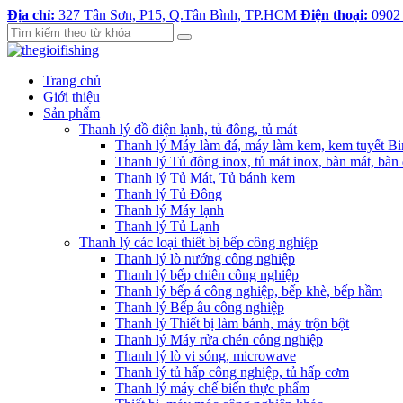
Địa chỉ:
327 Tân Sơn, P15, Q.Tân Bình, TP.HCM
Điện thoại:
0902
Trang chủ
Giới thiệu
Sản phẩm
Thanh lý đồ điện lạnh, tủ đông, tủ mát
Thanh lý Máy làm đá, máy làm kem, kem tuyết B
Thanh lý Tủ đông inox, tủ mát inox, bàn mát, bàn
Thanh lý Tủ Mát, Tủ bánh kem
Thanh lý Tủ Đông
Thanh lý Máy lạnh
Thanh lý Tủ Lạnh
Thanh lý các loại thiết bị bếp công nghiệp
Thanh lý lò nướng công nghiệp
Thanh lý bếp chiên công nghiệp
Thanh lý bếp á công nghiệp, bếp khè, bếp hầm
Thanh lý Bếp âu công nghiệp
Thanh lý Thiết bị làm bánh, máy trộn bột
Thanh lý Máy rửa chén công nghiệp
Thanh lý lò vi sóng, microwave
Thanh lý tủ hấp công nghiệp, tủ hấp cơm
Thanh lý máy chế biến thực phẩm