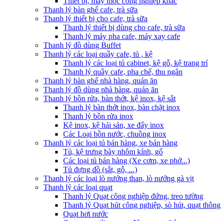
Thiết bị, máy móc công nghiệp khác
Thanh lý bàn ghế cafe, trà sữa
Thanh lý thiết bị cho cafe, trà sữa
Thanh lý thiết bị dùng cho cafe, trà sữa
Thanh lý máy pha cafe, máy xay cafe
Thanh lý đồ dùng Buffet
Thanh lý các loại quầy cafe, tủ , kệ
Thanh lý các loại tủ cabinet, kệ gỗ, kệ trang trí
Thanh lý quầy cafe, pha chế, thu ngân
Thanh lý bàn ghế nhà hàng, quán ăn
Thanh lý đồ dùng nhà hàng, quán ăn
Thanh lý bồn rửa, bàn thớt, kệ inox, kệ sắt
Thanh lý bàn thớt inox, bàn chặt inox
Thanh lý bồn rửa inox
Kệ inox, kệ hải sản, xe đẩy inox
Các Loại bồn nước, chuồng inox
Thanh lý các loại tủ bán hàng, xe bán hàng
Tủ, kệ trưng bày nhôm kính, gổ
Các loại tủ bán hàng (Xe cơm, xe phở...)
Tủ đựng đồ (sắt, gỗ, ...)
Thanh lý các loại lò nướng than, lò nướng gà vịt
Thanh lý các loại quạt
Thanh lý Quạt công nghiệp đứng, treo tường
Thanh lý Quạt hút công nghiệp, sò hút, quạt thông
Quạt hơi nước