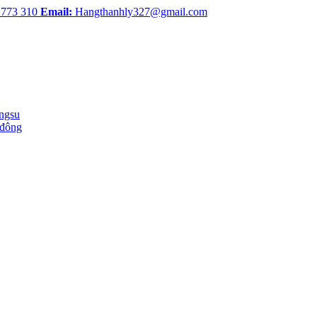
 773 310
Email:
Hangthanhly327@gmail.com
ingsu
 đông