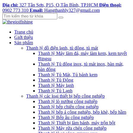
Địa chỉ:
327 Tân Sơn, P15, Q.Tân Bình, TP.HCM
Điện thoại:
0902 773 310
Email:
Hangthanhly327@gmail.com
Trang chủ
Giới thiệu
Sản phẩm
Thanh lý đồ điện lạnh, tủ đông, tủ mát
Thanh lý Máy làm đá, máy làm kem, kem tuyết
Bingsu
Thanh lý Tủ đông inox, tủ mát inox, bàn mát,
bàn đông
Thanh lý Tủ Mát, Tủ bánh kem
Thanh lý Tủ Đông
Thanh lý Máy lạnh
Thanh lý Tủ Lạnh
Thanh lý các loại thiết bị bếp công nghiệp
Thanh lý lò nướng công nghiệp
Thanh lý bếp chiên công nghiệp
Thanh lý bếp á công nghiệp, bếp khè, bếp hầm
Thanh lý Bếp âu công nghiệp
Thanh lý Thiết bị làm bánh, máy trộn bột
Thanh lý Máy rửa chén công nghiệp