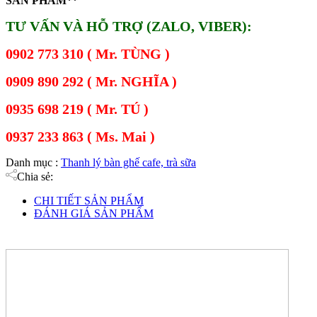
SẢN PHẨM**
TƯ VẤN VÀ HỖ TRỢ (ZALO, VIBER):
0902 773 310 ( Mr. TÙNG )
0909 890 292 ( Mr. NGHĨA )
0935 698 219 ( Mr. TÚ )
0937 233 863 ( Ms. Mai )
Danh mục :
Thanh lý bàn ghế cafe, trà sữa
Chia sẻ:
CHI TIẾT SẢN PHẨM
ĐÁNH GIÁ SẢN PHẨM