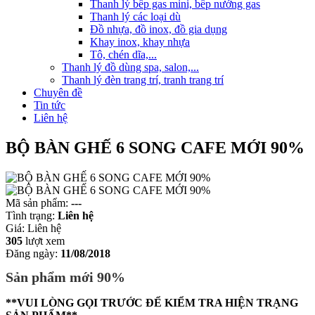
Thanh lý bếp gas mini, bếp nướng gas
Thanh lý các loại dù
Đồ nhựa, đồ inox, đồ gia dụng
Khay inox, khay nhựa
Tô, chén dĩa,...
Thanh lý đồ dùng spa, salon,...
Thanh lý đèn trang trí, tranh trang trí
Chuyên đề
Tin tức
Liên hệ
BỘ BÀN GHẾ 6 SONG CAFE MỚI 90%
Mã sản phẩm:
---
Tình trạng:
Liên hệ
Giá:
Liên hệ
305
lượt xem
Đăng ngày:
11/08/2018
Sản phẩm mới 90%
**VUI LÒNG GỌI TRƯỚC ĐỂ KIỂM TRA HIỆN TRẠNG