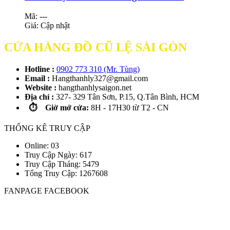
Mã: ---
Giá:
Cập nhật
CỬA HÀNG ĐỒ CŨ LỆ SÀI GÒN
Hotline :
0902 773 310 (Mr. Tùng)
Email :
Hangthanhly327@gmail.com
Website :
hangthanhlysaigon.net
Địa chỉ :
327- 329 Tân Sơn, P.15, Q.Tân Bình, HCM
⏱️ Giờ mở cửa:
8H - 17H30 từ T2 - CN
THỐNG KÊ TRUY CẬP
Online: 03
Truy Cập Ngày: 617
Truy Cập Tháng: 5479
Tổng Truy Cập:
1
2
6
7
6
0
8
FANPAGE FACEBOOK