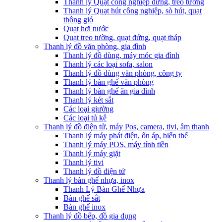
Thanh lý Quạt công nghiệp đứng, treo tường
Thanh lý Quạt hút công nghiệp, sò hút, quạt
thông gió
Quạt hơi nước
Quạt treo tường, quạt đứng, quạt tháp
Thanh lý đồ văn phòng, gia đình
Thanh lý đồ dùng, máy móc gia đình
Thanh lý các loại sofa, salon
Thanh lý đồ dùng văn phòng, công ty
Thanh lý bàn ghế văn phòng
Thanh lý bàn ghế ăn gia đình
Thanh lý két sắt
Các loại giường
Các loại tủ kệ
Thanh lý đồ điện tử, máy Pos, camera, tivi, âm thanh
Thanh lý máy phát điện, ổn áp, biến thế
Thanh lý máy POS, máy tính tiền
Thanh lý máy giặt
Thanh lý tivi
Thanh lý đồ điện tử
Thanh lý bàn ghế nhựa, inox
Thanh Lý Bàn Ghế Nhựa
Bàn ghế sắt
Bàn ghế inox
Thanh lý đồ bếp, đồ gia dụng