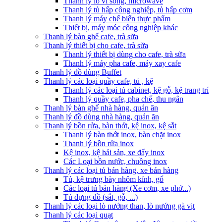
Thanh lý lò vi sóng, microwave
Thanh lý tủ hấp công nghiệp, tủ hấp cơm
Thanh lý máy chế biến thực phẩm
Thiết bị, máy móc công nghiệp khác
Thanh lý bàn ghế cafe, trà sữa
Thanh lý thiết bị cho cafe, trà sữa
Thanh lý thiết bị dùng cho cafe, trà sữa
Thanh lý máy pha cafe, máy xay cafe
Thanh lý đồ dùng Buffet
Thanh lý các loại quầy cafe, tủ , kệ
Thanh lý các loại tủ cabinet, kệ gỗ, kệ trang trí
Thanh lý quầy cafe, pha chế, thu ngân
Thanh lý bàn ghế nhà hàng, quán ăn
Thanh lý đồ dùng nhà hàng, quán ăn
Thanh lý bồn rửa, bàn thớt, kệ inox, kệ sắt
Thanh lý bàn thớt inox, bàn chặt inox
Thanh lý bồn rửa inox
Kệ inox, kệ hải sản, xe đẩy inox
Các Loại bồn nước, chuồng inox
Thanh lý các loại tủ bán hàng, xe bán hàng
Tủ, kệ trưng bày nhôm kính, gổ
Các loại tủ bán hàng (Xe cơm, xe phở...)
Tủ đựng đồ (sắt, gỗ, ...)
Thanh lý các loại lò nướng than, lò nướng gà vịt
Thanh lý các loại quạt