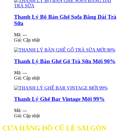
Thanh Lý Bộ Bàn Ghế Sofa Băng Dài Trà
Sữa
Mã: ---
Giá:
Cập nhật
Thanh Lý Bàn Ghế Gổ Trà Sữa Mới 90%
Mã: ---
Giá:
Cập nhật
Thanh Lý Ghế Bar Vintage Mới 99%
Mã: ---
Giá:
Cập nhật
CỬA HÀNG ĐỒ CŨ LỆ SÀI GÒN