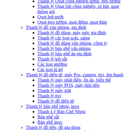
Thanh lý Quạt công nghiệp đứng, treo tường
Thanh lý Quạt hút công nghiệp, sò hút, quạt
thông gió
Quạt hơi nước
Quạt treo tường, quạt đứng, quạt tháp
Thanh lý đồ văn phòng, gia đình
Thanh lý đồ dùng, máy móc gia đình
Thanh lý các loại sofa, salon
Thanh lý đồ dùng văn phòng, công ty
Thanh lý bàn ghế văn phòng
Thanh lý bàn ghế ăn gia đình
Thanh lý két sắt
Các loại giường
Các loại tủ kệ
Thanh lý đồ điện tử, máy Pos, camera, tivi, âm thanh
Thanh lý máy phát điện, ổn áp, biến thế
Thanh lý máy POS, máy tính tiền
Thanh lý máy giặt
Thanh lý tivi
Thanh lý đồ điện tử
Thanh lý bàn ghế nhựa, inox
Thanh Lý Bàn Ghế Nhựa
Bàn ghế sắt
Bàn ghế inox
Thanh lý đồ bếp, đồ gia dụng