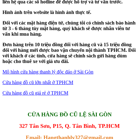
liên hệ qua các số hotline để được hổ trợ và tư vấn trước.
Hình ảnh trên website là hình ảnh thực tế.
Đối với các mặt hàng điện tử, chúng tôi có chính sách bảo hành
từ 3 - 6 tháng tùy mặt hàng, quý khách sẽ được nhân viên tư
vấn khi mua hàng.
Đơn hàng trên 10 triệu đồng đối với hàng cũ và 15 triệu đồng
đối với hàng mới được bao vận chuyển nội thành TPHCM. Đối
với khách ở các tỉnh, cửa hàng sẽ chính sách gửi hàng dùm
hoặc cho thuê xe với giá ưu đãi.
Mô hình cửa hàng thanh lý độc đáo ở Sài Gòn
Cửa hàng đồ cũ lớn nhất ở TPHCM
Cửa hàng đồ cũ giá rẻ ở TPHCM
CỬA HÀNG ĐỒ CŨ LỆ SÀI GÒN
327 Tân Sơn, P15, Q. Tân Bình, TP.HCM
Email: Hangthanhly327@gmail.com