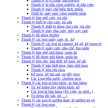
Thanh lý lò vi sóng, microwave
Thanh lý tủ hấp công nghiệp, tủ hấp cơm
Thanh lý máy chế biến thực phẩm
Thiết bị, máy móc công nghiệp khác
Thanh lý bàn ghế cafe, trà sữa
Thanh lý thiết bị cho cafe, trà sữa
Thanh lý thiết bị dùng cho cafe, trà sữa
Thanh lý máy pha cafe, máy xay cafe
Thanh lý đồ dùng Buffet
Thanh lý các loại quầy cafe, tủ , kệ
Thanh lý các loại tủ cabinet, kệ gỗ, kệ trang trí
Thanh lý quầy cafe, pha chế, thu ngân
Thanh lý bàn ghế nhà hàng, quán ăn
Thanh lý đồ dùng nhà hàng, quán ăn
Thanh lý bồn rửa, bàn thớt, kệ inox, kệ sắt
Thanh lý bàn thớt inox, bàn chặt inox
Thanh lý bồn rửa inox
Kệ inox, kệ hải sản, xe đẩy inox
Các Loại bồn nước, chuồng inox
Thanh lý các loại tủ bán hàng, xe bán hàng
Tủ, kệ trưng bày nhôm kính, gổ
Các loại tủ bán hàng (Xe cơm, xe phở...)
Tủ đựng đồ (sắt, gỗ, ...)
Thanh lý các loại lò nướng than, lò nướng gà vịt
Thanh lý các loại quạt