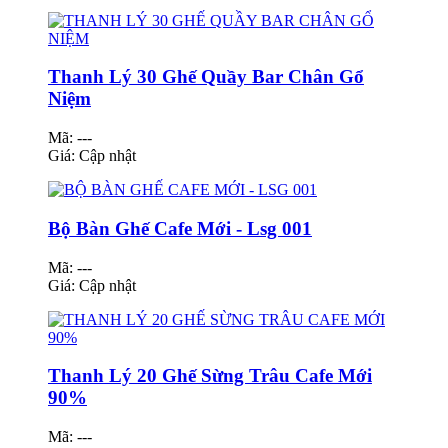
Thanh Lý 30 Ghế Quầy Bar Chân Gổ
Niệm
Mã: ---
Giá:
Cập nhật
Bộ Bàn Ghế Cafe Mới - Lsg 001
Mã: ---
Giá:
Cập nhật
Thanh Lý 20 Ghế Sừng Trâu Cafe Mới
90%
Mã: ---