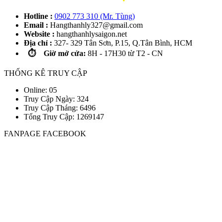
Hotline :
0902 773 310 (Mr. Tùng)
Email :
Hangthanhly327@gmail.com
Website :
hangthanhlysaigon.net
Địa chỉ :
327- 329 Tân Sơn, P.15, Q.Tân Bình, HCM
⏱️ Giờ mở cửa:
8H - 17H30 từ T2 - CN
THỐNG KÊ TRUY CẬP
Online: 05
Truy Cập Ngày: 324
Truy Cập Tháng: 6496
Tổng Truy Cập:
1
2
6
9
1
4
7
FANPAGE FACEBOOK