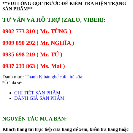
**VUI LÒNG GỌI TRƯỚC ĐỂ KIỂM TRA HIỆN TRẠNG
SẢN PHẨM**
TƯ VẤN VÀ HỖ TRỢ (ZALO, VIBER):
0902 773 310 ( Mr. TÙNG )
0909 890 292 ( Mr. NGHĨA )
0935 698 219 ( Mr. TÚ )
0937 233 863 ( Ms. Mai )
Danh mục :
Thanh lý bàn ghế cafe, trà sữa
Chia sẻ:
CHI TIẾT SẢN PHẨM
ĐÁNH GIÁ SẢN PHẨM
NGUYÊN TẮC MUA BÁN:
Khách hàng tới trực tiếp cửa hàng để xem, kiểm tra hàng hoặc