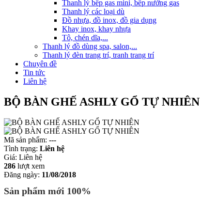
Thanh lý bếp gas mini, bếp nướng gas
Thanh lý các loại dù
Đồ nhựa, đồ inox, đồ gia dụng
Khay inox, khay nhựa
Tô, chén dĩa,...
Thanh lý đồ dùng spa, salon,...
Thanh lý đèn trang trí, tranh trang trí
Chuyên đề
Tin tức
Liên hệ
BỘ BÀN GHẾ ASHLY GỔ TỰ NHIÊN
Mã sản phẩm:
---
Tình trạng:
Liên hệ
Giá:
Liên hệ
286
lượt xem
Đăng ngày:
11/08/2018
Sản phẩm mới 100%