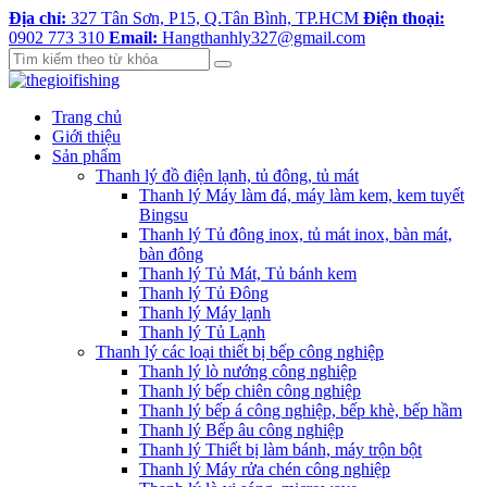
Địa chỉ:
327 Tân Sơn, P15, Q.Tân Bình, TP.HCM
Điện thoại:
0902 773 310
Email:
Hangthanhly327@gmail.com
Trang chủ
Giới thiệu
Sản phẩm
Thanh lý đồ điện lạnh, tủ đông, tủ mát
Thanh lý Máy làm đá, máy làm kem, kem tuyết
Bingsu
Thanh lý Tủ đông inox, tủ mát inox, bàn mát,
bàn đông
Thanh lý Tủ Mát, Tủ bánh kem
Thanh lý Tủ Đông
Thanh lý Máy lạnh
Thanh lý Tủ Lạnh
Thanh lý các loại thiết bị bếp công nghiệp
Thanh lý lò nướng công nghiệp
Thanh lý bếp chiên công nghiệp
Thanh lý bếp á công nghiệp, bếp khè, bếp hầm
Thanh lý Bếp âu công nghiệp
Thanh lý Thiết bị làm bánh, máy trộn bột
Thanh lý Máy rửa chén công nghiệp