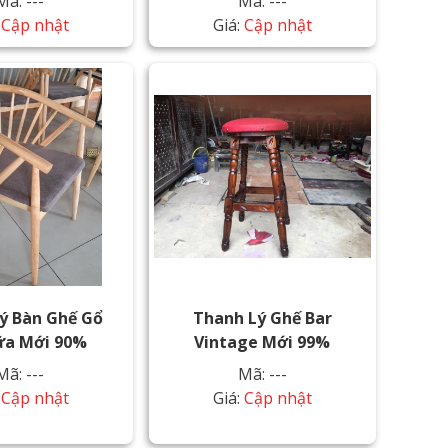
Mã: ---
Mã: ---
:
Cập nhật
Giá:
Cập nhật
ý Bàn Ghế Gổ
Thanh Lý Ghế Bar
ữa Mới 90%
Vintage Mới 99%
Mã: ---
Mã: ---
:
Cập nhật
Giá:
Cập nhật