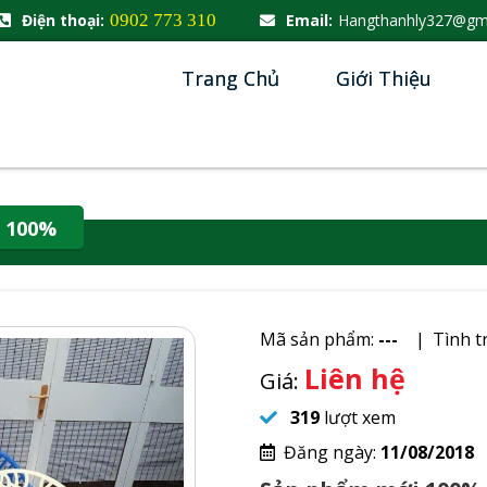
Điện thoại:
0902 773 310
Email:
Hangthanhly327@gm
Trang Chủ
Giới Thiệu
 100%
Mã sản phẩm:
---
Tình t
Liên hệ
Giá:
319
lượt xem
Đăng ngày:
11/08/2018