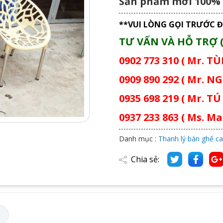
Sản phẩm mới 100%
**VUI LÒNG GỌI TRƯỚC Đ
TƯ VẤN VÀ HỖ TRỢ (
0902 773 310 ( Mr. T
0909 890 292 ( Mr. NG
0935 698 219 ( Mr. TÚ 
0937 233 863 ( Ms. Mai
Danh mục :
Thanh lý bàn ghế ca
Chia sẻ:
M