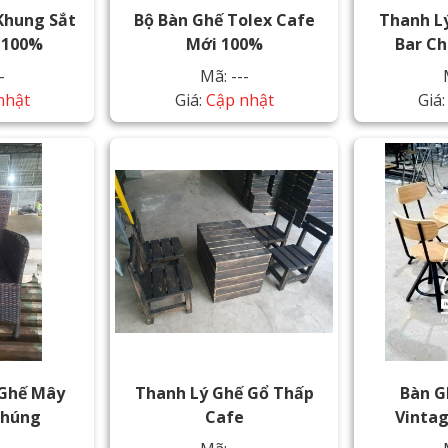
Khung Sắt
Bộ Bàn Ghế Tolex Cafe
Thanh L
 100%
Mới 100%
Bar C
-
Mã: ---
nhật
Giá:
Cập nhật
Giá
 Ghế Mây
Thanh Lý Ghế Gổ Thấp
Bàn G
Thúng
Cafe
Vinta