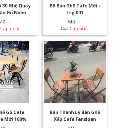
ý 30 Ghế Quầy
Bộ Bàn Ghế Cafe Mới -
hân Gổ Niệm
Lsg 001
Mã: ---
Mã: ---
:
Cập nhật
Giá:
Cập nhật
hế Gổ Cafe
Bán Thanh Lý Bàn Ghế
ge Mới 100%
Xếp Cafe Fansipan