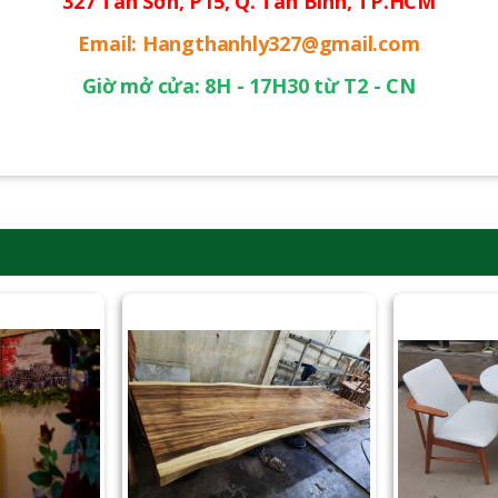
327 Tân Sơn, P15, Q. Tân Bình, TP.HCM
Email: Hangthanhly327@gmail.com
Giờ mở cửa: 8H - 17H30 từ T2 - CN