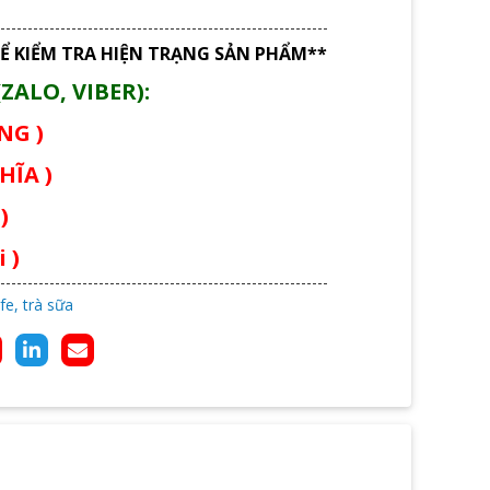
Ể KIỂM TRA HIỆN TRẠNG SẢN PHẨM**
ZALO, VIBER):
ÙNG )
HĨA )
)
 )
fe, trà sữa