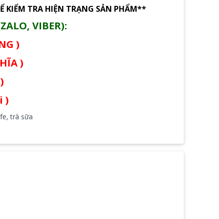
Ể KIỂM TRA HIỆN TRẠNG SẢN PHẨM**
ZALO, VIBER):
ÙNG )
HĨA )
)
 )
fe, trà sữa