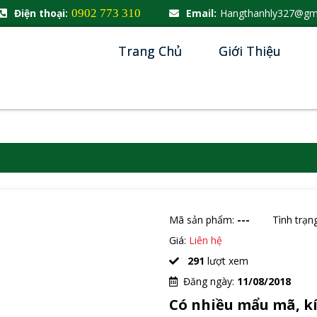
Điện thoại:
0902 773 310
Email:
Hangthanhly327@gm
Trang Chủ
Giới Thiệu
Mã sản phẩm:
---
Tình trạn
Giá:
Liên hệ
291
lượt xem
Đăng ngày:
11/08/2018
Có nhiều mẩu mã, kí