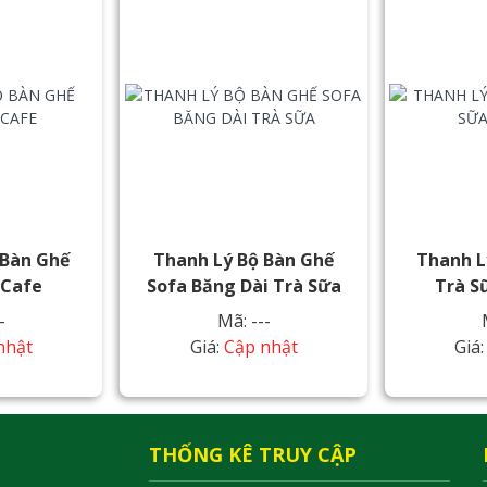
 Bàn Ghế
Thanh Lý Bộ Bàn Ghế
Thanh L
 Cafe
Sofa Băng Dài Trà Sữa
Trà S
-
Mã: ---
nhật
Giá:
Cập nhật
Giá
THỐNG KÊ TRUY CẬP