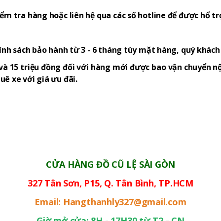
ểm tra hàng hoặc liên hệ qua các số hotline để được hổ tr
hính sách bảo hành từ 3 - 6 tháng tùy mặt hàng, quý khác
và 15 triệu đồng đối với hàng mới được bao vận chuyển nộ
ê xe với giá ưu đãi.
CỬA HÀNG ĐỒ CŨ LỆ SÀI GÒN
327 Tân Sơn, P15, Q. Tân Bình, TP.HCM
Email: Hangthanhly327@gmail.com
Giờ mở cửa: 8H - 17H30 từ T2 - CN