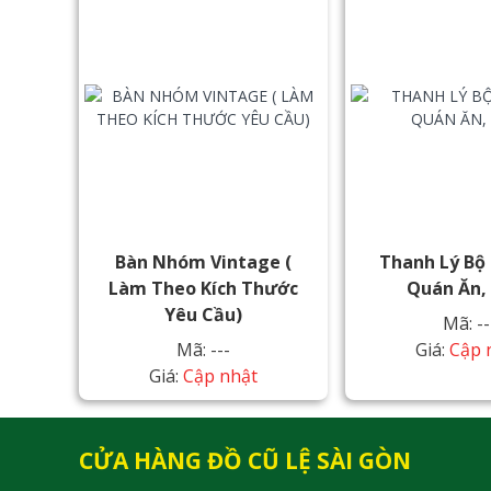
Bàn Nhóm Vintage (
Thanh Lý Bộ
Làm Theo Kích Thước
Quán Ăn,
Yêu Cầu)
Mã: --
Mã: ---
Giá:
Cập 
Giá:
Cập nhật
CỬA HÀNG ĐỒ CŨ LỆ SÀI GÒN