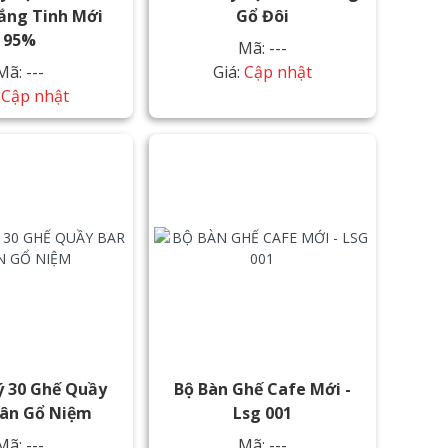
ắng Tinh Mới
Gổ Đôi
95%
Mã: ---
Mã: ---
Giá:
Cập nhật
:
Cập nhật
ý 30 Ghế Quầy
Bộ Bàn Ghế Cafe Mới -
hân Gổ Niệm
Lsg 001
Mã: ---
Mã: ---