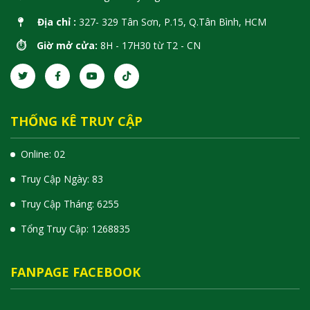
Địa chỉ :
327- 329 Tân Sơn, P.15, Q.Tân Bình, HCM
⏱️ Giờ mở cửa:
8H - 17H30 từ T2 - CN
THỐNG KÊ TRUY CẬP
Online: 02
Truy Cập Ngày: 83
Truy Cập Tháng: 6255
Tổng Truy Cập:
1
2
6
8
8
3
5
FANPAGE FACEBOOK