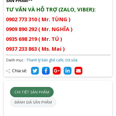
SẢN PHẨM**
TƯ VẤN VÀ HỖ TRỢ (ZALO, VIBER):
0902 773 310 ( Mr. TÙNG )
0909 890 292 ( Mr. NGHĨA )
0935 698 219 ( Mr. TÚ )
0937 233 863 ( Ms. Mai )
Danh mục :
Thanh lý bàn ghế cafe, trà sữa
Chia sẻ:
CHI TIẾT SẢN PHẨM
ĐÁNH GIÁ SẢN PHẨM