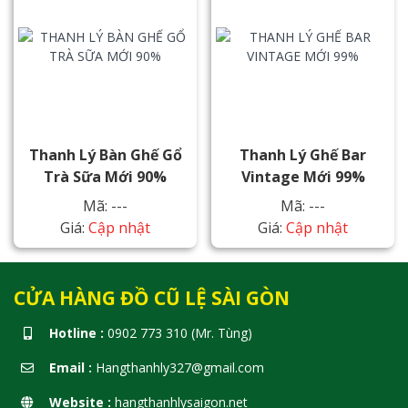
Thanh Lý Bàn Ghế Gổ
Thanh Lý Ghế Bar
Trà Sữa Mới 90%
Vintage Mới 99%
Mã: ---
Mã: ---
Giá:
Cập nhật
Giá:
Cập nhật
CỬA HÀNG ĐỒ CŨ LỆ SÀI GÒN
Hotline :
0902 773 310 (Mr. Tùng)
Email :
Hangthanhly327@gmail.com
Website :
hangthanhlysaigon.net