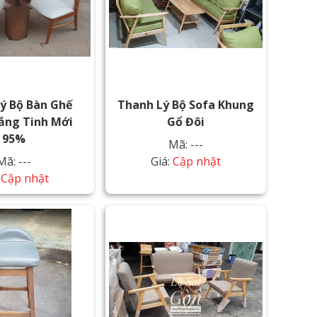
ý Bộ Bàn Ghế
Thanh Lý Bộ Sofa Khung
ắng Tinh Mới
Gổ Đôi
95%
Mã: ---
Mã: ---
Giá:
Cập nhật
:
Cập nhật