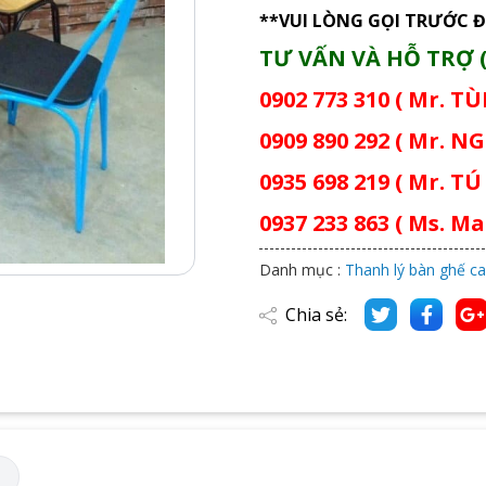
**VUI LÒNG GỌI TRƯỚC Đ
TƯ VẤN VÀ HỖ TRỢ (
0902 773 310 ( Mr. T
0909 890 292 ( Mr. NG
0935 698 219 ( Mr. TÚ 
0937 233 863 ( Ms. Mai
Danh mục :
Thanh lý bàn ghế ca
Chia sẻ:
M