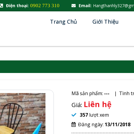
Điện thoại:
0902 773 310
Email:
Hangthanhly327@gm
Trang Chủ
Giới Thiệu
Mã sản phẩm:
---
Tình t
Liên hệ
Giá:
357
lượt xem
Đăng ngày:
13/11/2018