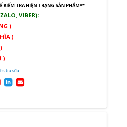
Ể KIỂM TRA HIỆN TRẠNG SẢN PHẨM**
ZALO, VIBER):
ÙNG )
HĨA )
)
 )
fe, trà sữa