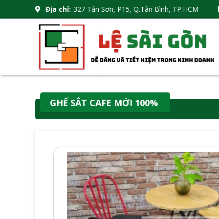
Địa chỉ:
327 Tân Sơn, P15, Q.Tân Bình, TP.HCM
GHẾ SẮT CAFE MỚI 100%