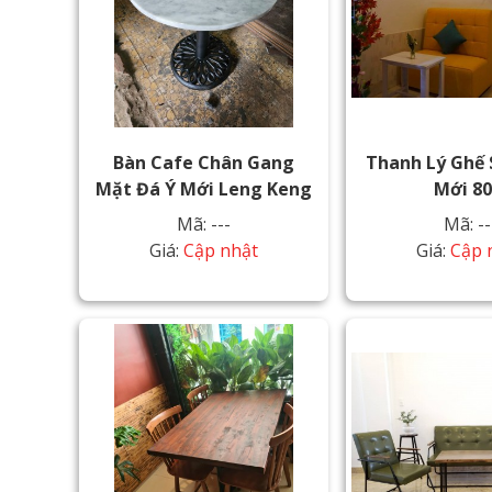
Bàn Cafe Chân Gang
Thanh Lý Ghế 
Mặt Đá Ý Mới Leng Keng
Mới 8
Mã: ---
Mã: --
Giá:
Cập nhật
Giá:
Cập 