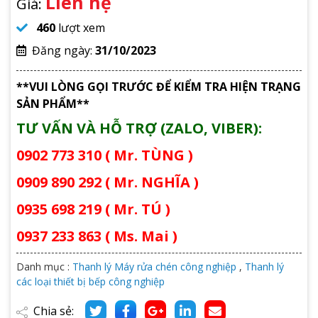
Liên hệ
Giá:
460
lượt xem
Đăng ngày:
31/10/2023
**VUI LÒNG GỌI TRƯỚC ĐỂ KIỂM TRA HIỆN TRẠNG
SẢN PHẨM**
TƯ VẤN VÀ HỖ TRỢ (ZALO, VIBER):
0902 773 310 ( Mr. TÙNG )
0909 890 292 ( Mr. NGHĨA )
0935 698 219 ( Mr. TÚ )
0937 233 863 ( Ms. Mai )
Danh mục :
Thanh lý Máy rửa chén công nghiệp
,
Thanh lý
các loại thiết bị bếp công nghiệp
Chia sẻ: