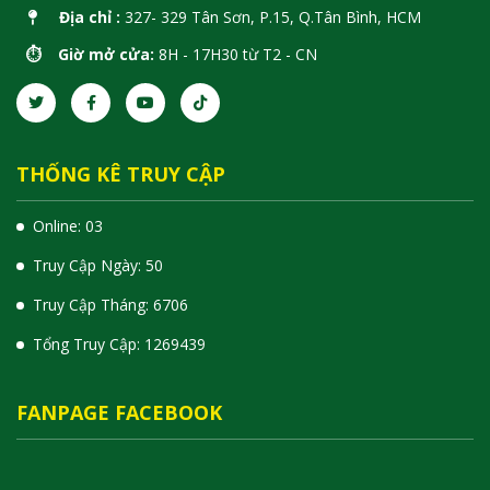
Địa chỉ :
327- 329 Tân Sơn, P.15, Q.Tân Bình, HCM
⏱️ Giờ mở cửa:
8H - 17H30 từ T2 - CN
THỐNG KÊ TRUY CẬP
Online: 03
Truy Cập Ngày: 50
Truy Cập Tháng: 6706
Tổng Truy Cập:
1
2
6
9
4
3
9
FANPAGE FACEBOOK