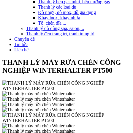
Thanh lý bếp gas mini, bếp nướng gas
Thanh lý các loại dù
Đồ nhựa, đồ inox, đồ gia dụng
Khay inox, khay nhựa
Tô, chén dĩa,...
Thanh lý đồ dùng spa, salon,...
Thanh lý đèn trang trí, tranh trang trí
Chuyên đề
Tin tức
Liên hệ
THANH LÝ MÁY RỬA CHÉN CÔNG
NGHIỆP WINTERHALTER PT500