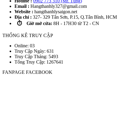
Hotline :
0902 773 310 (Mr. Tùng)
Email :
Hangthanhly327@gmail.com
Website :
hangthanhlysaigon.net
Địa chỉ :
327- 329 Tân Sơn, P.15, Q.Tân Bình, HCM
⏱️ Giờ mở cửa:
8H - 17H30 từ T2 - CN
THỐNG KÊ TRUY CẬP
Online: 03
Truy Cập Ngày: 631
Truy Cập Tháng: 5493
Tổng Truy Cập:
1
2
6
7
6
4
1
FANPAGE FACEBOOK