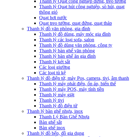
Thanh lý Quạt công nghiệp đứng, treo tường
Thanh lý Quạt hút công nghiệp, sò hút, quạt
thông gió
Quạt hơi nước
Quạt treo tường, quạt đứng, quạt tháp
Thanh lý đồ văn phòng, gia đình
Thanh lý đồ dùng, máy móc gia đình
Thanh lý các loại sofa, salon
Thanh lý đồ dùng văn phòng, công ty
Thanh lý bàn ghế văn phòng
Thanh lý bàn ghế ăn gia đình
Thanh lý két sắt
Các loại giường
Các loại tủ kệ
Thanh lý đồ điện tử, máy Pos, camera, tivi, âm thanh
Thanh lý máy phát điện, ổn áp, biến thế
Thanh lý máy POS, máy tính tiền
Thanh lý máy giặt
Thanh lý tivi
Thanh lý đồ điện tử
Thanh lý bàn ghế nhựa, inox
Thanh Lý Bàn Ghế Nhựa
Bàn ghế sắt
Bàn ghế inox
Thanh lý đồ bếp, đồ gia dụng