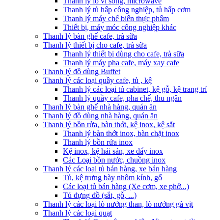
Thanh lý lò vi sóng, microwave
Thanh lý tủ hấp công nghiệp, tủ hấp cơm
Thanh lý máy chế biến thực phẩm
Thiết bị, máy móc công nghiệp khác
Thanh lý bàn ghế cafe, trà sữa
Thanh lý thiết bị cho cafe, trà sữa
Thanh lý thiết bị dùng cho cafe, trà sữa
Thanh lý máy pha cafe, máy xay cafe
Thanh lý đồ dùng Buffet
Thanh lý các loại quầy cafe, tủ , kệ
Thanh lý các loại tủ cabinet, kệ gỗ, kệ trang trí
Thanh lý quầy cafe, pha chế, thu ngân
Thanh lý bàn ghế nhà hàng, quán ăn
Thanh lý đồ dùng nhà hàng, quán ăn
Thanh lý bồn rửa, bàn thớt, kệ inox, kệ sắt
Thanh lý bàn thớt inox, bàn chặt inox
Thanh lý bồn rửa inox
Kệ inox, kệ hải sản, xe đẩy inox
Các Loại bồn nước, chuồng inox
Thanh lý các loại tủ bán hàng, xe bán hàng
Tủ, kệ trưng bày nhôm kính, gổ
Các loại tủ bán hàng (Xe cơm, xe phở...)
Tủ đựng đồ (sắt, gỗ, ...)
Thanh lý các loại lò nướng than, lò nướng gà vịt
Thanh lý các loại quạt