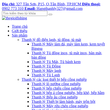
Địa chỉ:
327 Tân Sơn, P15, Q.Tân Bình, TP.HCM
Điện thoại:
0902 773 310
Email:
Hangthanhly327@gmail.com
Trang chủ
Giới thiệu
Sản phẩm
Thanh lý đồ điện lạnh, tủ đông, tủ mát
Thanh lý Máy làm đá, máy làm kem, kem tuyết
Bingsu
Thanh lý Tủ đông inox, tủ mát inox, bàn mát,
bàn đông
Thanh lý Tủ Mát, Tủ bánh kem
Thanh lý Tủ Đông
Thanh lý Máy lạnh
Thanh lý Tủ Lạnh
Thanh lý các loại thiết bị bếp công nghiệp
Thanh lý lò nướng công nghiệp
Thanh lý bếp chiên công nghiệp
Thanh lý bếp á công nghiệp, bếp khè, bếp hầm
Thanh lý Bếp âu công nghiệp
Thanh lý Thiết bị làm bánh, máy trộn bột
Thanh lý Máy rửa chén công nghiệp