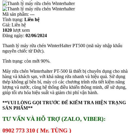
Mã sản phẩm:
---
Tình trạng:
Liên hệ
Giá:
Liên hệ
1020
lượt xem
Đăng ngày:
02/06/2024
Thanh lý máy rửa chén WinterHalter PT500 (mã này nhập khẩu
nguyên chiếc từ Đức).
Tình trạng: còn mới 90%.
Máy rửa chén Winterhalter PT-500 là thiết bị chuyên dụng cho nhà
hàng và khách sạn, với khả năng rửa nhanh và hiệu quả. Sử dụng
thép không gỉ bền bỉ, máy có các chương trình rửa tiết kiệm năng
lượng và nước, cùng hệ thống điều khiển thông minh, dễ sử dụng,
giúp tối ưu hóa hiệu suất và giảm chi phí vận hành.
**VUI LÒNG GỌI TRƯỚC ĐỂ KIỂM TRA HIỆN TRẠNG
SẢN PHẨM**
TƯ VẤN VÀ HỖ TRỢ (ZALO, VIBER):
0902 773 310 ( Mr. TÙNG )