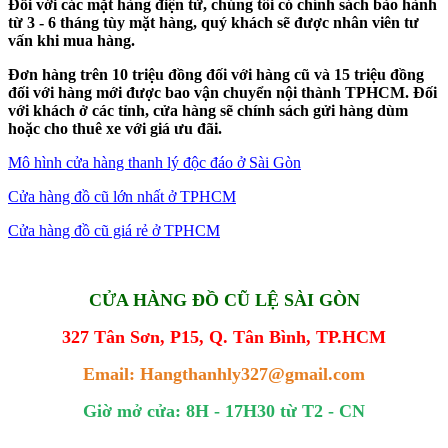
Đối với các mặt hàng điện tử, chúng tôi có chính sách bảo hành
từ 3 - 6 tháng tùy mặt hàng, quý khách sẽ được nhân viên tư
vấn khi mua hàng.
Đơn hàng trên 10 triệu đồng đối với hàng cũ và 15 triệu đồng
đối với hàng mới được bao vận chuyển nội thành TPHCM. Đối
với khách ở các tỉnh, cửa hàng sẽ chính sách gửi hàng dùm
hoặc cho thuê xe với giá ưu đãi.
Mô hình cửa hàng thanh lý độc đáo ở Sài Gòn
Cửa hàng đồ cũ lớn nhất ở TPHCM
Cửa hàng đồ cũ giá rẻ ở TPHCM
CỬA HÀNG ĐỒ CŨ LỆ SÀI GÒN
327 Tân Sơn, P15, Q. Tân Bình, TP.HCM
Email: Hangthanhly327@gmail.com
Giờ mở cửa: 8H - 17H30 từ T2 - CN