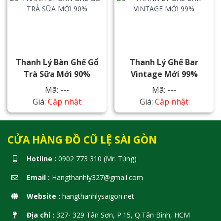
Thanh Lý Bàn Ghế Gổ
Thanh Lý Ghế Bar
Trà Sữa Mới 90%
Vintage Mới 99%
Mã: ---
Mã: ---
Giá:
Cập nhật
Giá:
Cập nhật
CỬA HÀNG ĐỒ CŨ LỆ SÀI GÒN
Hotline :
0902 773 310 (Mr. Tùng)
Email :
Hangthanhly327@gmail.com
Website :
hangthanhlysaigon.net
Địa chỉ :
327- 329 Tân Sơn, P.15, Q.Tân Bình, HCM