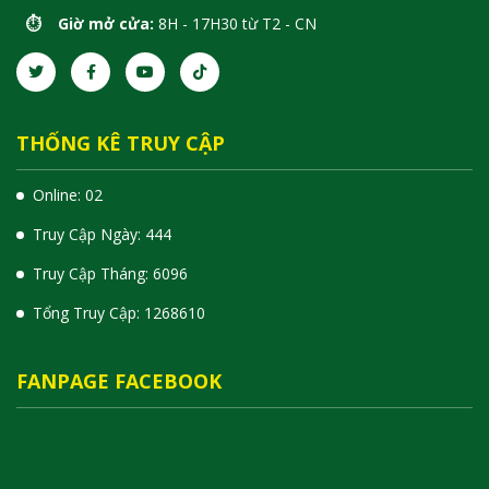
⏱️ Giờ mở cửa:
8H - 17H30 từ T2 - CN
THỐNG KÊ TRUY CẬP
Online: 02
Truy Cập Ngày: 444
Truy Cập Tháng: 6096
Tổng Truy Cập:
1
2
6
8
6
1
0
FANPAGE FACEBOOK