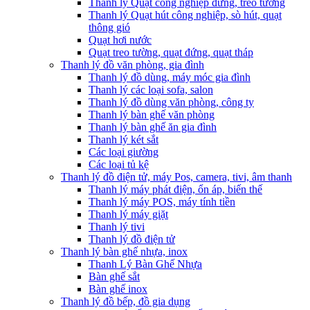
Thanh lý Quạt công nghiệp đứng, treo tường
Thanh lý Quạt hút công nghiệp, sò hút, quạt
thông gió
Quạt hơi nước
Quạt treo tường, quạt đứng, quạt tháp
Thanh lý đồ văn phòng, gia đình
Thanh lý đồ dùng, máy móc gia đình
Thanh lý các loại sofa, salon
Thanh lý đồ dùng văn phòng, công ty
Thanh lý bàn ghế văn phòng
Thanh lý bàn ghế ăn gia đình
Thanh lý két sắt
Các loại giường
Các loại tủ kệ
Thanh lý đồ điện tử, máy Pos, camera, tivi, âm thanh
Thanh lý máy phát điện, ổn áp, biến thế
Thanh lý máy POS, máy tính tiền
Thanh lý máy giặt
Thanh lý tivi
Thanh lý đồ điện tử
Thanh lý bàn ghế nhựa, inox
Thanh Lý Bàn Ghế Nhựa
Bàn ghế sắt
Bàn ghế inox
Thanh lý đồ bếp, đồ gia dụng