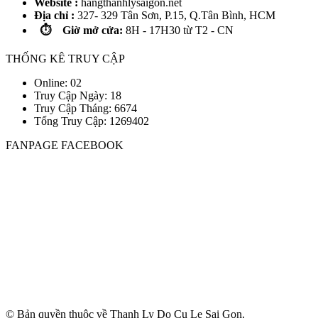
Website :
hangthanhlysaigon.net
Địa chỉ :
327- 329 Tân Sơn, P.15, Q.Tân Bình, HCM
⏱️ Giờ mở cửa:
8H - 17H30 từ T2 - CN
THỐNG KÊ TRUY CẬP
Online: 02
Truy Cập Ngày: 18
Truy Cập Tháng: 6674
Tổng Truy Cập:
1
2
6
9
4
0
2
FANPAGE FACEBOOK
© Bản quyền thuộc về Thanh Ly Do Cu Le Sai Gon.