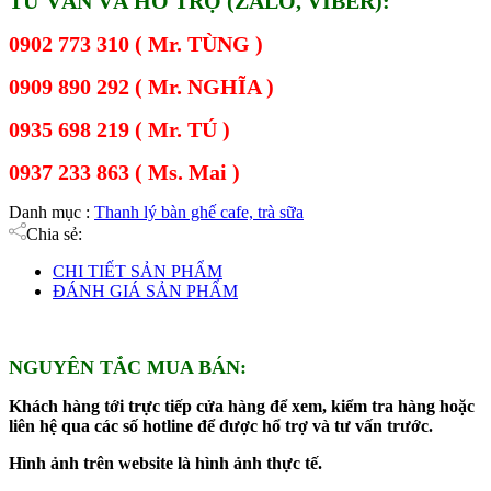
TƯ VẤN VÀ HỖ TRỢ (ZALO, VIBER):
0902 773 310 ( Mr. TÙNG )
0909 890 292 ( Mr. NGHĨA )
0935 698 219 ( Mr. TÚ )
0937 233 863 ( Ms. Mai )
Danh mục :
Thanh lý bàn ghế cafe, trà sữa
Chia sẻ:
CHI TIẾT SẢN PHẨM
ĐÁNH GIÁ SẢN PHẨM
NGUYÊN TẮC MUA BÁN:
Khách hàng tới trực tiếp cửa hàng để xem, kiểm tra hàng hoặc
liên hệ qua các số hotline để được hổ trợ và tư vấn trước.
Hình ảnh trên website là hình ảnh thực tế.