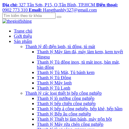
Địa chỉ:
327 Tân Sơn, P15, Q.Tân Bình, TP.HCM
Điện thoại:
0902 773 310
Email:
Hangthanhly327@gmail.com
Trang chủ
Giới thiệu
Sản phẩm
Thanh lý đồ điện lạnh, tủ đông, tủ mát
Thanh lý Máy làm đá, máy làm kem, kem tuyết
Bingsu
Thanh lý Tủ đông inox, tủ mát inox, bàn mát,
bàn đông
Thanh lý Tủ Mát, Tủ bánh kem
Thanh lý Tủ Đông
Thanh lý Máy lạnh
Thanh lý Tủ Lạnh
Thanh lý các loại thiết bị bếp công nghiệp
Thanh lý lò nướng công nghiệp
Thanh lý bếp chiên công nghiệp
Thanh lý bếp á công nghiệp, bếp khè, bếp hầm
Thanh lý Bếp âu công nghiệp
Thanh lý Thiết bị làm bánh, máy trộn bột
Thanh lý Máy rửa chén công nghiệp