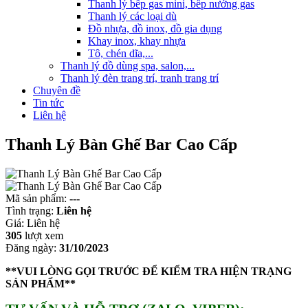
Thanh lý bếp gas mini, bếp nướng gas
Thanh lý các loại dù
Đồ nhựa, đồ inox, đồ gia dụng
Khay inox, khay nhựa
Tô, chén dĩa,...
Thanh lý đồ dùng spa, salon,...
Thanh lý đèn trang trí, tranh trang trí
Chuyên đề
Tin tức
Liên hệ
Thanh Lý Bàn Ghế Bar Cao Cấp
Mã sản phẩm:
---
Tình trạng:
Liên hệ
Giá:
Liên hệ
305
lượt xem
Đăng ngày:
31/10/2023
**VUI LÒNG GỌI TRƯỚC ĐỂ KIỂM TRA HIỆN TRẠNG
SẢN PHẨM**