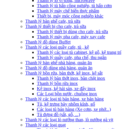
Thanh lý lò vi sóng, microwave
Thanh lý tủ hấp công nghiệp, tủ hấp cơm
Thanh lý máy chế biến thực phẩm
Thiết bị, máy móc công nghiệp khác
Thanh lý bàn ghế cafe, trà sữa
Thanh lý thiết bị cho cafe, trà sữa
Thanh lý thiết bị dùng cho cafe, trà sữa
Thanh lý máy pha cafe, máy xay cafe
Thanh lý đồ dùng Buffet
Thanh lý các loại quầy cafe, tủ , kệ
Thanh lý các loại tủ cabinet, kệ gỗ, kệ trang trí
Thanh lý quầy cafe, pha chế, thu ngân
Thanh lý bàn ghế nhà hàng, quán ăn
Thanh lý đồ dùng nhà hàng, quán ăn
Thanh lý bồn rửa, bàn thớt, kệ inox, kệ sắt
Thanh lý bàn thớt inox, bàn chặt inox
Thanh lý bồn rửa inox
Kệ inox, kệ hải sản, xe đẩy inox
Các Loại bồn nước, chuồng inox
Thanh lý các loại tủ bán hàng, xe bán hàng
Tủ, kệ trưng bày nhôm kính, gổ
Các loại tủ bán hàng (Xe cơm, xe phở...)
Tủ đựng đồ (sắt, gỗ, ...)
Thanh lý các loại lò nướng than, lò nướng gà vịt
Thanh lý các loại quạt