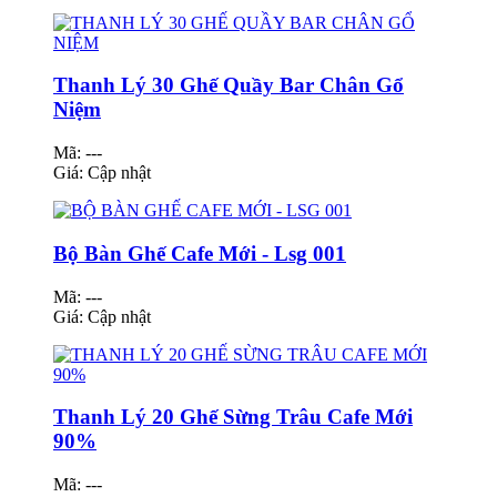
Thanh Lý 30 Ghế Quầy Bar Chân Gổ
Niệm
Mã: ---
Giá:
Cập nhật
Bộ Bàn Ghế Cafe Mới - Lsg 001
Mã: ---
Giá:
Cập nhật
Thanh Lý 20 Ghế Sừng Trâu Cafe Mới
90%
Mã: ---