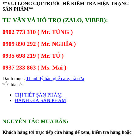
**VUI LÒNG GỌI TRƯỚC ĐỂ KIỂM TRA HIỆN TRẠNG
SẢN PHẨM**
TƯ VẤN VÀ HỖ TRỢ (ZALO, VIBER):
0902 773 310 ( Mr. TÙNG )
0909 890 292 ( Mr. NGHĨA )
0935 698 219 ( Mr. TÚ )
0937 233 863 ( Ms. Mai )
Danh mục :
Thanh lý bàn ghế cafe, trà sữa
Chia sẻ:
CHI TIẾT SẢN PHẨM
ĐÁNH GIÁ SẢN PHẨM
NGUYÊN TẮC MUA BÁN:
Khách hàng tới trực tiếp cửa hàng để xem, kiểm tra hàng hoặc