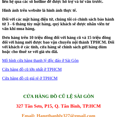
liên hệ qua các số hotline để được hổ trợ và tư vấn trước.
Hình ảnh trên website là hình ảnh thực tế.
Đối với các mặt hàng điện tử, chúng tôi có chính sách bảo hành
từ 3 - 6 tháng tùy mặt hàng, quý khách sẽ được nhân viên tư
vấn khi mua hàng.
Đơn hàng trên 10 triệu đồng đối với hàng cũ và 15 triệu đồng
đối với hàng mới được bao vận chuyển nội thành TPHCM. Đối
với khách ở các tỉnh, cửa hàng sẽ chính sách gửi hàng dùm
hoặc cho thuê xe với giá ưu đãi.
Mô hình cửa hàng thanh lý độc đáo ở Sài Gòn
Cửa hàng đồ cũ lớn nhất ở TPHCM
Cửa hàng đồ cũ giá rẻ ở TPHCM
CỬA HÀNG ĐỒ CŨ LỆ SÀI GÒN
327 Tân Sơn, P15, Q. Tân Bình, TP.HCM
Email: Hangthanhly327@gmail.com