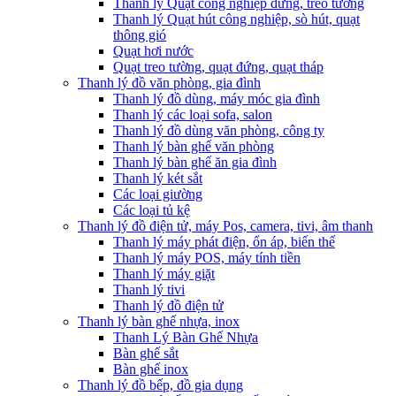
Thanh lý Quạt công nghiệp đứng, treo tường
Thanh lý Quạt hút công nghiệp, sò hút, quạt
thông gió
Quạt hơi nước
Quạt treo tường, quạt đứng, quạt tháp
Thanh lý đồ văn phòng, gia đình
Thanh lý đồ dùng, máy móc gia đình
Thanh lý các loại sofa, salon
Thanh lý đồ dùng văn phòng, công ty
Thanh lý bàn ghế văn phòng
Thanh lý bàn ghế ăn gia đình
Thanh lý két sắt
Các loại giường
Các loại tủ kệ
Thanh lý đồ điện tử, máy Pos, camera, tivi, âm thanh
Thanh lý máy phát điện, ổn áp, biến thế
Thanh lý máy POS, máy tính tiền
Thanh lý máy giặt
Thanh lý tivi
Thanh lý đồ điện tử
Thanh lý bàn ghế nhựa, inox
Thanh Lý Bàn Ghế Nhựa
Bàn ghế sắt
Bàn ghế inox
Thanh lý đồ bếp, đồ gia dụng