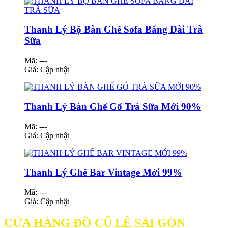
Thanh Lý Bộ Bàn Ghế Sofa Băng Dài Trà
Sữa
Mã: ---
Giá:
Cập nhật
Thanh Lý Bàn Ghế Gổ Trà Sữa Mới 90%
Mã: ---
Giá:
Cập nhật
Thanh Lý Ghế Bar Vintage Mới 99%
Mã: ---
Giá:
Cập nhật
CỬA HÀNG ĐỒ CŨ LỆ SÀI GÒN