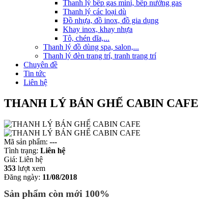
Thanh lý bếp gas mini, bếp nướng gas
Thanh lý các loại dù
Đồ nhựa, đồ inox, đồ gia dụng
Khay inox, khay nhựa
Tô, chén dĩa,...
Thanh lý đồ dùng spa, salon,...
Thanh lý đèn trang trí, tranh trang trí
Chuyên đề
Tin tức
Liên hệ
THANH LÝ BÁN GHẾ CABIN CAFE
Mã sản phẩm:
---
Tình trạng:
Liên hệ
Giá:
Liên hệ
353
lượt xem
Đăng ngày:
11/08/2018
Sản phẩm còn mới 100%