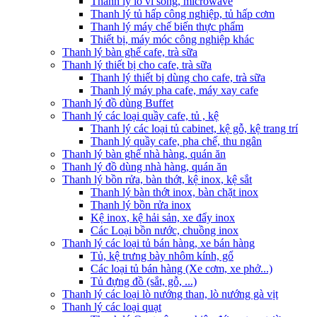
Thanh lý lò vi sóng, microwave
Thanh lý tủ hấp công nghiệp, tủ hấp cơm
Thanh lý máy chế biến thực phẩm
Thiết bị, máy móc công nghiệp khác
Thanh lý bàn ghế cafe, trà sữa
Thanh lý thiết bị cho cafe, trà sữa
Thanh lý thiết bị dùng cho cafe, trà sữa
Thanh lý máy pha cafe, máy xay cafe
Thanh lý đồ dùng Buffet
Thanh lý các loại quầy cafe, tủ , kệ
Thanh lý các loại tủ cabinet, kệ gỗ, kệ trang trí
Thanh lý quầy cafe, pha chế, thu ngân
Thanh lý bàn ghế nhà hàng, quán ăn
Thanh lý đồ dùng nhà hàng, quán ăn
Thanh lý bồn rửa, bàn thớt, kệ inox, kệ sắt
Thanh lý bàn thớt inox, bàn chặt inox
Thanh lý bồn rửa inox
Kệ inox, kệ hải sản, xe đẩy inox
Các Loại bồn nước, chuồng inox
Thanh lý các loại tủ bán hàng, xe bán hàng
Tủ, kệ trưng bày nhôm kính, gổ
Các loại tủ bán hàng (Xe cơm, xe phở...)
Tủ đựng đồ (sắt, gỗ, ...)
Thanh lý các loại lò nướng than, lò nướng gà vịt
Thanh lý các loại quạt