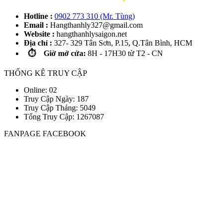
Hotline :
0902 773 310 (Mr. Tùng)
Email :
Hangthanhly327@gmail.com
Website :
hangthanhlysaigon.net
Địa chỉ :
327- 329 Tân Sơn, P.15, Q.Tân Bình, HCM
⏱️ Giờ mở cửa:
8H - 17H30 từ T2 - CN
THỐNG KÊ TRUY CẬP
Online: 02
Truy Cập Ngày: 187
Truy Cập Tháng: 5049
Tổng Truy Cập:
1
2
6
7
0
8
7
FANPAGE FACEBOOK