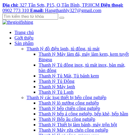
Địa chỉ:
327 Tân Sơn, P15, Q.Tân Bình, TP.HCM
Điện thoại:
0902 773 310
Email:
Hangthanhly327@gmail.com
Trang chủ
Giới thiệu
Sản phẩm
Thanh lý đồ điện lạnh, tủ đông, tủ mát
Thanh lý Máy làm đá, máy làm kem, kem tuyết
Bingsu
Thanh lý Tủ đông inox, tủ mát inox, bàn mát,
bàn đông
Thanh lý Tủ Mát, Tủ bánh kem
Thanh lý Tủ Đông
Thanh lý Máy lạnh
Thanh lý Tủ Lạnh
Thanh lý các loại thiết bị bếp công nghiệp
Thanh lý lò nướng công nghiệp
Thanh lý bếp chiên công nghiệp
Thanh lý bếp á công nghiệp, bếp khè, bếp hầm
Thanh lý Bếp âu công nghiệp
Thanh lý Thiết bị làm bánh, máy trộn bột
Thanh lý Máy rửa chén công nghiệp