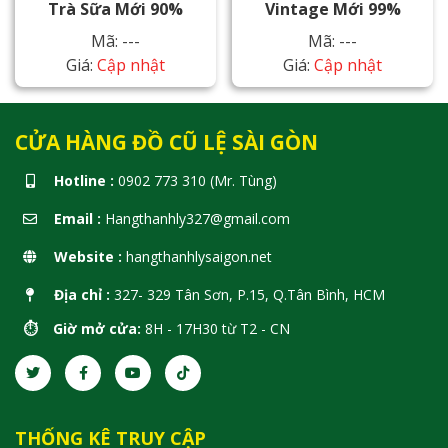
Trà Sữa Mới 90%
Vintage Mới 99%
Mã: ---
Mã: ---
Giá:
Cập nhật
Giá:
Cập nhật
CỬA HÀNG ĐỒ CŨ LỆ SÀI GÒN
Hotline :
0902 773 310 (Mr. Tùng)
Email :
Hangthanhly327@gmail.com
Website :
hangthanhlysaigon.net
Địa chỉ :
327- 329 Tân Sơn, P.15, Q.Tân Bình, HCM
⏱️ Giờ mở cửa:
8H - 17H30 từ T2 - CN
THỐNG KÊ TRUY CẬP