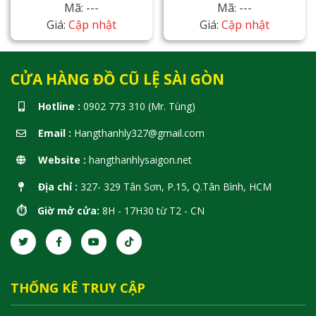
Mã: ---
Mã: ---
Giá:
Cập nhật
Giá:
Cập nhật
CỬA HÀNG ĐỒ CŨ LỆ SÀI GÒN
Hotline :
0902 773 310 (Mr. Tùng)
Email :
Hangthanhly327@gmail.com
Website :
hangthanhlysaigon.net
Địa chỉ :
327- 329 Tân Sơn, P.15, Q.Tân Bình, HCM
⏱️ Giờ mở cửa:
8H - 17H30 từ T2 - CN
THỐNG KÊ TRUY CẬP