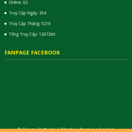
Online: 02
Truy Cập Ngày: 354
Truy Cập Tháng: 5216
Tổng Truy Cập:
1
2
6
7
2
6
0
FANPAGE FACEBOOK
© Bản quyền thuộc về Thanh Ly Do Cu Le Sai Gon.