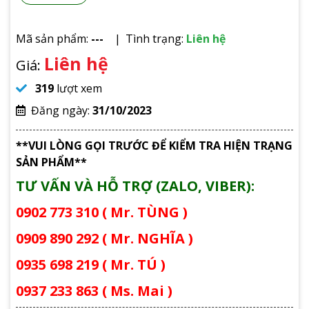
Mã sản phẩm:
---
Tình trạng:
Liên hệ
Liên hệ
Giá:
319
lượt xem
Đăng ngày:
31/10/2023
**VUI LÒNG GỌI TRƯỚC ĐỂ KIỂM TRA HIỆN TRẠNG
SẢN PHẨM**
TƯ VẤN VÀ HỖ TRỢ (ZALO, VIBER):
0902 773 310 ( Mr. TÙNG )
0909 890 292 ( Mr. NGHĨA )
0935 698 219 ( Mr. TÚ )
0937 233 863 ( Ms. Mai )