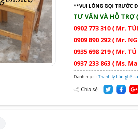
**VUI LÒNG GỌI TRƯỚC Đ
TƯ VẤN VÀ HỖ TRỢ (
0902 773 310 ( Mr. T
0909 890 292 ( Mr. NG
0935 698 219 ( Mr. TÚ 
0937 233 863 ( Ms. Mai
Danh mục :
Thanh lý bàn ghế ca
Chia sẻ:
M