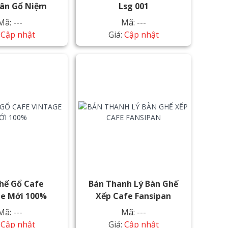
hân Gổ Niệm
Lsg 001
Mã: ---
Mã: ---
:
Cập nhật
Giá:
Cập nhật
hế Gổ Cafe
Bán Thanh Lý Bàn Ghế
ge Mới 100%
Xếp Cafe Fansipan
Mã: ---
Mã: ---
:
Cập nhật
Giá:
Cập nhật