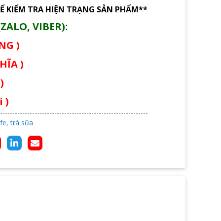
Ể KIỂM TRA HIỆN TRẠNG SẢN PHẨM**
ZALO, VIBER):
ÙNG )
HĨA )
)
 )
fe, trà sữa