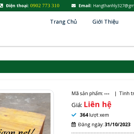
Điện thoại:
0902 773 310
Email:
Hangthanhly327@gm
Trang Chủ
Giới Thiệu
Mã sản phẩm:
---
Tình t
Liên hệ
Giá:
364
lượt xem
Đăng ngày:
31/10/2023