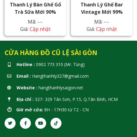
Thanh Lý Bàn Ghế Gổ
Thanh Lý Ghế Bar
Trà Sữa Mới 90%
Vintage Mới 99%
Mã: ---
Mã: ---
Giá:
Cập nhật
Giá:
Cập nhật
CỬA HÀNG ĐỒ CŨ LỆ SÀI GÒN
Hotline :
0902 773 310 (Mr. Tùng)
Email :
Hangthanhly327@gmail.com
Website :
hangthanhlysaigon.net
Địa chỉ :
327- 329 Tân Sơn, P.15, Q.Tân Bình, HCM
⏱️ Giờ mở cửa:
8H - 17H30 từ T2 - CN