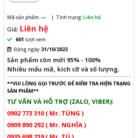
Mã sản phẩm:
---
Tình trạng:
Liên hệ
Liên hệ
Giá:
601
lượt xem
Đăng ngày:
31/10/2023
Sản phẩm còn mới 95% - 100%
Nhiều mẩu mã, kích cỡ và số lượng.
**VUI LÒNG GỌI TRƯỚC ĐỂ KIỂM TRA HIỆN TRẠNG
SẢN PHẨM**
TƯ VẤN VÀ HỖ TRỢ (ZALO, VIBER):
0902 773 310 ( Mr. TÙNG )
0909 890 292 ( Mr. NGHĨA )
0935 698 219 ( Mr. TÚ )