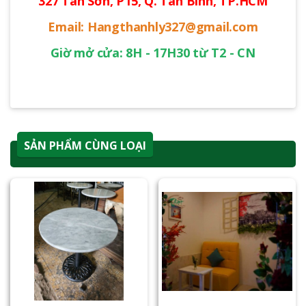
327 Tân Sơn, P15, Q. Tân Bình, TP.HCM
Email: Hangthanhly327@gmail.com
Giờ mở cửa: 8H - 17H30 từ T2 - CN
SẢN PHẨM CÙNG LOẠI