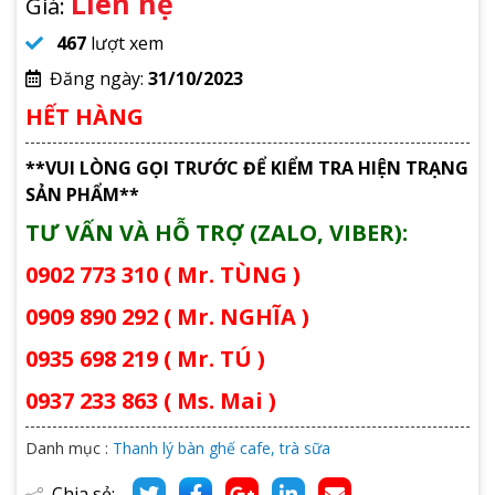
Liên hệ
Giá:
467
lượt xem
Đăng ngày:
31/10/2023
HẾT HÀNG
**VUI LÒNG GỌI TRƯỚC ĐỂ KIỂM TRA HIỆN TRẠNG
SẢN PHẨM**
TƯ VẤN VÀ HỖ TRỢ (ZALO, VIBER):
0902 773 310 ( Mr. TÙNG )
0909 890 292 ( Mr. NGHĨA )
0935 698 219 ( Mr. TÚ )
0937 233 863 ( Ms. Mai )
Danh mục :
Thanh lý bàn ghế cafe, trà sữa
Chia sẻ: