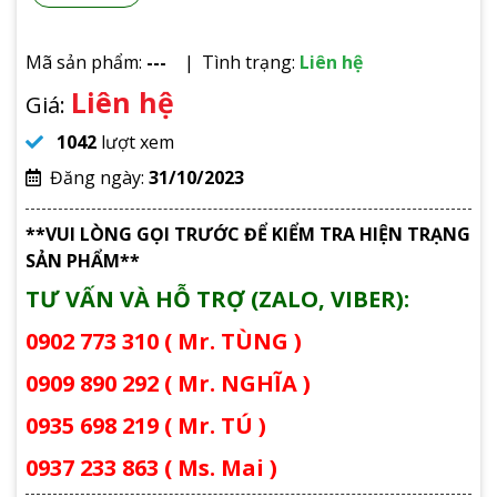
Mã sản phẩm:
---
Tình trạng:
Liên hệ
Liên hệ
Giá:
1042
lượt xem
Đăng ngày:
31/10/2023
**VUI LÒNG GỌI TRƯỚC ĐỂ KIỂM TRA HIỆN TRẠNG
SẢN PHẨM**
TƯ VẤN VÀ HỖ TRỢ (ZALO, VIBER):
0902 773 310 ( Mr. TÙNG )
0909 890 292 ( Mr. NGHĨA )
0935 698 219 ( Mr. TÚ )
0937 233 863 ( Ms. Mai )