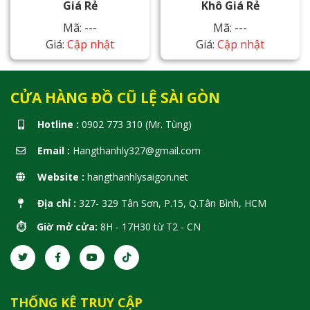
Giá Rẻ
Khô Giá Rẻ
Mã: ---
Mã: ---
Giá:
Cập nhật
Giá:
Cập nhật
CỬA HÀNG ĐỒ CŨ LỆ SÀI GÒN
Hotline :
0902 773 310 (Mr. Tùng)
Email :
Hangthanhly327@gmail.com
Website :
hangthanhlysaigon.net
Địa chỉ :
327- 329 Tân Sơn, P.15, Q.Tân Bình, HCM
⏱️ Giờ mở cửa:
8H - 17H30 từ T2 - CN
THỐNG KÊ TRUY CẬP