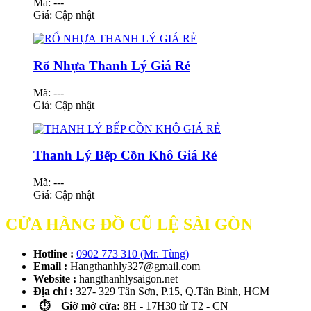
Mã: ---
Giá:
Cập nhật
Rổ Nhựa Thanh Lý Giá Rẻ
Mã: ---
Giá:
Cập nhật
Thanh Lý Bếp Cồn Khô Giá Rẻ
Mã: ---
Giá:
Cập nhật
CỬA HÀNG ĐỒ CŨ LỆ SÀI GÒN
Hotline :
0902 773 310 (Mr. Tùng)
Email :
Hangthanhly327@gmail.com
Website :
hangthanhlysaigon.net
Địa chỉ :
327- 329 Tân Sơn, P.15, Q.Tân Bình, HCM
⏱️ Giờ mở cửa:
8H - 17H30 từ T2 - CN