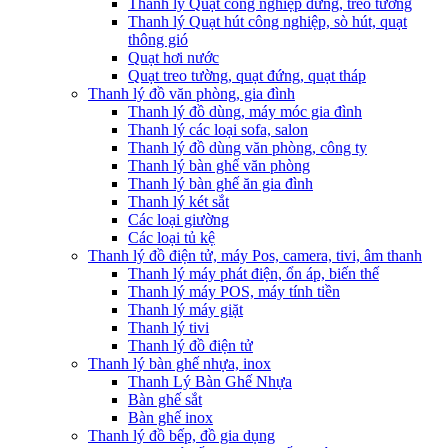
Thanh lý Quạt công nghiệp đứng, treo tường
Thanh lý Quạt hút công nghiệp, sò hút, quạt
thông gió
Quạt hơi nước
Quạt treo tường, quạt đứng, quạt tháp
Thanh lý đồ văn phòng, gia đình
Thanh lý đồ dùng, máy móc gia đình
Thanh lý các loại sofa, salon
Thanh lý đồ dùng văn phòng, công ty
Thanh lý bàn ghế văn phòng
Thanh lý bàn ghế ăn gia đình
Thanh lý két sắt
Các loại giường
Các loại tủ kệ
Thanh lý đồ điện tử, máy Pos, camera, tivi, âm thanh
Thanh lý máy phát điện, ổn áp, biến thế
Thanh lý máy POS, máy tính tiền
Thanh lý máy giặt
Thanh lý tivi
Thanh lý đồ điện tử
Thanh lý bàn ghế nhựa, inox
Thanh Lý Bàn Ghế Nhựa
Bàn ghế sắt
Bàn ghế inox
Thanh lý đồ bếp, đồ gia dụng