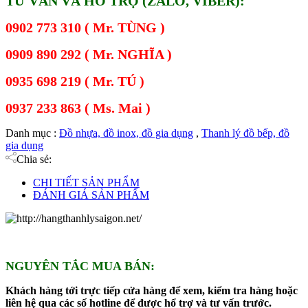
TƯ VẤN VÀ HỖ TRỢ (ZALO, VIBER):
0902 773 310 ( Mr. TÙNG )
0909 890 292 ( Mr. NGHĨA )
0935 698 219 ( Mr. TÚ )
0937 233 863 ( Ms. Mai )
Danh mục :
Đồ nhựa, đồ inox, đồ gia dụng
,
Thanh lý đồ bếp, đồ
gia dụng
Chia sẻ:
CHI TIẾT SẢN PHẨM
ĐÁNH GIÁ SẢN PHẨM
NGUYÊN TẮC MUA BÁN:
Khách hàng tới trực tiếp cửa hàng để xem, kiểm tra hàng hoặc
liên hệ qua các số hotline để được hổ trợ và tư vấn trước.