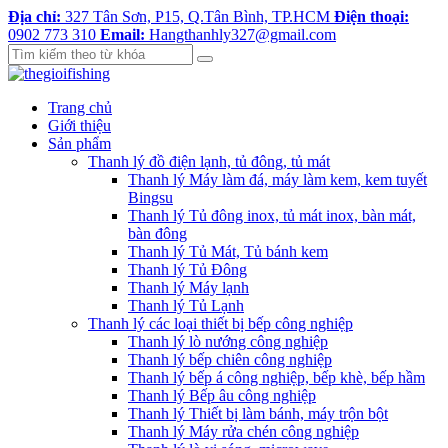
Địa chỉ:
327 Tân Sơn, P15, Q.Tân Bình, TP.HCM
Điện thoại:
0902 773 310
Email:
Hangthanhly327@gmail.com
Trang chủ
Giới thiệu
Sản phẩm
Thanh lý đồ điện lạnh, tủ đông, tủ mát
Thanh lý Máy làm đá, máy làm kem, kem tuyết
Bingsu
Thanh lý Tủ đông inox, tủ mát inox, bàn mát,
bàn đông
Thanh lý Tủ Mát, Tủ bánh kem
Thanh lý Tủ Đông
Thanh lý Máy lạnh
Thanh lý Tủ Lạnh
Thanh lý các loại thiết bị bếp công nghiệp
Thanh lý lò nướng công nghiệp
Thanh lý bếp chiên công nghiệp
Thanh lý bếp á công nghiệp, bếp khè, bếp hầm
Thanh lý Bếp âu công nghiệp
Thanh lý Thiết bị làm bánh, máy trộn bột
Thanh lý Máy rửa chén công nghiệp