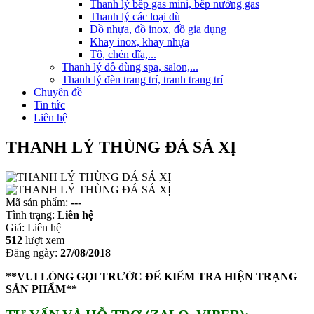
Thanh lý bếp gas mini, bếp nướng gas
Thanh lý các loại dù
Đồ nhựa, đồ inox, đồ gia dụng
Khay inox, khay nhựa
Tô, chén dĩa,...
Thanh lý đồ dùng spa, salon,...
Thanh lý đèn trang trí, tranh trang trí
Chuyên đề
Tin tức
Liên hệ
THANH LÝ THÙNG ĐÁ SÁ XỊ
Mã sản phẩm:
---
Tình trạng:
Liên hệ
Giá:
Liên hệ
512
lượt xem
Đăng ngày:
27/08/2018
**VUI LÒNG GỌI TRƯỚC ĐỂ KIỂM TRA HIỆN TRẠNG
SẢN PHẨM**