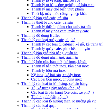
Thanh lý lò vi sóng, microwave
Thanh lý tủ hấp công nghiệp, tủ hấp cơm
Thanh lý máy chế biến thực phẩm
Thiết bị, máy móc công nghiệp khác
Thanh lý bàn ghế cafe, trà sữa
Thanh lý thiết bị cho cafe, trà sữa
Thanh lý thiết bị dùng cho cafe, trà sữa
Thanh lý máy pha cafe, máy xay cafe
Thanh lý đồ dùng Buffet
Thanh lý các loại quầy cafe, tủ , kệ
Thanh lý các loại tủ cabinet, kệ gỗ, kệ trang trí
Thanh lý quầy cafe, pha chế, thu ngân
Thanh lý bàn ghế nhà hàng, quán ăn
Thanh lý đồ dùng nhà hàng, quán ăn
Thanh lý bồn rửa, bàn thớt, kệ inox, kệ sắt
Thanh lý bàn thớt inox, bàn chặt inox
Thanh lý bồn rửa inox
Kệ inox, kệ hải sản, xe đẩy inox
Các Loại bồn nước, chuồng inox
Thanh lý các loại tủ bán hàng, xe bán hàng
Tủ, kệ trưng bày nhôm kính, gổ
Các loại tủ bán hàng (Xe cơm, xe phở...)
Tủ đựng đồ (sắt, gỗ, ...)
Thanh lý các loại lò nướng than, lò nướng gà vịt
Thanh lý các loại quạt