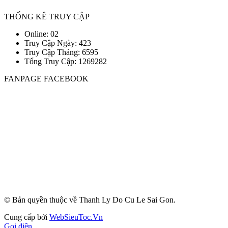
THỐNG KÊ TRUY CẬP
Online: 02
Truy Cập Ngày: 423
Truy Cập Tháng: 6595
Tổng Truy Cập:
1
2
6
9
2
8
2
FANPAGE FACEBOOK
© Bản quyền thuộc về Thanh Ly Do Cu Le Sai Gon.
Cung cấp bởi
WebSieuToc.Vn
Gọi điện