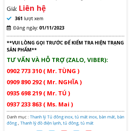
Liên hệ
Giá:
361
lượt xem
Đăng ngày:
01/11/2023
**VUI LÒNG GỌI TRƯỚC ĐỂ KIỂM TRA HIỆN TRẠNG
SẢN PHẨM**
TƯ VẤN VÀ HỖ TRỢ (ZALO, VIBER):
0902 773 310 ( Mr. TÙNG )
0909 890 292 ( Mr. NGHĨA )
0935 698 219 ( Mr. TÚ )
0937 233 863 ( Ms. Mai )
Danh mục :
Thanh lý Tủ đông inox, tủ mát inox, bàn mát, bàn
đông
,
Thanh lý đồ điện lạnh, tủ đông, tủ mát