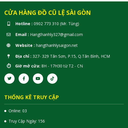
CỬA HÀNG ĐỒ CŨ LỆ SÀI GÒN
Hotline :
0902 773 310 (Mr. Tùng)
Email :
Hangthanhly327@gmail.com
Website :
hangthanhlysaigon.net
Địa chỉ :
327- 329 Tân Sơn, P.15, Q.Tân Bình, HCM
⏱️ Giờ mở cửa:
8H - 17H30 từ T2 - CN
THỐNG KÊ TRUY CẬP
Online: 03
Truy Cập Ngày: 156