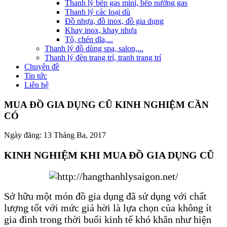
Thanh lý bếp gas mini, bếp nướng gas
Thanh lý các loại dù
Đồ nhựa, đồ inox, đồ gia dụng
Khay inox, khay nhựa
Tô, chén dĩa,...
Thanh lý đồ dùng spa, salon,...
Thanh lý đèn trang trí, tranh trang trí
Chuyên đề
Tin tức
Liên hệ
MUA ĐỒ GIA DỤNG CŨ KINH NGHIỆM CẦN
CÓ
Ngày đăng:
13 Tháng Ba, 2017
KINH NGHIỆM KHI MUA ĐỒ GIA DỤNG CŨ
Sở hữu một món đồ gia dụng đã sử dụng với chất
lượng tốt với mức giá hời là lựa chọn của không ít
gia đình trong thời buổi kinh tế khó khăn như hiện