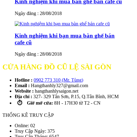
Kinh nghiệm khi mua bàn ghế bán cafe cũ
Ngày đăng : 28/08/2018
Kinh nghiệm khi bạn mua bàn ghế bán
cafe cũ
Ngày đăng : 28/08/2018
CỬA HÀNG ĐỒ CŨ LỆ SÀI GÒN
Hotline :
0902 773 310 (Mr. Tùng)
Email :
Hangthanhly327@gmail.com
Website :
hangthanhlysaigon.net
Địa chỉ :
327- 329 Tân Sơn, P.15, Q.Tân Bình, HCM
⏱️ Giờ mở cửa:
8H - 17H30 từ T2 - CN
THỐNG KÊ TRUY CẬP
Online: 02
Truy Cập Ngày: 375
Truy Cập Tháng: 6547