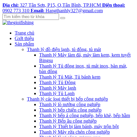
Địa chỉ:
327 Tân Sơn, P15, Q.Tân Bình, TP.HCM
Điện thoại:
0902 773 310
Email:
Hangthanhly327@gmail.com
Trang chủ
Giới thiệu
Sản phẩm
Thanh lý đồ điện lạnh, tủ đông, tủ mát
Thanh lý Máy làm đá, máy làm kem, kem tuyết
Bingsu
Thanh lý Tủ đông inox, tủ mát inox, bàn mát,
bàn đông
Thanh lý Tủ Mát, Tủ bánh kem
Thanh lý Tủ Đông
Thanh lý Máy lạnh
Thanh lý Tủ Lạnh
Thanh lý các loại thiết bị bếp công nghiệp
Thanh lý lò nướng công nghiệp
Thanh lý bếp chiên công nghiệp
Thanh lý bếp á công nghiệp, bếp khè, bếp hầm
Thanh lý Bếp âu công nghiệp
Thanh lý Thiết bị làm bánh, máy trộn bột
Thanh lý Máy rửa chén công nghiệp