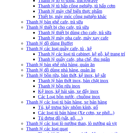
Thanh lý lò vi sóng, microwave
Thanh lý tủ hấp công nghiệp, tủ hấp cơm
Thanh lý máy chế biến thực phẩm
Thiết bị, máy móc công nghiệp khác
Thanh lý bàn ghế cafe, trà sữa
Thanh lý thiết bị cho cafe, trà sữa
Thanh lý thiết bị dùng cho cafe, trà sữa
Thanh lý máy pha cafe, máy xay cafe
Thanh lý đồ dùng Buffet
Thanh lý các loại quầy cafe, tủ , kệ
Thanh lý các loại tủ cabinet, kệ gỗ, kệ trang trí
Thanh lý quầy cafe, pha chế, thu ngân
Thanh lý bàn ghế nhà hàng, quán ăn
Thanh lý đồ dùng nhà hàng, quán ăn
Thanh lý bồn rửa, bàn thớt, kệ inox, kệ sắt
Thanh lý bàn thớt inox, bàn chặt inox
Thanh lý bồn rửa inox
Kệ inox, kệ hải sản, xe đẩy inox
Các Loại bồn nước, chuồng inox
Thanh lý các loại tủ bán hàng, xe bán hàng
Tủ, kệ trưng bày nhôm kính, gổ
Các loại tủ bán hàng (Xe cơm, xe phở...)
Tủ đựng đồ (sắt, gỗ, ...)
Thanh lý các loại lò nướng than, lò nướng gà vịt
Thanh lý các loại quạt