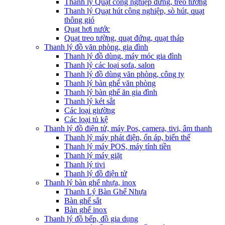
Thanh lý Quạt công nghiệp đứng, treo tường
Thanh lý Quạt hút công nghiệp, sò hút, quạt
thông gió
Quạt hơi nước
Quạt treo tường, quạt đứng, quạt tháp
Thanh lý đồ văn phòng, gia đình
Thanh lý đồ dùng, máy móc gia đình
Thanh lý các loại sofa, salon
Thanh lý đồ dùng văn phòng, công ty
Thanh lý bàn ghế văn phòng
Thanh lý bàn ghế ăn gia đình
Thanh lý két sắt
Các loại giường
Các loại tủ kệ
Thanh lý đồ điện tử, máy Pos, camera, tivi, âm thanh
Thanh lý máy phát điện, ổn áp, biến thế
Thanh lý máy POS, máy tính tiền
Thanh lý máy giặt
Thanh lý tivi
Thanh lý đồ điện tử
Thanh lý bàn ghế nhựa, inox
Thanh Lý Bàn Ghế Nhựa
Bàn ghế sắt
Bàn ghế inox
Thanh lý đồ bếp, đồ gia dụng